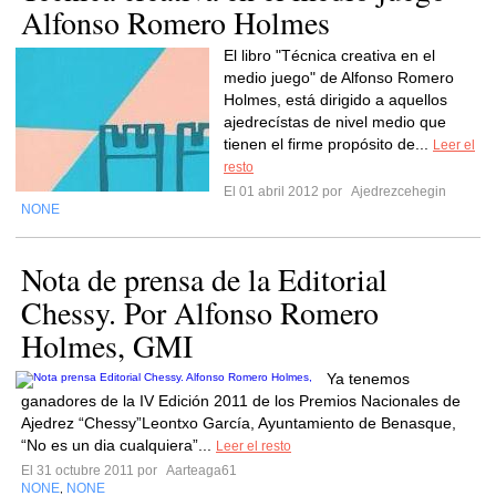
Alfonso Romero Holmes
El libro "Técnica creativa en el
medio juego" de Alfonso Romero
Holmes, está dirigido a aquellos
ajedrecístas de nivel medio que
tienen el firme propósito de...
Leer el
resto
El 01 abril 2012 por
Ajedrezcehegin
NONE
Nota de prensa de la Editorial
Chessy. Por Alfonso Romero
Holmes, GMI
Ya tenemos
ganadores de la IV Edición 2011 de los Premios Nacionales de
Ajedrez “Chessy”Leontxo García, Ayuntamiento de Benasque,
“No es un dia cualquiera”...
Leer el resto
El 31 octubre 2011 por
Aarteaga61
NONE
NONE
,