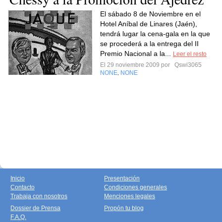
El sábado 8 de Noviembre en el
Hotel Aníbal de Linares (Jaén),
tendrá lugar la cena-gala en la que
se procederá a la entrega del II
Premio Nacional a la...
Leer el resto
El 29 noviembre 2009 por
Qswi3065
NONE
NONE
,
Inicio
Presentación
Contacto
Condiciones generales
Trabaja con nosotros
Menciones legales
Dossier de Prensa
Propón tu blog
F.A.Q.