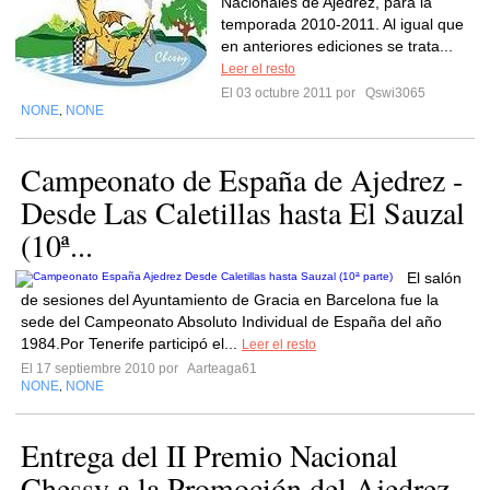
Nacionales de Ajedrez, para la
temporada 2010-2011. Al igual que
en anteriores ediciones se trata...
Leer el resto
El 03 octubre 2011 por
Qswi3065
NONE
NONE
,
Campeonato de España de Ajedrez -
Desde Las Caletillas hasta El Sauzal
(10ª...
El salón
de sesiones del Ayuntamiento de Gracia en Barcelona fue la
sede del Campeonato Absoluto Individual de España del año
1984.Por Tenerife participó el...
Leer el resto
El 17 septiembre 2010 por
Aarteaga61
NONE
NONE
,
Entrega del II Premio Nacional
Chessy a la Promoción del Ajedrez