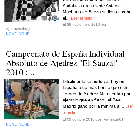
Andalucia en su sede Antonio
Machado de Baeza se llevó a cabo
el...
Leer el resto
El 29 noviembre 2010 por
Ajedrezcehegin
NONE
NONE
,
Campeonato de España Individual
Absoluto de Ajedrez "El Sauzal"
2010 :...
Dificilmente se pudo ver hoy en
España algo más bonito que este
Torneo de Ajedrez.Me cuentan por
ejemplo que en fútbol, el Real
Madrid ganó por la mínima al...
Leer
el resto
El 09 octubre 2010 por
Aarteaga61
NONE
NONE
,