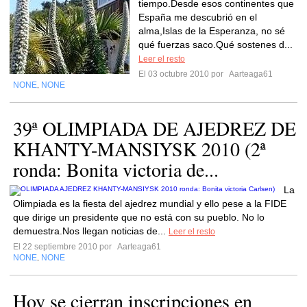
tiempo.Desde esos continentes que
España me descubrió en el
alma,Islas de la Esperanza, no sé
qué fuerzas saco.Qué sostenes d...
Leer el resto
El 03 octubre 2010 por
Aarteaga61
NONE
NONE
,
39ª OLIMPIADA DE AJEDREZ DE
KHANTY-MANSIYSK 2010 (2ª
ronda: Bonita victoria de...
La
Olimpiada es la fiesta del ajedrez mundial y ello pese a la FIDE
que dirige un presidente que no está con su pueblo. No lo
demuestra.Nos llegan noticias de...
Leer el resto
El 22 septiembre 2010 por
Aarteaga61
NONE
NONE
,
Hoy se cierran inscripciones en