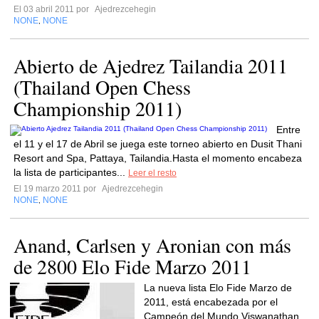
El 03 abril 2011 por
Ajedrezcehegin
NONE
NONE
,
Abierto de Ajedrez Tailandia 2011
(Thailand Open Chess
Championship 2011)
Entre
el 11 y el 17 de Abril se juega este torneo abierto en Dusit Thani
Resort and Spa, Pattaya, Tailandia.Hasta el momento encabeza
la lista de participantes...
Leer el resto
El 19 marzo 2011 por
Ajedrezcehegin
NONE
NONE
,
Anand, Carlsen y Aronian con más
de 2800 Elo Fide Marzo 2011
La nueva lista Elo Fide Marzo de
2011, está encabezada por el
Campeón del Mundo Viswanathan