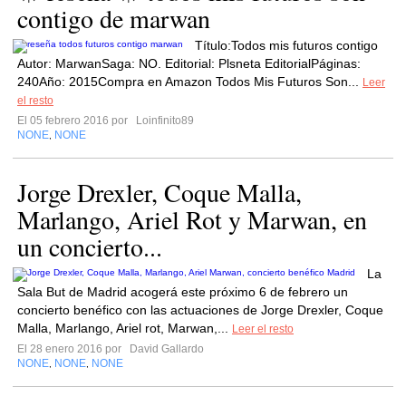
contigo de marwan
Título:Todos mis futuros contigo
Autor: MarwanSaga: NO. Editorial: Plsneta EditorialPáginas:
240Año: 2015Compra en Amazon Todos Mis Futuros Son...
Leer
el resto
El 05 febrero 2016 por
Loinfinito89
NONE
NONE
,
Jorge Drexler, Coque Malla,
Marlango, Ariel Rot y Marwan, en
un concierto...
La
Sala But de Madrid acogerá este próximo 6 de febrero un
concierto benéfico con las actuaciones de Jorge Drexler, Coque
Malla, Marlango, Ariel rot, Marwan,...
Leer el resto
El 28 enero 2016 por
David Gallardo
NONE
NONE
NONE
,
,