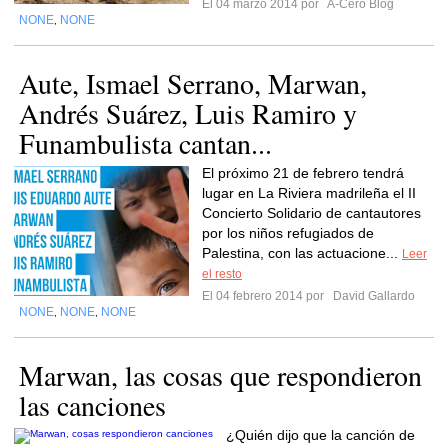
El 04 marzo 2014 por
A-Cero Blog
NONE
NONE
,
Aute, Ismael Serrano, Marwan,
Andrés Suárez, Luis Ramiro y
Funambulista cantan...
El próximo 21 de febrero tendrá
lugar en La Riviera madrileña el II
Concierto Solidario de cantautores
por los niños refugiados de
Palestina, con las actuacione...
Leer
el resto
El 04 febrero 2014 por
David Gallardo
NONE
NONE
NONE
,
,
Marwan, las cosas que respondieron
las canciones
¿Quién dijo que la canción de