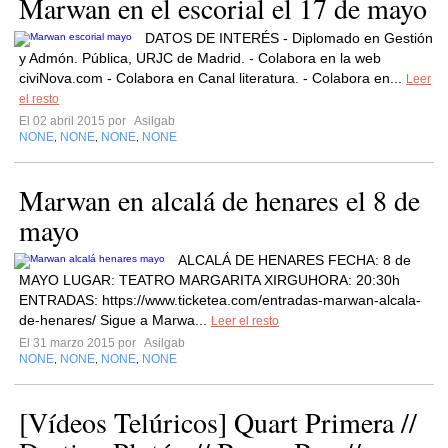
Marwan en el escorial el 17 de mayo
DATOS DE INTERÉS - Diplomado en Gestión
y Admón. Pública, URJC de Madrid. - Colabora en la web
civiNova.com - Colabora en Canal literatura. - Colabora en...
Leer
el resto
El 02 abril 2015 por
Asilgab
NONE
NONE
NONE
NONE
,
,
,
Marwan en alcalá de henares el 8 de
mayo
ALCALÁ DE HENARES FECHA: 8 de
MAYO LUGAR: TEATRO MARGARITA XIRGUHORA: 20:30h
ENTRADAS: https://www.ticketea.com/entradas-marwan-alcala-
de-henares/ Sigue a Marwa...
Leer el resto
El 31 marzo 2015 por
Asilgab
NONE
NONE
NONE
NONE
,
,
,
[Vídeos Telúricos] Quart Primera //