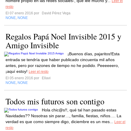
nombre propio en las redes sociales-, que lee mucho y...
Leer el
resto
El 07 enero 2016 por
David Pérez Vega
NONE
NONE
,
Regalos Papá Noel Invisible 2015 y
Amigo Invisible
¡Buenos días, pajaritos!Esta
entrada se tendría que haber publicado cincuenta mil años
antes, pero por razones de tiempo no he podido. Peeeeeero,
¡aquí estoy!
Leer el resto
El 05 enero 2016 por
Ellavi
NONE
NONE
,
Todos mis futuros son contigo
Hola chic@s!!, qué tal han pasado estas
Navidades?? Nosotras sin parar…, familia, fiestas, niños…. La
verdad es que como siempre digo, diciembre es un mes...
Leer el
resto