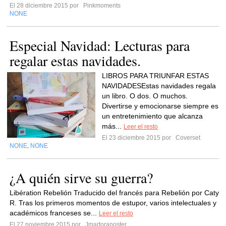
El 28 diciembre 2015 por
Pinkmoments
NONE
Especial Navidad: Lecturas para
regalar estas navidades.
LIBROS PARA TRIUNFAR ESTAS
NAVIDADESEstas navidades regala
un libro. O dos. O muchos.
Divertirse y emocionarse siempre es
un entretenimiento que alcanza
más...
Leer el resto
El 23 diciembre 2015 por
Coverset
NONE
NONE
,
¿A quién sirve su guerra?
Libération Rebelión Traducido del francés para Rebelión por Caty
R. Tras los primeros momentos de estupor, varios intelectuales y
académicos franceses se...
Leer el resto
El 27 noviembre 2015 por
Jmartoranoster