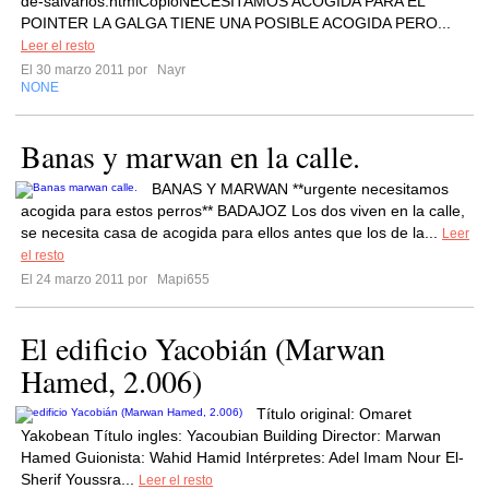
de-salvarlos.htmlCopioNECESITAMOS ACOGIDA PARA EL
POINTER LA GALGA TIENE UNA POSIBLE ACOGIDA PERO...
Leer el resto
El 30 marzo 2011 por
Nayr
NONE
Banas y marwan en la calle.
BANAS Y MARWAN **urgente necesitamos
acogida para estos perros** BADAJOZ Los dos viven en la calle,
se necesita casa de acogida para ellos antes que los de la...
Leer
el resto
El 24 marzo 2011 por
Mapi655
El edificio Yacobián (Marwan
Hamed, 2.006)
Título original: Omaret
Yakobean Título ingles: Yacoubian Building Director: Marwan
Hamed Guionista: Wahid Hamid Intérpretes: Adel Imam Nour El-
Sherif Youssra...
Leer el resto