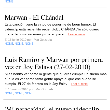
NONE
Marwan - El Chándal
Esta canción tiene la virtud de ponerme de buen humor. El
videoclip está recientito recientitoEL CHÁNDALYo sólo quiero
..taparte como un maniquí para que el...
Leer el resto
El 16 junio 2010 por
Mar Goizueta
NONE
NONE
NONE
,
,
Luis Ramiro y Marwan por primera
vez en Joy Eslava (27-02-2010)
Si es bonito ver como la gente que quieres cumple un sueño más
aún lo es ver como tanta gente apoya el que ese sueño se
cumpla. El 27 de febrero en la Joy Eslav...
Leer el resto
El 15 marzo 2010 por
Mar Goizueta
NONE
NONE
NONE
,
,
'Mi paracaídas', el nuevo videoclip