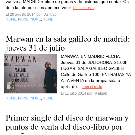
vuelvo a MADRID repleto de ganas y de historias que contar. Os
dejo la info por si os apetece venir.
Leer el resto
El 29 agosto 2014 por
Asilgab
NONE
NONE
NONE
NONE
,
,
,
Marwan en la sala galileo de madrid:
jueves 31 de julio
MARWAN EN MADRID FECHA:
Jueves 31 de JULIOHORA: 21:00h
LUGAR: SALA GALILEO GALILEI,
Calle de Galileo 100. ENTRADAS YA
A LA VENTA en la propia sala a
aprtir de...
Leer el resto
El 11 julio 2014 por
Asilgab
NONE
NONE
NONE
NONE
,
,
,
Primer single del disco de marwan y
puntos de venta del disco-libro por