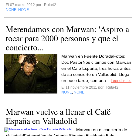
El 07 marzo 2012 por
Ruta42
NONE
NONE
,
Merendamos con Marwan: 'Aspiro a
tocar para 2000 personas y que el
concierto...
Marwan en Fuente DoradaFotos:
Doc PastorNos citamos con Marwan
en el Café España, tres horas antes
de su concierto en Valladolid. Llega
un poco tarde, con una...
Leer el resto
El 11 noviembre 2011 por
Ruta42
NONE
NONE
,
Marwan vuelve a llenar el Café
España en Valladolid
Marwan en el concierto de
ValladolidFotografías de Antonio SánchezEl sábado 5 de