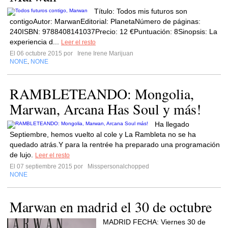
Título: Todos mis futuros son
contigoAutor: MarwanEditorial: PlanetaNúmero de páginas:
240ISBN: 9788408141037Precio: 12 €Puntuación: 8Sinopsis: La
experiencia d...
Leer el resto
El 06 octubre 2015 por
Irene Irene Marijuan
NONE
NONE
,
RAMBLETEANDO: Mongolia,
Marwan, Arcana Has Soul y más!
Ha llegado
Septiembre, hemos vuelto al cole y La Rambleta no se ha
quedado atrás.Y para la rentrée ha preparado una programación
de lujo.
Leer el resto
El 07 septiembre 2015 por
Misspersonalchopped
NONE
Marwan en madrid el 30 de octubre
MADRID FECHA: Viernes 30 de