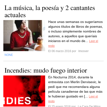
La música, la poesía y 2 cantantes
actuales
Hace unas semanas os sugeríamos
algunos títulos de libros de poemas,
o incluso simplemente nombres de
autores, a aquellos que queríais
iniciaros en el mundo de...
Leer el
resto
El 06 marzo 2016 por
Imosver
NONE
Incendies: mudo fuego interior
En Nocturna 2014, durante la
entrevista con Merlin Dervisevic, le
pedí que me recomendara alguna
película canadiense de las que más
le hubieran gustado en [...
Leer el
resto
El 25 enero 2016 por
La Cara De Milos