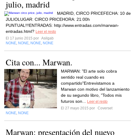
julio, madrid
MADRID, CIRCO PRICEFECHA: 10 de
JULIOLUGAR: CIRCO PRICEHORA: 21:00h
PUNTUAL!!!ENTRADAS: http://www.entradas.com/marwan-
entradas.html?
Leer el resto
El 17 junio 2015 por
Asilgab
NONE
NONE
NONE
NONE
,
,
,
Cita con... Marwan.
MARWAN: "El arte solo cobra
sentido real cuando es
compartido"Entrevistamos a
Marwan con motivo del lanzamiento
de su segundo libro, "Todos mis
futuros son...
Leer el resto
El 27 mayo 2015 por
Coverset
NONE
NONE
,
Marwan: presentación del nuevo