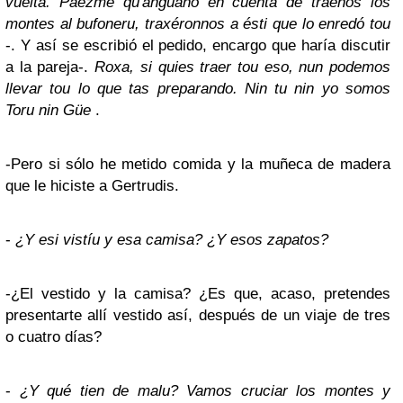
vuelta. Paezme qu'anguaño en cuenta de traenos los
montes al bufoneru, traxéronnos a ésti que lo enredó tou
-. Y así se escribió el pedido, encargo que haría discutir
a la pareja-.
Roxa, si quies traer tou eso, nun podemos
llevar tou lo que tas preparando. Nin tu nin yo somos
Toru nin Güe
.
-Pero si sólo he metido comida y la muñeca de madera
que le hiciste a Gertrudis.
-
¿Y esi vistíu y esa camisa? ¿Y esos zapatos?
-¿El vestido y la camisa? ¿Es que, acaso, pretendes
presentarte allí vestido así, después de un viaje de tres
o cuatro días?
-
¿Y qué tien de malu? Vamos cruciar los montes y