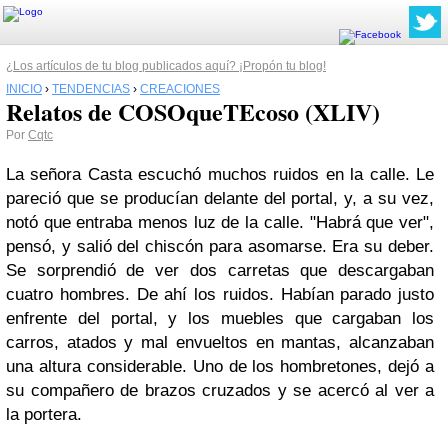
¿Los artículos de tu blog publicados aquí? ¡Propón tu blog!
INICIO
›
TENDENCIAS
›
CREACIONES
Relatos de COSOqueTEcoso (XLIV)
Por
Cqtc
La señora Casta escuchó muchos ruidos en la calle. Le
pareció que se producían delante del portal, y, a su vez,
notó que entraba menos luz de la calle. "Habrá que ver",
pensó, y salió del chiscón para asomarse. Era su deber.
Se sorprendió de ver dos carretas que descargaban
cuatro hombres. De ahí los ruidos. Habían parado justo
enfrente del portal, y los muebles que cargaban los
carros, atados y mal envueltos en mantas, alcanzaban
una altura considerable. Uno de los hombretones, dejó a
su compañero de brazos cruzados y se acercó al ver a
la portera.