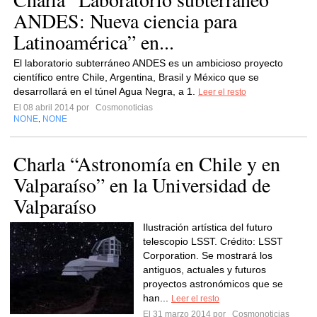
ANDES: Nueva ciencia para
Latinoamérica” en...
El laboratorio subterráneo ANDES es un ambicioso proyecto
científico entre Chile, Argentina, Brasil y México que se
desarrollará en el túnel Agua Negra, a 1.
Leer el resto
El 08 abril 2014 por
Cosmonoticias
NONE
NONE
,
Charla “Astronomía en Chile y en
Valparaíso” en la Universidad de
Valparaíso
Ilustración artística del futuro
telescopio LSST. Crédito: LSST
Corporation. Se mostrará los
antiguos, actuales y futuros
proyectos astronómicos que se
han...
Leer el resto
El 31 marzo 2014 por
Cosmonoticias