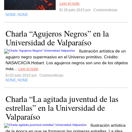
Leer el resto
El 28 julio 2015 por
Cosmonoticias
NONE
NONE
,
Charla “Agujeros Negros” en la
Universidad de Valparaíso
Ilustración artística de un
agujero negro supermasivo en el Universo primitivo. Crédito:
NASA/CXC/A.Hobart. Los agujeros negros son uno de los objetos
más...
Leer el resto
El 02 julio 2015 por
Cosmonoticias
NONE
NONE
,
Charla “La agitada juventud de las
estrellas” en la Universidad de
Valparaíso
Ilustración artística
de la época en que se formaron las primeras estrellas. La idea