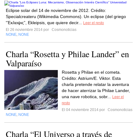
Eclipse solar del 14 de noviembre de 2012. Crédito:
Specialcreateru (Wikimedia Commons). Un eclipse (del griego
“Έκλειψις”, Ekleipsis, que quiere decir...
Leer el resto
El 26 noviembre 2014 por
Cosmonoticias
NONE
NONE
,
Charla “Rosetta y Philae Lander” en
Valparaíso
Rosetta y Philae en el cometa.
Crédito: Astrium/E. Viktor. Esta
charla pretende relatar la aventura
de hacer aterrizar la Philae Lander,
una nave robotica, sobr...
Leer el
resto
El 04 noviembre 2014 por
Cosmonoticias
NONE
NONE
,
Charla “El Universo a través de