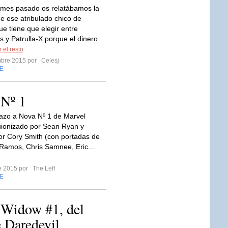
 mes pasado os relatábamos la
de ese atribulado chico de
ue tiene que elegir entre
 y Patrulla-X porque el dinero
 el resto
mbre 2015 por
Celesj
E
 Nº 1
tazo a Nova Nº 1 de Marvel
ionizado por Sean Ryan y
or Cory Smith (con portadas de
amos, Chris Samnee, Eric...
re 2015 por
The Leff
E
 Widow #1, del
 Daredevil.