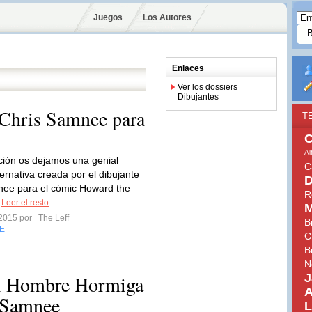
Juegos
Los Autores
Enlaces
Ver los dossiers
Dibujantes
e Chris Samnee para
T
C
Al
ción os dejamos una genial
C
ernativa creada por el dibujante
D
nee para el cómic Howard the
R
.
Leer el resto
M
 2015 por
The Leff
B
E
C
B
N
del Hombre Hormiga
J
A
s Samnee
L