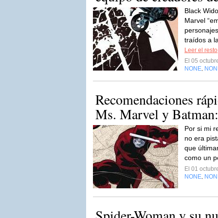
Black Wido
Marvel “em
personaje
traídos a l
Leer el resto
El 05 octub
NONE
NON
,
Recomendaciones rápid
Ms. Marvel y Batman:
Por si mi 
no era pist
que última
como un p
El 01 octub
NONE
NON
,
Spider-Woman y su nu