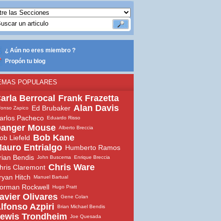
¿ Aún no eres miembro ?
Propón tu blog
EMAS POPULARES
arla Berrocal
Frank Frazetta
Alan Davis
Ed Brubaker
fonso Zapico
arlos Pacheco
Eduardo Risso
anger Mouse
Alberto Breccia
Bob Kane
ob Liefeld
auro Entrialgo
Humberto Ramos
rian Bendis
John Buscema
Enrique Breccia
Chris Ware
hris Claremont
ryan Hitch
Manuel Bartual
orman Rockwell
Hugo Pratt
avier Olivares
Gene Colan
lfonso Azpiri
Brian Michael Bendis
ewis Trondheim
Joe Quesada