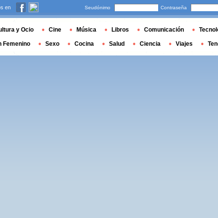
s en
Seudónimo
Contraseña
ltura y Ocio
Cine
Música
Libros
Comunicación
Tecnol
n Femenino
Sexo
Cocina
Salud
Ciencia
Viajes
Ten