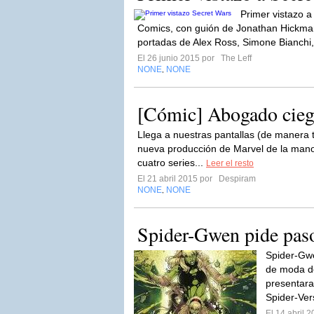
Primer vistazo a
Comics, con guión de Jonathan Hickman
portadas de Alex Ross, Simone Bianchi,
El 26 junio 2015 por
The Leff
NONE
NONE
,
[Cómic] Abogado cieg
Llega a nuestras pantallas (de manera t
nueva producción de Marvel de la mano d
cuatro series...
Leer el resto
El 21 abril 2015 por
Despiram
NONE
NONE
,
Spider-Gwen pide pas
Spider-Gwe
de moda d
presentara
Spider-Ver
El 14 abril 