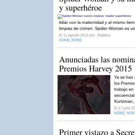
y superhéroe
lidiar con la maternidad y al mismo tiemp
limpias de crimen. Spider-Woman es un
El 11 agosto 2015 por
Rafatos
NONE
NONE
,
Anunciadas las nomina
Premios Harvey 2015
Ya se han 
los Premio
trabajo en
secuencia
Kurtzman,.
El 17 julio 
NONE
NON
,
Primer vistazo a Secre