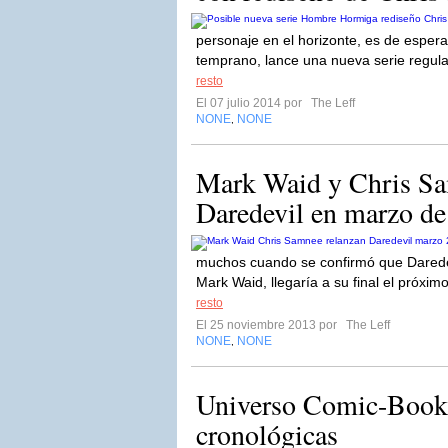
personaje en el horizonte, es de esper
temprano, lance una nueva serie regu
resto
El 07 julio 2014 por
The Leff
NONE
NONE
,
Mark Waid y Chris Sa
Daredevil en marzo d
muchos cuando se confirmó que Daredevi
Mark Waid, llegaría a su final el próxi
resto
El 25 noviembre 2013 por
The Leff
NONE
NONE
,
Universo Comic-Books
cronológicas