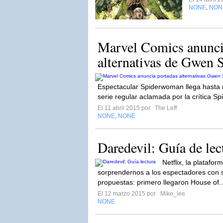
NONE
NON
,
Marvel Comics anuncia
alternativas de Gwen S
Espectacular Spiderwoman llega hasta
serie regular aclamada por la crítica S
El 11 abril 2015 por
The Leff
NONE
NONE
,
Daredevil: Guía de lec
Netflix, la platafor
sorprendernos a los espectadores con
propuestas: primero llegaron House of.
El 12 marzo 2015 por
Mike_lee
NONE