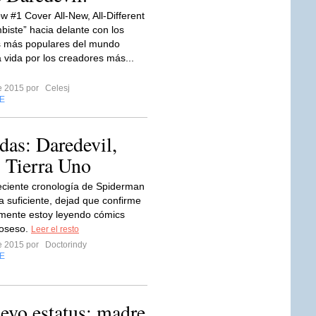
w #1 Cover All-New, All-Different
biste” hacia delante con los
s más populares del mundo
a vida por los creadores más...
re 2015 por
Celesj
E
as: Daredevil,
 Tierra Uno
reciente cronología de Spiderman
a suficiente, dejad que confirme
mente estoy leyendo cómics
oseso.
Leer el resto
re 2015 por
Doctorindy
E
evo estatus: madre