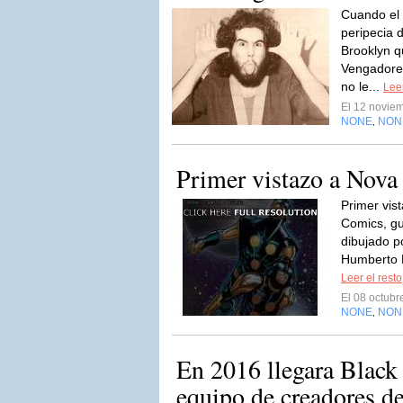
Cuando el
peripecia 
Brooklyn q
Vengadores
no le...
Leer
El 12 novie
NONE
NON
,
Primer vistazo a Nova
Primer vis
Comics, gu
dibujado p
Humberto R
Leer el resto
El 08 octub
NONE
NON
,
En 2016 llegara Black
equipo de creadores de