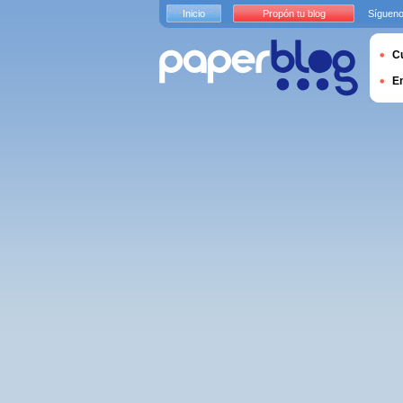
Inicio
Propón tu blog
Sígueno
Cu
E