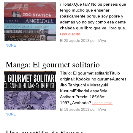
¡Hola!¿Qué tal? No os penséis que
tengo mucho que enseñar
(básicamente porque soy pobre y
además yo no soy como esa gente
chalada que libro que ve, libro que...
Leer el resto
El 25 agosto 2013 por
Miyu
NONE
Manga: El gourmet solitario
Título: El gourmet solitarioTítulo
original: Kodoku no gurumeAutores:
Jiro Taniguchi y Masayuki
KusumiEditorial española:
AstiberriPrecio: 18€Año:
1997¿Acabada?
Leer el resto
El 19 agosto 2013 por
Miyu
NONE