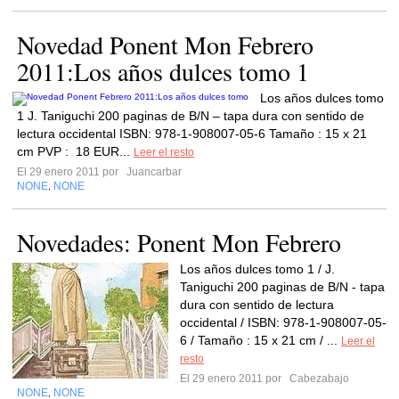
Novedad Ponent Mon Febrero
2011:Los años dulces tomo 1
Los años dulces tomo
1 J. Taniguchi 200 paginas de B/N – tapa dura con sentido de
lectura occidental ISBN: 978-1-908007-05-6 Tamaño : 15 x 21
cm PVP : 18 EUR...
Leer el resto
El 29 enero 2011 por
Juancarbar
NONE
NONE
,
Novedades: Ponent Mon Febrero
Los años dulces tomo 1 / J.
Taniguchi 200 paginas de B/N - tapa
dura con sentido de lectura
occidental / ISBN: 978-1-908007-05-
6 / Tamaño : 15 x 21 cm / ...
Leer el
resto
El 29 enero 2011 por
Cabezabajo
NONE
NONE
,