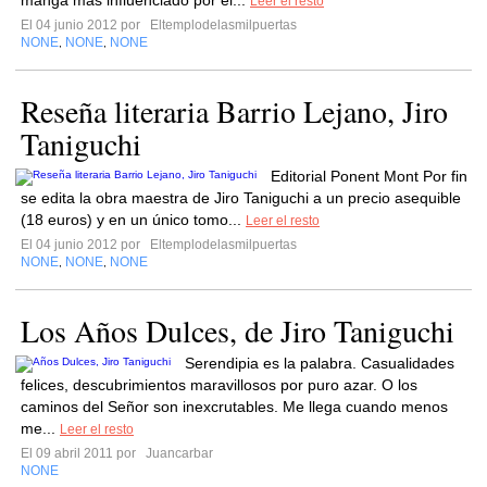
manga más influenciado por el...
Leer el resto
El 04 junio 2012 por
Eltemplodelasmilpuertas
NONE
NONE
NONE
,
,
Reseña literaria Barrio Lejano, Jiro
Taniguchi
Editorial Ponent Mont Por fin
se edita la obra maestra de Jiro Taniguchi a un precio asequible
(18 euros) y en un único tomo...
Leer el resto
El 04 junio 2012 por
Eltemplodelasmilpuertas
NONE
NONE
NONE
,
,
Los Años Dulces, de Jiro Taniguchi
Serendipia es la palabra. Casualidades
felices, descubrimientos maravillosos por puro azar. O los
caminos del Señor son inexcrutables. Me llega cuando menos
me...
Leer el resto
El 09 abril 2011 por
Juancarbar
NONE