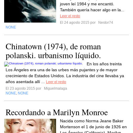
joven leí 1984 y me encantó.
También quería hacer algo en la...
Leer el resto
El 24 agosto 2015 por
Nestor74
NONE
Chinatown (1974), de roman
polanski. urbanismo líquido.
En los años treinta
Los Ángeles era una de las urbes más pujantes y de mayor
crecimiento de Estados Unidos. La industria del cine llevaba ya
años asentada allí ...
Leer el resto
El 23 agosto 2015 por
Miguelmalaga
NONE
NONE
,
Recordando a Marilyn Monroe
Nacida como Norma Jeane Baker
Mortenson el 1 de junio de 1926 en
Los Ángeles (California), Marilyn