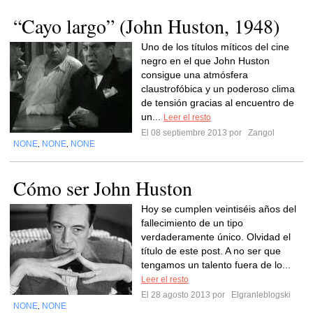
“Cayo largo” (John Huston, 1948)
Uno de los títulos míticos del cine
negro en el que John Huston
consigue una atmósfera
claustrofóbica y un poderoso clima
de tensión gracias al encuentro de
un...
Leer el resto
El 08 septiembre 2013 por
Zangol
NONE
NONE
NONE
,
,
Cómo ser John Huston
Hoy se cumplen veintiséis años del
fallecimiento de un tipo
verdaderamente único. Olvidad el
título de este post. A no ser que
tengamos un talento fuera de lo...
Leer el resto
El 28 agosto 2013 por
Elgranleblogski
NONE
NONE
,