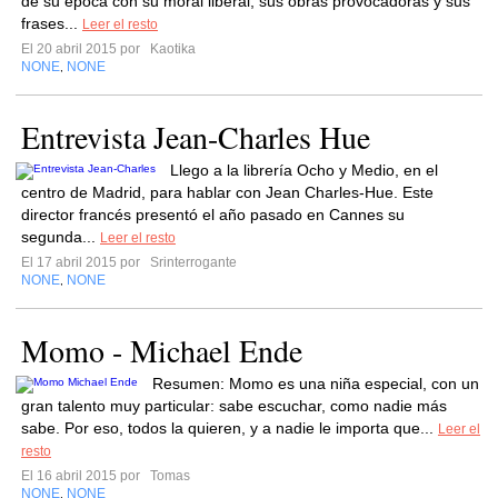
de su época con su moral liberal, sus obras provocadoras y sus
frases...
Leer el resto
El 20 abril 2015 por
Kaotika
NONE
NONE
,
Entrevista Jean-Charles Hue
Llego a la librería Ocho y Medio, en el
centro de Madrid, para hablar con Jean Charles-Hue. Este
director francés presentó el año pasado en Cannes su
segunda...
Leer el resto
El 17 abril 2015 por
Srinterrogante
NONE
NONE
,
Momo - Michael Ende
Resumen: Momo es una niña especial, con un
gran talento muy particular: sabe escuchar, como nadie más
sabe. Por eso, todos la quieren, y a nadie le importa que...
Leer el
resto
El 16 abril 2015 por
Tomas
NONE
NONE
,