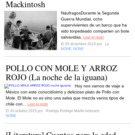
Mackintosh
NáufragosDurante la Segunda
Guerra Mundial, ocho
supervivientes de un barco que ha
sido torpedeado comparten un bote
salvavidas.
Leer el resto
El 05 diciembre 2015 por
Lu
NONE
NONE
,
POLLO CON MOLE Y ARROZ
ROJO (La noche de la iguana)
Hoy nos vamos de viaje a
México con este conocidísimo y delicioso plato de Pollo con
Mole. El Mole no es sino una salsa que mezcla varios tipos de
chile con...
Leer el resto
El 30 octubre 2015 por
Rodrigo Rodrigo Martin Antoranz
NONE
[Literatura] Cuentos para la edad