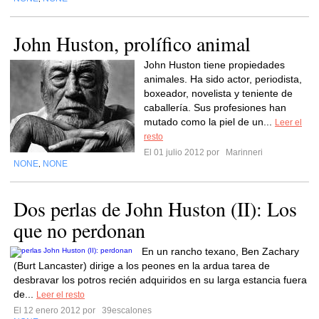
John Huston, prolífico animal
John Huston tiene propiedades
animales. Ha sido actor, periodista,
boxeador, novelista y teniente de
caballería. Sus profesiones han
mutado como la piel de un...
Leer el
resto
El 01 julio 2012 por
Marinneri
NONE
NONE
,
Dos perlas de John Huston (II): Los
que no perdonan
En un rancho texano, Ben Zachary
(Burt Lancaster) dirige a los peones en la ardua tarea de
desbravar los potros recién adquiridos en su larga estancia fuera
de...
Leer el resto
El 12 enero 2012 por
39escalones