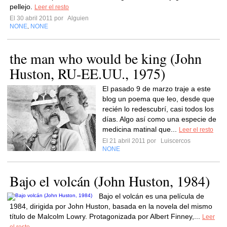
pellejo.
Leer el resto
El 30 abril 2011 por
Alguien
NONE
NONE
,
the man who would be king (John
Huston, RU-EE.UU., 1975)
El pasado 9 de marzo traje a este
blog un poema que leo, desde que
recién lo redescubrí, casi todos los
días. Algo así como una especie de
medicina matinal que...
Leer el resto
El 21 abril 2011 por
Luiscercos
NONE
Bajo el volcán (John Huston, 1984)
Bajo el volcán es una película de
1984, dirigida por John Huston, basada en la novela del mismo
título de Malcolm Lowry. Protagonizada por Albert Finney,...
Leer