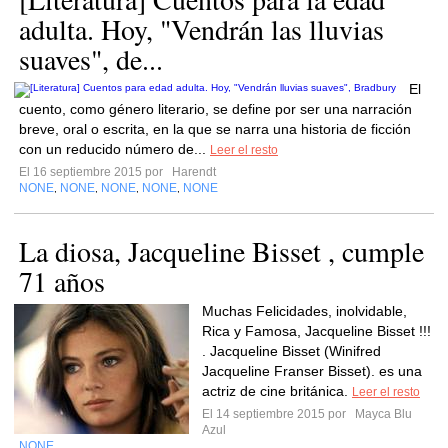
adulta. Hoy, "Vendrán las lluvias
suaves", de...
El
cuento, como género literario, se define por ser una narración
breve, oral o escrita, en la que se narra una historia de ficción
con un reducido número de...
Leer el resto
El 16 septiembre 2015 por
Harendt
NONE
NONE
NONE
NONE
NONE
,
,
,
,
La diosa, Jacqueline Bisset , cumple
71 años
Muchas Felicidades, inolvidable,
Rica y Famosa, Jacqueline Bisset !!!
. Jacqueline Bisset (Winifred
Jacqueline Franser Bisset). es una
actriz de cine británica.
Leer el resto
El 14 septiembre 2015 por
Mayca Blu
Azul
NONE