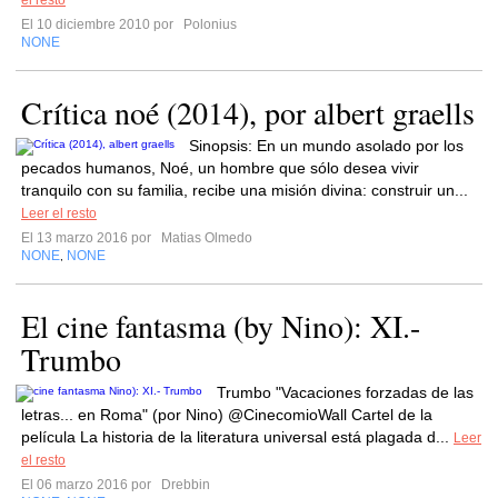
el resto
El 10 diciembre 2010 por
Polonius
NONE
Crítica noé (2014), por albert graells
Sinopsis: En un mundo asolado por los
pecados humanos, Noé, un hombre que sólo desea vivir
tranquilo con su familia, recibe una misión divina: construir un...
Leer el resto
El 13 marzo 2016 por
Matias Olmedo
NONE
NONE
,
El cine fantasma (by Nino): XI.-
Trumbo
Trumbo "Vacaciones forzadas de las
letras... en Roma" (por Nino) @CinecomioWall Cartel de la
película La historia de la literatura universal está plagada d...
Leer
el resto
El 06 marzo 2016 por
Drebbin