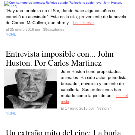
“Hay una fortaleza en el Sur, donde hace algunos años se
cometió un asesinato”. Esta es la cita, proveniente de la novela
de Carson McCullers, que abre y...
Leer el resto
El 25 enero 2016 por
39escalones
NONE
Entrevista imposible con... John
Huston. Por Carles Martinez
John Huston tiene propiedades
animales. Ha sido actor, periodista,
boxeador, novelista y teniente de
caballería. Sus profesiones han
mutado como la piel de un...
Leer el
resto
El 17 junio 2015 por
Nestor74
NONE
Un extraño mito del cine: La burla