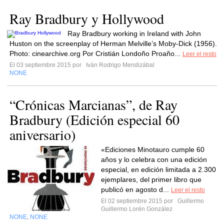
Ray Bradbury y Hollywood
Ray Bradbury working in Ireland with John
Huston on the screenplay of Herman Melville’s Moby-Dick (1956).
Photo: cinearchive.org Por Cristián Londoño Proaño...
Leer el resto
El 03 septiembre 2015 por
Iván Rodrigo Mendizábal
NONE
“Crónicas Marcianas”, de Ray
Bradbury (Edición especial 60
aniversario)
«Ediciones Minotauro cumple 60
años y lo celebra con una edición
especial, en edición limitada a 2.300
ejemplares, del primer libro que
publicó en agosto d...
Leer el resto
El 02 septiembre 2015 por
Guillermo
Guillermo Lorén González
NONE
NONE
,