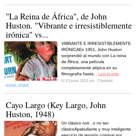
"La Reina de África", de John
Huston. "Vibrante e irresistiblemente
irónica" vs...
VIBRANTE E IRRESISTIBLEMENTE
IRÓNICAEn 1951, John Huston
sorprendió al mundo con La reina
de África, una película
completamente atípica en su
filmografía hasta...
Leer el resto
El 23 junio 2013 por
Cinetario
NONE
NONE
,
Cayo Largo (Key Largo, John
Huston, 1948)
Un clásico noir...o no tan
clásicoApabullante y muy inteligente
ejercicio de tensión criminal por