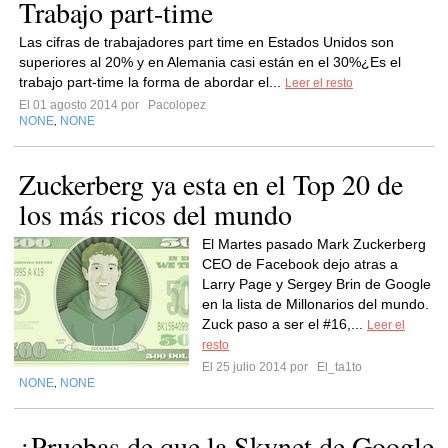
Trabajo part-time
Las cifras de trabajadores part time en Estados Unidos son
superiores al 20% y en Alemania casi están en el 30%¿Es el
trabajo part-time la forma de abordar el...
Leer el resto
El 01 agosto 2014 por
Pacolopez
NONE
NONE
,
Zuckerberg ya esta en el Top 20 de
los más ricos del mundo
El Martes pasado Mark Zuckerberg
CEO de Facebook dejo atras a
Larry Page y Sergey Brin de Google
en la lista de Millonarios del mundo.
Zuck paso a ser el #16,...
Leer el
resto
El 25 julio 2014 por
El_ta1to
NONE
NONE
,
¿Pruebas de que la Skynet de Google