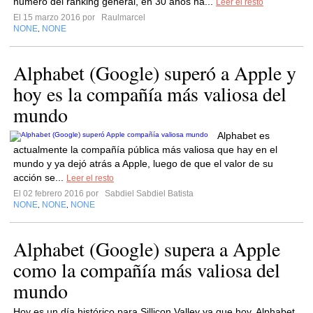
numero del ranking general, en 30 años ha...
Leer el resto
El 15 marzo 2016 por
Raulmarcel
NONE
NONE
,
Alphabet (Google) superó a Apple y
hoy es la compañía más valiosa del
mundo
Alphabet es
actualmente la compañía pública más valiosa que hay en el
mundo y ya dejó atrás a Apple, luego de que el valor de su
acción se...
Leer el resto
El 02 febrero 2016 por
Sabdiel Sabdiel Batista
NONE
NONE
NONE
,
,
Alphabet (Google) supera a Apple
como la compañía más valiosa del
mundo
Hoy es un día histórico para Sillicon Valley ya que hoy, Alphabet