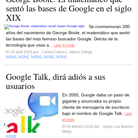
sentó las bases de Google en el siglo
XIX
Se conmemoran 200
años del nacimiento de George Boole, el matemático que sentó
las bases del más famoso buscador Google. Detrás de la
tecnología que usas a...
Leer el resto
El 13 abril 2015 por
Carlos Carlos L, Marco Ortega
NONE
NONE
NONE
NONE
NONE
,
,
,
,
Google Talk, dirá adiós a sus
usuarios
En 2005, Google daba un paso de
gigante y anunciaba su propio
cliente de mensajería de escritorio
bajo el nombre de Google Talk.
Leer
el resto
El 04 febrero 2015 por
Jorge Luis Barrios
Mejia
NONE