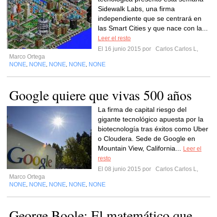
Sidewalk Labs, una firma
independiente que se centrará en
las Smart Cities y que nace con la...
Leer el resto
El 16 junio 2015 por
Carlos Carlos L,
Marco Ortega
NONE
NONE
NONE
NONE
NONE
,
,
,
,
Google quiere que vivas 500 años
La firma de capital riesgo del
gigante tecnológico apuesta por la
biotecnología tras éxitos como Uber
o Cloudera. Sede de Google en
Mountain View, California...
Leer el
resto
El 08 junio 2015 por
Carlos Carlos L,
Marco Ortega
NONE
NONE
NONE
NONE
NONE
,
,
,
,
George Boole: El matemático que