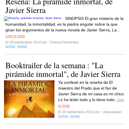
Reseña: La pirámide inmortal, de
Javier Sierra
SINOPSIS El gran misterio de la
humanidad, la inmortalidad, es la piedra angular sobre la que
giran los argumentos de la nueva novela de Javier Sierra, La...
Leer el resto
El 26 septiembre 2014 por
Chema Fernández
NONE
NONE
,
Booktrailer de la semana : "La
pirámide inmortal", de Javier Sierra
Ya confesé en la reseña de El
maestro del Prado que el fan de
Javier Sierra de mi casa es mi chico.
Lo ha leído todo y lo tiene todo.
Leer
el resto
El 20 septiembre 2014 por
Lidiacasado
NONE
NONE
,