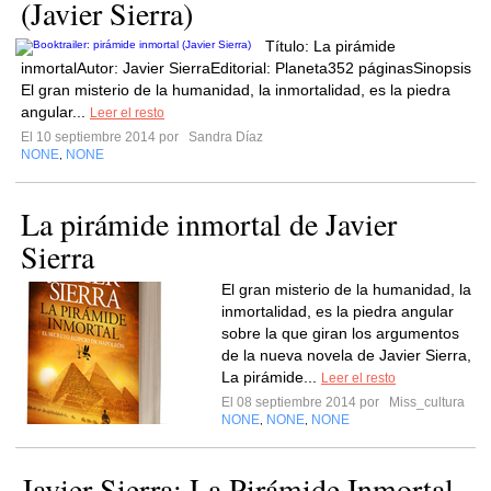
(Javier Sierra)
Título: La pirámide
inmortalAutor: Javier SierraEditorial: Planeta352 páginasSinopsis
El gran misterio de la humanidad, la inmortalidad, es la piedra
angular...
Leer el resto
El 10 septiembre 2014 por
Sandra Díaz
NONE
NONE
,
La pirámide inmortal de Javier
Sierra
El gran misterio de la humanidad, la
inmortalidad, es la piedra angular
sobre la que giran los argumentos
de la nueva novela de Javier Sierra,
La pirámide...
Leer el resto
El 08 septiembre 2014 por
Miss_cultura
NONE
NONE
NONE
,
,
Javier Sierra: La Pirámide Inmortal