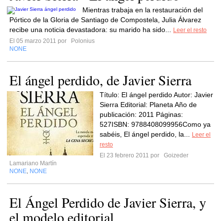
Mientras trabaja en la restauración del
Pórtico de la Gloria de Santiago de Compostela, Julia Álvarez
recibe una noticia devastadora: su marido ha sido...
Leer el resto
El 05 marzo 2011 por
Polonius
NONE
El ángel perdido, de Javier Sierra
Título: El ángel perdido Autor: Javier
Sierra Editorial: Planeta Año de
publicación: 2011 Páginas:
527ISBN: 9788408099956Como ya
sabéis, El ángel perdido, la...
Leer el
resto
El 23 febrero 2011 por
Goizeder
Lamariano Martín
NONE
NONE
,
El Ángel Perdido de Javier Sierra, y
el modelo editorial