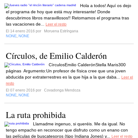
Hola a todos! Aquí os dejo
el programa de hoy que está muy interesante! Donde
descubrimos libros maravillosos!! Retomamos el programa tras
las vacaciones de...
Leer el resto
El 14 enero 2016 por
Moruena Estríngana
NONE
NONE
,
Círculos, de Emilio Calderón
CírculosEmilio CalderónStella Maris300
páginas Argumento:Un profesor de física cree que una joven
abducida por extraterrestres es la que hija a la que daba...
Leer el
resto
El 07 enero 2016 por
Covadonga Mendoza
NONE
NONE
,
La ruta prohibida
Llamadme ingenuo, si queréis. Me da igual. No
tengo empacho en reconocer que disfruto como un enano con
las películas de buscatesoros (tipo Indiana Jones) y...
Leer el resto