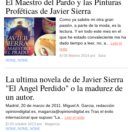
El Maestro del Pardo y las Pinturas
Proféticas de Javier Sierra
Como ya sabéis mi otra gran
pasión, a parte de la moda, es la
lectura. Y en todo este mes en el
que he estado convaleciente me ha
dado tiempo a leer, no, a...
Leer el
resto
El 05 febrero 2014 por
Sara
NONE
NONE
,
La ultima novela de de Javier Sierra
"El Angel Perdido" o la madurez de
un autor.
Madrid, 20 de marzo de 2011. Miguel A. Garcia, redacción
opiniondigital.es,
magarcia@opiniondigital.es
Tras el éxito
internacional que supuso "La...
Leer el resto
El 03 octubre 2013 por
Magarcia
NONE
NONE
NONE
,
,