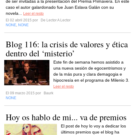
de ser invitadas a la presentación del Premia Primavera. En este
caso el autor galardonado fue Juan Eslava Galán con su
novela...
Leer el resto
El 02 abril 2015 por
De Lector A Lector
NONE
NONE
,
Blog 116: la crisis de valores y ética
dentro del ‘misterio’
Este fin de semana hemos asistido a
una nueva sesión de egocentrismos y
de la más pura y clara demagogia e
hipocresía en el programa de Milenio 3.
Leer el resto
El 09 marzo 2015 por
Baurk
NONE
Hoy os hablo de mi... va de premios
El post de hoy lo voy a dedicar los
últimos premios que el blog ha