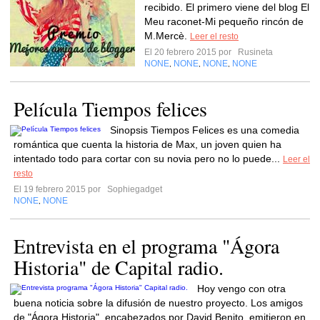
recibido. El primero viene del blog El
Meu raconet-Mi pequeño rincón de
M.Mercè.
Leer el resto
El 20 febrero 2015 por
Rusineta
NONE
NONE
NONE
NONE
,
,
,
Película Tiempos felices
Sinopsis Tiempos Felices es una comedia
romántica que cuenta la historia de Max, un joven quien ha
intentado todo para cortar con su novia pero no lo puede...
Leer el
resto
El 19 febrero 2015 por
Sophiegadget
NONE
NONE
,
Entrevista en el programa "Ágora
Historia" de Capital radio.
Hoy vengo con otra
buena noticia sobre la difusión de nuestro proyecto. Los amigos
de "Ágora Historia", encabezados por David Benito, emitieron en