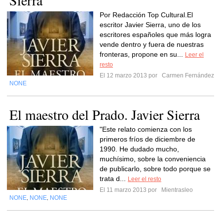
Sierra
Por Redacción Top Cultural.El
escritor Javier Sierra, uno de los
escritores españoles que más logra
vende dentro y fuera de nuestras
fronteras, propone en su...
Leer el
resto
El 12 marzo 2013 por
Carmen Fernández
NONE
El maestro del Prado. Javier Sierra
"Este relato comienza con los
primeros fríos de diciembre de
1990. He dudado mucho,
muchísimo, sobre la conveniencia
de publicarlo, sobre todo porque se
trata d...
Leer el resto
El 11 marzo 2013 por
Mientrasleo
NONE
NONE
NONE
,
,