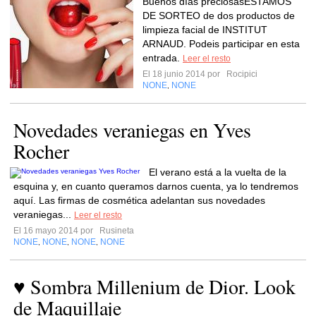
Buenos días preciosasESTAMOS
DE SORTEO de dos productos de
limpieza facial de INSTITUT
ARNAUD. Podeis participar en esta
entrada.
Leer el resto
El 18 junio 2014 por
Rocipici
NONE
NONE
,
Novedades veraniegas en Yves
Rocher
El verano está a la vuelta de la
esquina y, en cuanto queramos darnos cuenta, ya lo tendremos
aquí. Las firmas de cosmética adelantan sus novedades
veraniegas...
Leer el resto
El 16 mayo 2014 por
Rusineta
NONE
NONE
NONE
NONE
,
,
,
♥ Sombra Millenium de Dior. Look
de Maquillaje