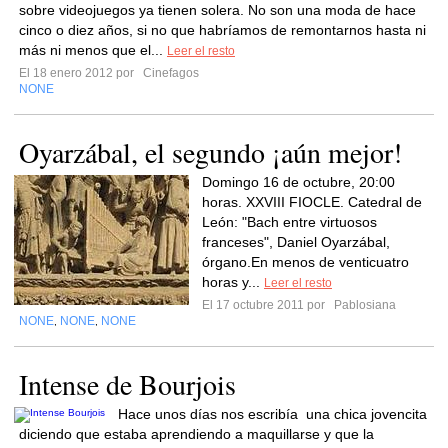
sobre videojuegos ya tienen solera. No son una moda de hace
cinco o diez años, si no que habríamos de remontarnos hasta ni
más ni menos que el...
Leer el resto
El 18 enero 2012 por
Cinefagos
NONE
Oyarzábal, el segundo ¡aún mejor!
Domingo 16 de octubre, 20:00
horas. XXVIII FIOCLE. Catedral de
León: "Bach entre virtuosos
franceses", Daniel Oyarzábal,
órgano.En menos de venticuatro
horas y...
Leer el resto
El 17 octubre 2011 por
Pablosiana
NONE
NONE
NONE
,
,
Intense de Bourjois
Hace unos días nos escribía una chica jovencita
diciendo que estaba aprendiendo a maquillarse y que la