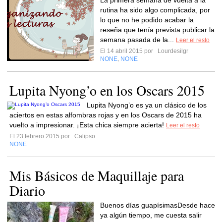
La primera semana de vuelta a la
rutina ha sido algo complicada, por
lo que no he podido acabar la
reseña que tenía prevista publicar la
semana pasada de la...
Leer el resto
El 14 abril 2015 por
Lourdesilgr
NONE
NONE
,
Lupita Nyong’o en los Oscars 2015
Lupita Nyong’o es ya un clásico de los
aciertos en estas alfombras rojas y en los Oscars de 2015 ha
vuelto a impresionar. ¡Esta chica siempre acierta!
Leer el resto
El 23 febrero 2015 por
Calipso
NONE
Mis Básicos de Maquillaje para
Diario
Buenos días guapísimasDesde hace
ya algún tiempo, me cuesta salir