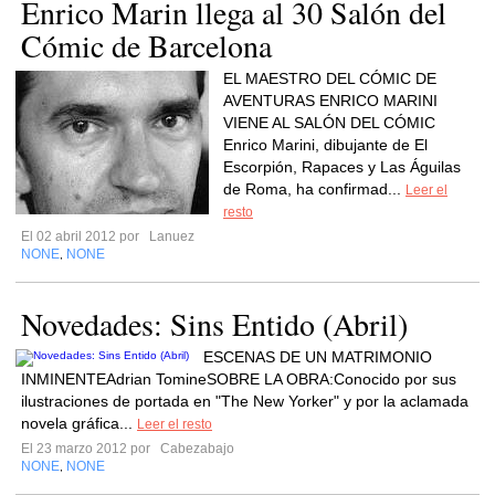
Enrico Marin llega al 30 Salón del
Cómic de Barcelona
EL MAESTRO DEL CÓMIC DE
AVENTURAS ENRICO MARINI
VIENE AL SALÓN DEL CÓMIC
Enrico Marini, dibujante de El
Escorpión, Rapaces y Las Águilas
de Roma, ha confirmad...
Leer el
resto
El 02 abril 2012 por
Lanuez
NONE
NONE
,
Novedades: Sins Entido (Abril)
ESCENAS DE UN MATRIMONIO
INMINENTEAdrian TomineSOBRE LA OBRA:Conocido por sus
ilustraciones de portada en "The New Yorker" y por la aclamada
novela gráfica...
Leer el resto
El 23 marzo 2012 por
Cabezabajo
NONE
NONE
,