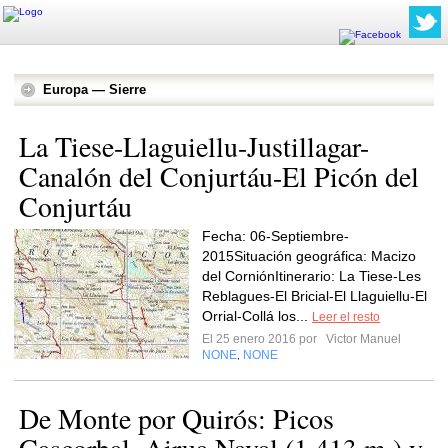
Europa — Sierre
La Tiese-Llaguiellu-Justillagar-
Canalón del Conjurtáu-El Picón del
Conjurtáu
Fecha: 06-Septiembre-
2015Situación geográfica: Macizo
del CorniónItinerario: La Tiese-Les
Reblagues-El Bricial-El Llaguiellu-El
Orrial-Collá los...
Leer el resto
El 25 enero 2016 por
Victor Manuel
NONE
NONE
,
De Monte por Quirós: Picos