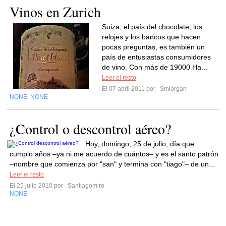
Vinos en Zurich
Suiza, el país del chocolate, los
relojes y los bancos que hacen
pocas preguntas, es también un
país de entusiastas consumidores
de vino. Con más de 19000 Ha...
Leer el resto
El 07 abril 2011 por
Smiorgan
NONE
NONE
,
¿Control o descontrol aéreo?
Hoy, domingo, 25 de julio, día que
cumplo años –ya ni me acuerdo de cuántos– y es el santo patrón
–nombre que comienza por "san" y termina con "tiago"– de un...
Leer el resto
El 25 julio 2010 por
Santiagomiro
NONE