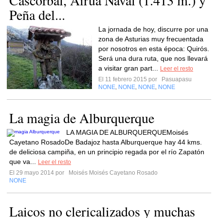
Cascorbal, Airua Naval (1.413 m.) y
Peña del...
La jornada de hoy, discurre por una
zona de Asturias muy frecuentada
por nosotros en esta época: Quirós.
Será una dura ruta, que nos llevará
a visitar gran part...
Leer el resto
El 11 febrero 2015 por
Pasuapasu
NONE
NONE
NONE
NONE
,
,
,
La magia de Alburquerque
LA MAGIA DE ALBURQUERQUEMoisés
Cayetano RosadoDe Badajoz hasta Alburquerque hay 44 kms.
de deliciosa campiña, en un principio regada por el río Zapatón
que va...
Leer el resto
El 29 mayo 2014 por
Moisés Moisés Cayetano Rosado
NONE
Laicos no clericalizados y muchas