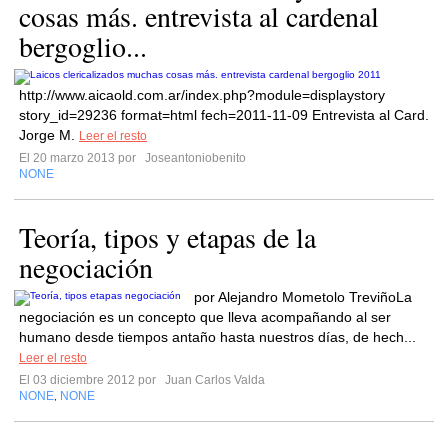
cosas más. entrevista al cardenal
bergoglio...
http://www.aicaold.com.ar/index.php?module=displaystory
story_id=29236 format=html fech=2011-11-09 Entrevista al Card.
Jorge M.
Leer el resto
El 20 marzo 2013 por
Joseantoniobenito
NONE
Teoría, tipos y etapas de la
negociación
por Alejandro Mometolo TreviñoLa
negociación es un concepto que lleva acompañando al ser
humano desde tiempos antaño hasta nuestros días, de hech...
Leer el resto
El 03 diciembre 2012 por
Juan Carlos Valda
NONE
NONE
,