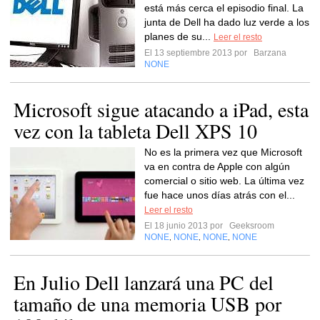
está más cerca el episodio final. La
junta de Dell ha dado luz verde a los
planes de su...
Leer el resto
El 13 septiembre 2013 por
Barzana
NONE
Microsoft sigue atacando a iPad, esta
vez con la tableta Dell XPS 10
No es la primera vez que Microsoft
va en contra de Apple con algún
comercial o sitio web. La última vez
fue hace unos días atrás con el...
Leer el resto
El 18 junio 2013 por
Geeksroom
NONE
NONE
NONE
NONE
,
,
,
En Julio Dell lanzará una PC del
tamaño de una memoria USB por