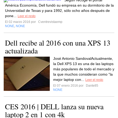
Según recoge el portal
América Economía, Dell fundó su empresa en su dormitorio de la
Universidad de Texas y para 1992, sólo ocho años después de
pone...
Leer el resto
El 02 marzo 2016 por
Cventrevistaemp
NONE
NONE
,
Dell recibe al 2016 con una XPS 13
actualizada
José Antonio SandovalActualmente,
la Dell XPS 13 es una de las laptops
más populares de todo el mercado y
la que muchos consideran como “la
mejor laptop con...
Leer el resto
El 07 enero 2016 por
Dante85
NONE
CES 2016 | DELL lanza su nueva
laptop 2 en 1 con 4k