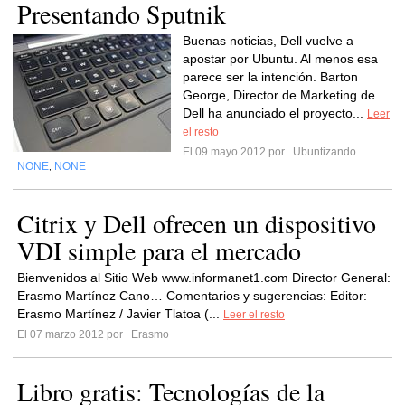
Presentando Sputnik
Buenas noticias, Dell vuelve a
apostar por Ubuntu. Al menos esa
parece ser la intención. Barton
George, Director de Marketing de
Dell ha anunciado el proyecto...
Leer
el resto
El 09 mayo 2012 por
Ubuntizando
NONE
NONE
,
Citrix y Dell ofrecen un dispositivo
VDI simple para el mercado
Bienvenidos al Sitio Web www.informanet1.com Director General:
Erasmo Martínez Cano… Comentarios y sugerencias: Editor:
Erasmo Martínez / Javier Tlatoa (...
Leer el resto
El 07 marzo 2012 por
Erasmo
Libro gratis: Tecnologías de la