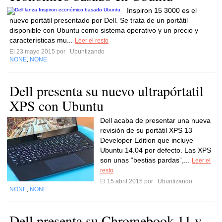
Inspiron 15 3000 es el
nuevo portátil presentado por Dell. Se trata de un portátil
disponible con Ubuntu como sistema operativo y un precio y
características mu...
Leer el resto
El 23 mayo 2015 por
Ubuntizando
NONE
NONE
,
Dell presenta su nuevo ultrapórtatil
XPS con Ubuntu
Dell acaba de presentar una nueva
revisión de su portátil XPS 13
Developer Edition que incluye
Ubuntu 14.04 por defecto. Las XPS
son unas “bestias pardas”,...
Leer el
resto
El 15 abril 2015 por
Ubuntizando
NONE
NONE
,
Dell presenta su Chromebook 11 y