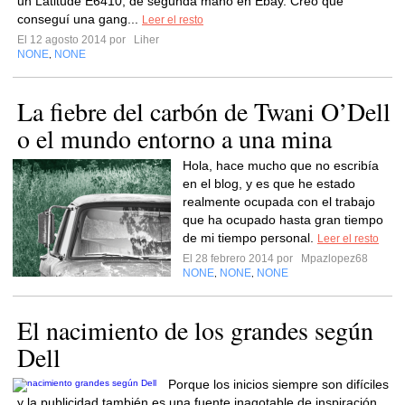
un Latitude E6410, de segunda mano en Ebay. Creo que
conseguí una gang...
Leer el resto
El 12 agosto 2014 por
Liher
NONE
NONE
,
La fiebre del carbón de Twani O’Dell
o el mundo entorno a una mina
Hola, hace mucho que no escribía
en el blog, y es que he estado
realmente ocupada con el trabajo
que ha ocupado hasta gran tiempo
de mi tiempo personal.
Leer el resto
El 28 febrero 2014 por
Mpazlopez68
NONE
NONE
NONE
,
,
El nacimiento de los grandes según
Dell
Porque los inicios siempre son difíciles
y la publicidad también es una fuente inagotable de inspiración,