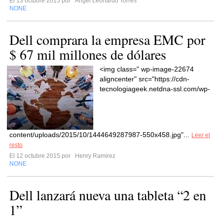
El 13 octubre 2015 por
Ángel Leonardo Torres
NONE
Dell comprara la empresa EMC por
$ 67 mil millones de dólares
<img class=" wp-image-22674
aligncenter" src="https://cdn-
tecnologiageek.netdna-ssl.com/wp-
content/uploads/2015/10/1444649287987-550x458.jpg"...
Leer el
resto
El 12 octubre 2015 por
Henry Ramirez
NONE
Dell lanzará nueva una tableta “2 en
1”