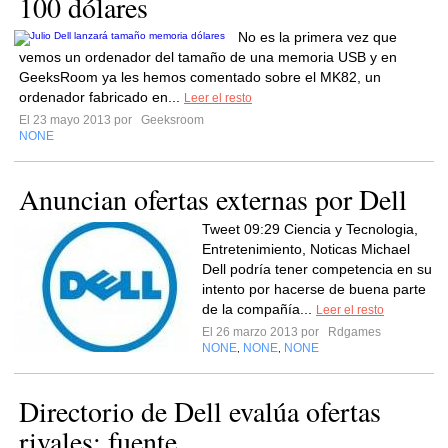
100 dólares
No es la primera vez que
vemos un ordenador del tamaño de una memoria USB y en
GeeksRoom ya les hemos comentado sobre el MK82, un
ordenador fabricado en...
Leer el resto
El 23 mayo 2013 por
Geeksroom
NONE
Anuncian ofertas externas por Dell
Tweet 09:29 Ciencia y Tecnologia,
Entretenimiento, Noticas Michael
Dell podría tener competencia en su
intento por hacerse de buena parte
de la compañía...
Leer el resto
El 26 marzo 2013 por
Rdgames
NONE
NONE
NONE
,
,
Directorio de Dell evalúa ofertas
rivales: fuente