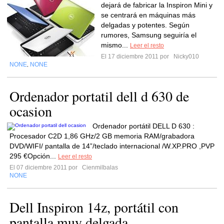
dejará de fabricar la Inspiron Mini y
se centrará en máquinas más
delgadas y potentes. Según
rumores, Samsung seguiría el
mismo...
Leer el resto
El 17 diciembre 2011 por
Nicky010
NONE
NONE
,
Ordenador portatil dell d 630 de
ocasion
Ordenador portátil DELL D 630 :
Procesador C2D 1,86 GHz/2 GB memoria RAM/grabadora
DVD/WIFI/ pantalla de 14”/teclado internacional /W.XP.PRO ,PVP
295 €Opción...
Leer el resto
El 07 diciembre 2011 por
Cienmilbalas
NONE
Dell Inspiron 14z, portátil con
pantalla muy delgada