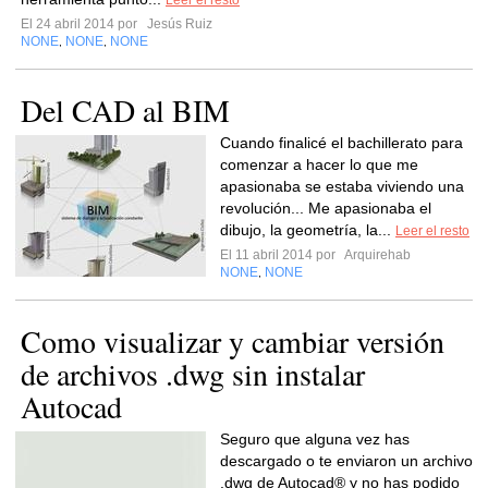
Leer el resto
El 24 abril 2014 por
Jesús Ruiz
NONE
NONE
NONE
,
,
Del CAD al BIM
Cuando finalicé el bachillerato para
comenzar a hacer lo que me
apasionaba se estaba viviendo una
revolución... Me apasionaba el
dibujo, la geometría, la...
Leer el resto
El 11 abril 2014 por
Arquirehab
NONE
NONE
,
Como visualizar y cambiar versión
de archivos .dwg sin instalar
Autocad
Seguro que alguna vez has
descargado o te enviaron un archivo
.dwg de Autocad® y no has podido