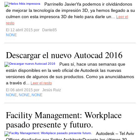
Parrinello JavierYa podemos ir olvidándonos
de mejorar la tecnología de impresión 3D, ya hemos llegado a su
culmen con esta impresora 3D de hielo para darle un...
Leer el
resto
El 12 abril 2015 por
Dante85
NONE
Descargar el nuevo Autocad 2016
Pues sí, hace unas semanas que
están disponibles en la web oficial de Autodesk las nuevas
versiones de algunos de sus productos. Como ya anunciábamos
a través d...
Leer el resto
El 06 abril 2015 por
Jesús Ruiz
NONE
NONE
NONE
,
,
Facility Management: Workplace
pasado presente y futuro.
Autodesk – Tel Aviv
Offices diseñadas por Setter ArchitectsDurante los últimos 30