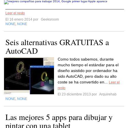
______________________________________________________
Leer el resto
El 16 enero 2014 por
Geeksroom
NONE
NONE
,
Seis alternativas GRATUITAS a
AutoCAD
Como todos sabemos, durante
mucho tiempo el estándar para el
diseño asistido por ordenador ha
sido AutoCAD, pero dado su alto
coste se ha convertido en...
Leer el
resto
El 23 diciembre 2013 por
Arquirehab
NONE
NONE
,
Las mejores 5 apps para dibujar y
pintar con una tablet