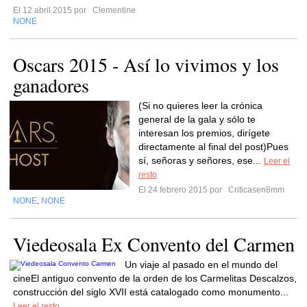
El 12 abril 2015 por
Clementine
NONE
Oscars 2015 - Así lo vivimos y los
ganadores
(Si no quieres leer la crónica
general de la gala y sólo te
interesan los premios, dirígete
directamente al final del post)Pues
sí, señoras y señores, ese...
Leer el
resto
El 24 febrero 2015 por
Criticasen8mm
NONE
NONE
,
Viedeosala Ex Convento del Carmen
Un viaje al pasado en el mundo del
cineEl antiguo convento de la orden de los Carmelitas Descalzos,
construcción del siglo XVII está catalogado como monumento...
Leer el resto