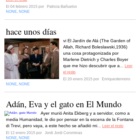
El 04 febrero 2015 por
Patricia Bañuelos
NONE
NONE
,
hace unos días
vi El Jardín de Alá (The Garden of
Allah, Richard Boleslawski,1936)
una cosa protagonizada por
Marlene Dietrich y Charles Boyer
que me hizo descubrir que a...
Leer
el resto
El 20 enero 2015 por
Enriquestenreiro
NONE
NONE
,
Adán, Eva y el gato en El Mundo
Ayer murió Anita Ekberg y a servidor, como a
media Humanidad, le dio por pensar en la escena de la Fontana
di Trevi, pero vaya, a este hecho se añadió mi...
Leer el resto
El 12 enero 2015 por
Jordi Jordi Corominas
NONE
NONE
,