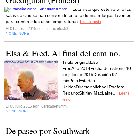
Guédiguian (Francia)
Está visto que este verano las
salas de cine se han convertido en uno de mis refugios favoritos
para combatir las altas temperaturas.
Leer el resto
El 01 agosto 2015 por
Juancarlos53
NONE
NONE
,
Elsa & Fred. Al final del camino.
Título original:Elsa
FredAño:2014Fecha de estreno:10
de julio de 2015Duración:97
minPaís:Estados
UnidosDirector:Michael Radford
Reparto:Shirley MacLaine,...
Leer el
resto
El 08 julio 2015 por
Criticasen8mm
NONE
NONE
,
De paseo por Southwark