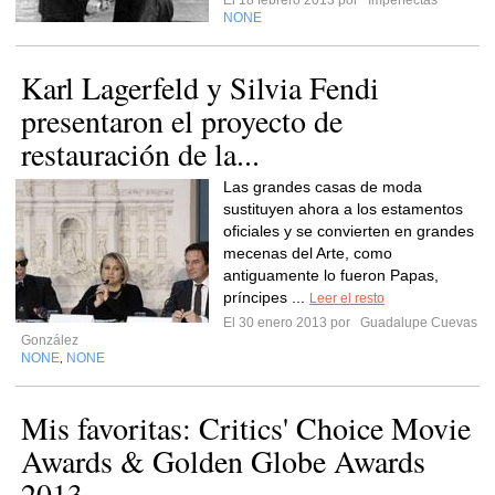
El 18 febrero 2013 por
Imperfectas
NONE
Karl Lagerfeld y Silvia Fendi
presentaron el proyecto de
restauración de la...
Las grandes casas de moda
sustituyen ahora a los estamentos
oficiales y se convierten en grandes
mecenas del Arte, como
antiguamente lo fueron Papas,
príncipes ...
Leer el resto
El 30 enero 2013 por
Guadalupe Cuevas
González
NONE
NONE
,
Mis favoritas: Critics' Choice Movie
Awards & Golden Globe Awards
2013