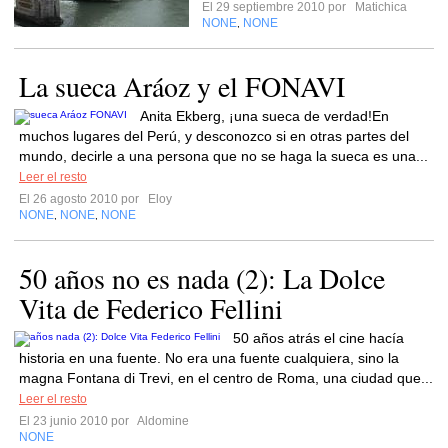
El 29 septiembre 2010 por
Matichica
NONE
NONE
,
La sueca Aráoz y el FONAVI
Anita Ekberg, ¡una sueca de verdad!En
muchos lugares del Perú, y desconozco si en otras partes del
mundo, decirle a una persona que no se haga la sueca es una...
Leer el resto
El 26 agosto 2010 por
Eloy
NONE
NONE
NONE
,
,
50 años no es nada (2): La Dolce
Vita de Federico Fellini
50 años atrás el cine hacía
historia en una fuente. No era una fuente cualquiera, sino la
magna Fontana di Trevi, en el centro de Roma, una ciudad que...
Leer el resto
El 23 junio 2010 por
Aldomine
NONE