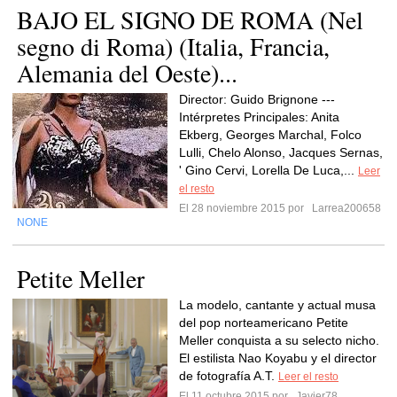
BAJO EL SIGNO DE ROMA (Nel
segno di Roma) (Italia, Francia,
Alemania del Oeste)...
Director: Guido Brignone ---
Intérpretes Principales: Anita
Ekberg, Georges Marchal, Folco
Lulli, Chelo Alonso, Jacques Sernas,
' Gino Cervi, Lorella De Luca,...
Leer
el resto
El 28 noviembre 2015 por
Larrea200658
NONE
Petite Meller
La modelo, cantante y actual musa
del pop norteamericano Petite
Meller conquista a su selecto nicho.
El estilista Nao Koyabu y el director
de fotografía A.T.
Leer el resto
El 11 octubre 2015 por
Javier78