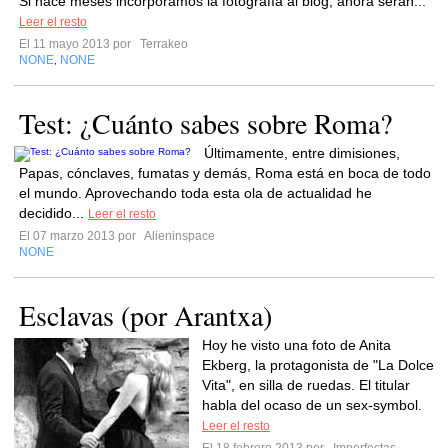
Si hace meses incorporamos la fotografía al blog, ahora serán...
Leer el resto
El 11 mayo 2013 por
Terrakeo
NONE
NONE
,
Test: ¿Cuánto sabes sobre Roma?
Últimamente, entre dimisiones,
Papas, cónclaves, fumatas y demás, Roma está en boca de todo
el mundo. Aprovechando toda esta ola de actualidad he
decidido...
Leer el resto
El 07 marzo 2013 por
Alieninspace
NONE
Esclavas (por Arantxa)
Hoy he visto una foto de Anita
Ekberg, la protagonista de "La Dolce
Vita", en silla de ruedas. El titular
habla del ocaso de un sex-symbol.
Leer el resto