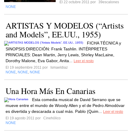
El 22 octubre 2011 por
39escalones
NONE
ARTISTAS Y MODELOS (“Artists
and Models”, EE.UU., 1955)
FICHA TÉCNICA y
SINOPSIS:DIRECCIÓN: Frank Tashlin. INTÉRPRETES
PRINCIALES: Dean Martin, Jerry Lewis, Shirley MacLaine,
Dorothy Malone, Eva Gabor, Anita...
Leer el resto
El 19 septiembre 2011 por
Ismaeldiaz
NONE
NONE
NONE
,
,
Una Hora Más En Canarias
Esta comedia musical de David Serrano que se
mueve entre el mundo de Woody Allen y el de Pedro Almodóvar
es divertida y descarada a cual más. Pablo (Quim...
Leer el resto
El 19 agosto 2011 por
Cinehólico
NONE