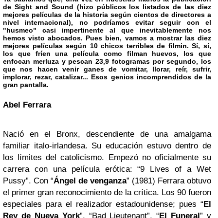
de
Sight and Sound
(hizo públicos los listados de las diez
mejores películas de la historia según cientos de directores a
nivel internacional), no podríamos evitar seguir con el
"husmeo" casi impertinente al que inevitablemente nos
hemos visto abocados. Pues bien, vamos a mostrar
las diez
mejores películas según 10 chicos terribles de filmin
. Sí, sí,
los que fríen una película como filman huevos, los que
enfocan merluza y pescan 23,9 fotogramas por segundo, los
que nos hacen venir ganes de vomitar, llorar, reír, sufrir,
implorar, rezar, catalizar... Esos genios incomprendidos de la
gran pantalla.
Abel Ferrara
Nació en el Bronx, descendiente de una amalgama
familiar italo-irlandesa. Su educación estuvo dentro de
los límites del catolicismo. Empezó no oficialmente su
carrera con una película erótica: “9 Lives of a Wet
Pussy”. Con “
Ángel de venganza
” (1981) Ferrara obtuvo
el primer gran reconocimiento de la crítica. Los 90 fueron
especiales para el realizador estadounidense; pues “
El
Rey de Nueva York
”, “Bad Lieutenant”, “
El Funeral
” y