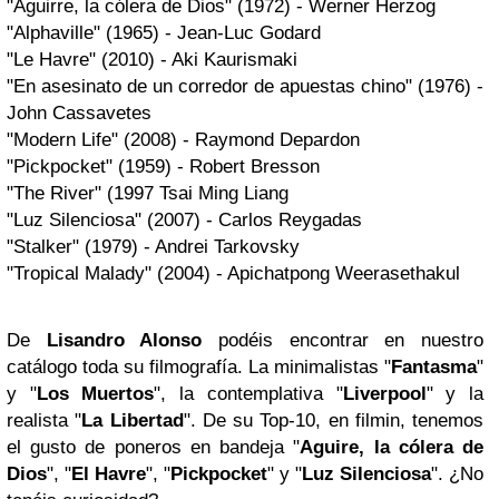
"Aguirre, la cólera de Dios" (1972) - Werner Herzog
"Alphaville" (1965) - Jean-Luc Godard
"Le Havre" (2010) - Aki Kaurismaki
"En asesinato de un corredor de apuestas chino" (1976) -
John Cassavetes
"Modern Life" (2008) - Raymond Depardon
"Pickpocket" (1959) - Robert Bresson
"The River" (1997 Tsai Ming Liang
"Luz Silenciosa" (2007) - Carlos Reygadas
"Stalker" (1979) - Andrei Tarkovsky
"Tropical Malady" (2004) - Apichatpong Weerasethakul
De
Lisandro Alonso
podéis encontrar en nuestro
catálogo toda su filmografía. La minimalistas "
Fantasma
"
y "
Los Muertos
", la contemplativa "
Liverpool
" y la
realista "
La Libertad
". De su Top-10, en filmin, tenemos
el gusto de poneros en bandeja "
Aguire, la cólera de
Dios
", "
El Havre
", "
Pickpocket
" y "
Luz Silenciosa
". ¿No