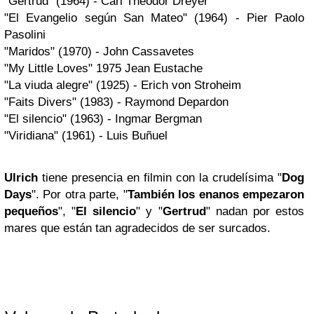
"Gertrud" (1964) - Carl Theodor Dreyer
"El Evangelio según San Mateo" (1964) - Pier Paolo
Pasolini
"Maridos" (1970) - John Cassavetes
"My Little Loves" 1975 Jean Eustache
"La viuda alegre" (1925) - Erich von Stroheim
"Faits Divers" (1983) - Raymond Depardon
"El silencio" (1963) - Ingmar Bergman
"Viridiana" (1961) - Luis Buñuel
Ulrich
tiene presencia en filmin con la crudelísima "
Dog
Days
". Por otra parte, "
También los enanos empezaron
pequeños
", "
El silencio
" y "
Gertrud
" nadan por estos
mares que están tan agradecidos de ser surcados.