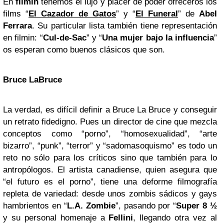
En
filmin
tenemos el lujo y placer de poder ofreceros los
films “
El Cazador de Gatos
” y “
El Funeral
” de
Abel
Ferrara
. Su particular lista también tiene representación
en filmin: “
Cul-de-Sac
” y “
Una mujer bajo la influencia
”
os esperan como buenos clásicos que son.
Bruce LaBruce
La verdad, es difícil definir a Bruce La Bruce y conseguir
un retrato fidedigno. Pues un director de cine que mezcla
conceptos como “porno”, “homosexualidad”, “arte
bizarro”, “punk”, “terror” y “sadomasoquismo” es todo un
reto no sólo para los críticos sino que también para lo
antropólogos. El artista canadiense, quien asegura que
“el futuro es el porno”, tiene una deforme filmografía
repleta de variedad: desde unos zombis sádicos y gays
hambrientos en “
L.A. Zombie
”, pasando por “
Super 8 ½
y su personal homenaje a
Fellini
, llegando otra vez al