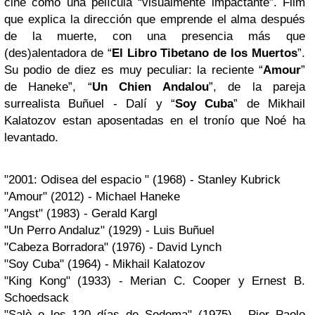
cine como una película “visualmente impactante”. Film
que explica la dirección que emprende el alma después
de la muerte, con una presencia más que
(des)alentadora de “
El Libro Tibetano de los Muertos
”.
Su podio de diez es muy peculiar: la reciente “
Amour
”
de Haneke”, “
Un Chien Andalou
”, de la pareja
surrealista Buñuel - Dalí y “
Soy Cuba
” de Mikhail
Kalatozov estan aposentadas en el tronío que Noé ha
levantado.
"2001: Odisea del espacio " (1968) - Stanley Kubrick
"Amour" (2012) - Michael Haneke
"Angst" (1983) - Gerald Kargl
"Un Perro Andaluz" (1929) - Luis Buñuel
"Cabeza Borradora" (1976) - David Lynch
"Soy Cuba" (1964) - Mikhail Kalatozov
"King Kong" (1933) - Merian C. Cooper y Ernest B.
Schoedsack
"Salò o los 120 días de Sodoma" (1975) - Pier Paolo