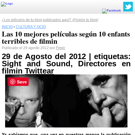
¿Los artículos de tu blog publicados aquí? ¡Propón tu blog!
INICIO
›
CULTURA Y OCIO
Las 10 mejores películas según 10 enfants
terribles de filmin
Publicado el 29 agosto 2012 por
Fimin
29 de Agosto del 2012 | etiquetas:
Sight and Sound, Directores en
filmin
Twittear
Save
Ya sabíamos que, una vez en nuestras manos la publicación