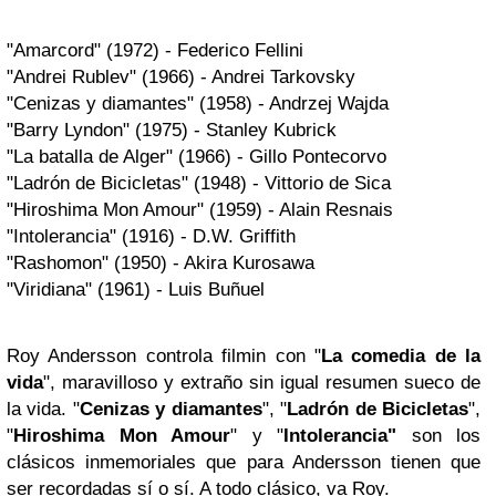
"Amarcord" (1972) - Federico Fellini
"Andrei Rublev" (1966) - Andrei Tarkovsky
"Cenizas y diamantes" (1958) - Andrzej Wajda
"Barry Lyndon" (1975) - Stanley Kubrick
"La batalla de Alger" (1966) - Gillo Pontecorvo
"Ladrón de Bicicletas" (1948) - Vittorio de Sica
"Hiroshima Mon Amour" (1959) - Alain Resnais
"Intolerancia" (1916) - D.W. Griffith
"Rashomon" (1950) - Akira Kurosawa
"Viridiana" (1961) - Luis Buñuel
Roy Andersson controla filmin con "
La comedia de la
vida
", maravilloso y extraño sin igual resumen sueco de
la vida. "
Cenizas y diamantes
", "
Ladrón de Bicicletas
",
"
Hiroshima Mon Amour
" y "
Intolerancia"
son los
clásicos inmemoriales que para Andersson tienen que
ser recordadas sí o sí. A todo clásico, va Roy.