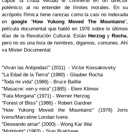
captar la cruda verdad le convierte en un director
polémico; al no entender de límites morales. En su
acrópolis fílmica tiene rarezas como la casi no indexada
en
google
"
How Yukong Moved The Mountains
",
película documental que habló en 1976 sobre lo últimos
días de la Revolución Cultural. Están
Herzog
y
Rocha
,
pero no es una lista de nombres, digamos, comunes. Ahí
va Mister Documental:
"Vivan las Antipodas!" (2011) - Victor Kossakovsky
"La Edad de la Tierra" (1980) - Glauber Rocha
"Toda mi vida" (1966) - Bruce Baillie
"Masacre: ven y mira" (1985) - Elem Klimov
"Fata Morgana" (1971) - Werner Herzog
"Forest of Bliss" (1986) - Robert Gardner
"How Yukong Moved the Mountains" (1976) Joris
Ivens/Marceline Loridan Ivens
"Deseando amar" (2000) - Wong Kar Wai
"Mothlight" (1963) - Stan Brakhage