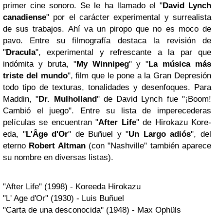
primer cine sonoro. Se le ha llamado el "
David Lynch
canadiense
" por el carácter experimental y surrealista
de sus trabajos. Ahí va un piropo que no es moco de
pavo. Entre su filmografía destaca la revisión de
"
Dracula
", experimental y refrescante a la par que
indómita y bruta, "
My Winnipeg
" y "
La música más
triste del mundo
", film que le pone a la Gran Depresión
todo tipo de texturas, tonalidades y desenfoques. Para
Maddin, "
Dr. Mulholland
" de David Lynch fue "¡Boom!
Cambió el juego". Entre su lista de imperecederas
películas se encuentran "
After Life
" de Hirokazu Kore-
eda, "
L'Âge d'Or
" de Buñuel y "
Un Largo adiós
", del
eterno
Robert Altman
(con "Nashville" también aparece
su nombre en diversas listas).
"After Life" (1998) - Koreeda Hirokazu
"L' Age d'Or" (1930) - Luis Buñuel
"Carta de una desconocida" (1948) - Max Ophüls