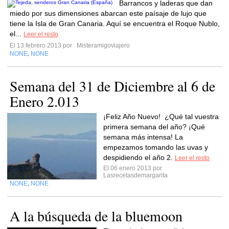
Barrancos y laderas que dan
miedo por sus dimensiones abarcan este paísaje de lujo que
tiene la Isla de Gran Canaria. Aquí se encuentra el Roque Nublo,
el...
Leer el resto
El 13 febrero 2013 por
Misteramigoviajero
NONE
NONE
,
Semana del 31 de Diciembre al 6 de
Enero 2.013
¡Feliz Año Nuevo! ¿Qué tal vuestra
primera semana del año? ¡Qué
semana más intensa! La
empezamos tomando las uvas y
despidiendo el año 2.
Leer el resto
El 06 enero 2013 por
Lasrecetasdemargarita
NONE
NONE
,
A la búsqueda de la bluemoon