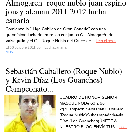
Almogaren- roque nublo juan espino
jonay aleman 2011 2012 lucha
canaria
Comienza la “ Liga Cabildo de Gran Canaria” con una
grandísima luchada entre los conjuntos C.L Almogarén de
Valsequillo y el C.L Roque Nublo del Cruce de...
Leer el resto
El 06 octubre 2011 por
Luchacanaria
NONE
Sebastián Caballero (Roque Nublo)
y Kevin Díaz (Los Guanches)
Campeonato...
CUADRO DE HONOR SENIOR
MASCULINODe 60 a 66
kg.:Campeón:Sebastián Caballero
(Roque Nublo)Subcampeón:Kevin
Díaz (Los Guanches)ÚNETE A
NUESTRO BLOG ENVÍA TUS...
Leer