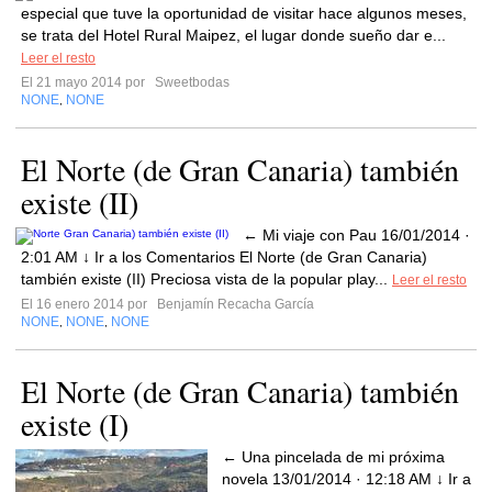
especial que tuve la oportunidad de visitar hace algunos meses,
se trata del Hotel Rural Maipez, el lugar donde sueño dar e...
Leer el resto
El 21 mayo 2014 por
Sweetbodas
NONE
NONE
,
El Norte (de Gran Canaria) también
existe (II)
← Mi viaje con Pau 16/01/2014 ·
2:01 AM ↓ Ir a los Comentarios El Norte (de Gran Canaria)
también existe (II) Preciosa vista de la popular play...
Leer el resto
El 16 enero 2014 por
Benjamín Recacha García
NONE
NONE
NONE
,
,
El Norte (de Gran Canaria) también
existe (I)
← Una pincelada de mi próxima
novela 13/01/2014 · 12:18 AM ↓ Ir a