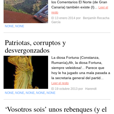
los Comentarios El Norte (de Gran
Canaria) también existe (I)...
Leer el
resto
El 13 enero 2014 por
Benjamín Recacha
García
NONE
NONE
,
Patriotas, corruptos y
desvergonzados
La diosa Fortuna (Constanza,
Rumanía)¡Ah, la diosa Fortuna,
siempre veleidosa!... Parece que
hoy le ha jugado una mala pasada a
la secretaria general del partid...
Leer el resto
El 19 octubre 2013 por
Harendt
NONE
NONE
NONE
NONE
NONE
,
,
,
,
‘Vosotros sois’ unos rebenques (y el