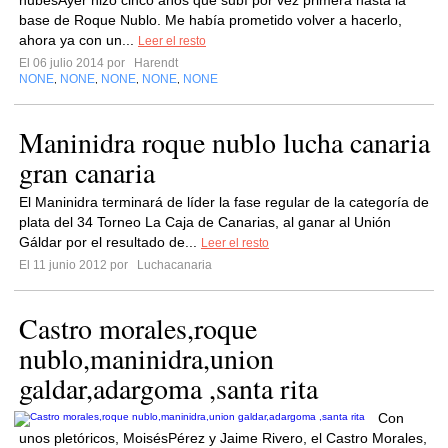
nubesAyer hizo cinco años que subí por vez primera hasta la
base de Roque Nublo. Me había prometido volver a hacerlo,
ahora ya con un...
Leer el resto
El 06 julio 2014 por
Harendt
NONE
NONE
NONE
NONE
NONE
,
,
,
,
Maninidra roque nublo lucha canaria
gran canaria
El Maninidra terminará de líder la fase regular de la categoría de
plata del 34 Torneo La Caja de Canarias, al ganar al Unión
Gáldar por el resultado de...
Leer el resto
El 11 junio 2012 por
Luchacanaria
Castro morales,roque
nublo,maninidra,union
galdar,adargoma ,santa rita
Con
unos pletóricos, MoisésPérez y Jaime Rivero, el Castro Morales,