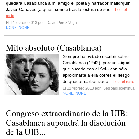
quedará Casablanca a mi amigo el poeta y narrador mallorquín
Javier Cánaves (a quien conocí tras la lectura de sus...
Leer el
resto
El 14 febrero 2013 por
David Pérez Vega
NONE
NONE
,
Mito absoluto (Casablanca)
Siempre he evitado escribir sobre
Casablanca (1942), porque --igual
que sucede con el Sol-- con sólo
aproximarte a ella corres el riesgo
de quedar carbonizado...
Leer el resto
El 12 febrero 2013 por
Sesiondiscontinua
NONE
NONE
,
Congreso extraordinario de la UIB:
Casablanca supondrá la disolución
de la UIB...