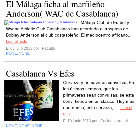
El Málaga ficha al marfileño
Anderson( WAC de Casablanca)
Málaga Club de Fútbol y
Wydad Athletic Club Casablanca han acordado el traspaso de
Bobley Anderson al club costasoleño. El mediocentro africano...
Leer el resto
El 05 julio 2013 por
Paquito
NONE
NONE
,
Casablanca Vs Efes
Cerveza y primaveras convulsas En
los últimos tiempos, que las
primaveras sean convulsas, se está
convirtiendo en un clásico. Hoy más
que nunca, esta cerveza, l...
Leer el
resto
El 10 junio 2013 por
Cocinamarroqui
NONE
NONE
NONE
,
,