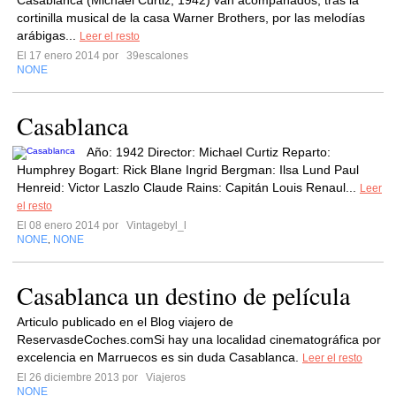
Casablanca (Michael Curtiz, 1942) van acompañados, tras la
cortinilla musical de la casa Warner Brothers, por las melodías
arábigas...
Leer el resto
El 17 enero 2014 por
39escalones
NONE
Casablanca
Año: 1942 Director: Michael Curtiz Reparto:
Humphrey Bogart: Rick Blane Ingrid Bergman: Ilsa Lund Paul
Henreid: Victor Laszlo Claude Rains: Capitán Louis Renaul...
Leer
el resto
El 08 enero 2014 por
Vintagebyl_l
NONE
NONE
,
Casablanca un destino de película
Arti­culo publicado en el Blog viajero de
ReservasdeCoches.comSi hay una localidad cinematográfica por
excelencia en Marruecos es sin duda Casablanca.
Leer el resto
El 26 diciembre 2013 por
Viajeros
NONE