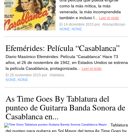
una película que pueda erigirse
como la más mítica, la más
venerada, la más incomprendida
también e incluso l...
Leer el resto
El 14 diciembre 2015 por
Ahoracriticoyo
NONE
NONE
,
Efemérides: Película “Casablanca”
Diario Masónico Efemérides: Película “Casablanca” Hace 73
años, el 26 de noviembre de 1942, en Estados Unidos se estrena
la película Casablanca, protagonizada...
Leer el resto
El 26 noviembre 2015 por
Habitalia
NONE
NONE
,
As Time Goes By Tablatura del
punteo de Guitarra Banda Sonora de
Casablanca en...
Tablatura
del punteo para guitarra en Sol Mayor del tema As Time Goes by