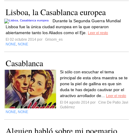
Lisboa, la Casablanca europea
Durante la Segunda Guerra Mundial
Lisboa fue la única ciudad europea en la que operaron
abiertamente tanto los Aliados como el Eje.
Leer el resto
El 02 octubre 2014 por
Grisom_es
NONE
NONE
,
Casablanca
Si sólo con escuchar el tema
principal de esta obra maestra se te
pone la piel de gallina es que sin
duda te has dejado cautivar por el
atractivo arrollador de...
Leer el resto
El 04 agosto 2014 por
Cine De Patio Javi
Gutiérrez
NONE
NONE
,
Alguien habló sobre mi poemario