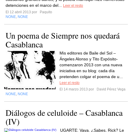
detenciones en el marco del...
Leer el resto
El 12 abril 2013 por
Paquito
NONE
NONE
,
Un poema de Siempre nos quedará
Casablanca
Mis editores de Baile del Sol –
Ángeles Alonso y Tito Expósito-
comenzaron 2013 con una nueva
iniciativa en su blog: cada día
pretenden colgar el poema de u...
Leer el resto
El 14 marzo 2013 por
David Pérez Vega
NONE
NONE
,
Diálogos de celuloide – Casablanca
(IV)
UGARTE: Vaya. ¿Sabes, Rick? Le