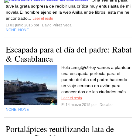
Si la semana pasa
tuve la grata sorpresa de recibir una crítica muy entusiasta de mi
novela El hombre ajeno en la web Anika entre libros, ésta me he
encontrado...
Leer el resto
El 03 junio 2015 por
David Pérez Vega
NONE
NONE
,
Escapada para el día del padre: Rabat
& Casablanca
Hola amig@s!Hoy vamos a plantear
una escapada perfecta para el
puente del día del padre haciendo
un viaje cercano en avión para
conocer dos de las ciudades más...
Leer el resto
El 14 marzo 2015 por
Decabo
NONE
NONE
,
Portalápices reutilizando lata de