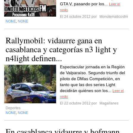
GTA V, pasando por los...
Leer el
resto
El 24 octubre 2012 por
Monotematicosfm
NONE
NONE
,
Rallymobil: vidaurre gana en
casablanca y categorías n3 light y
n4light definen...
Espectacular jornada en la Región
de Valparaíso. Segundo triunfo del
piloto de DMas Competición, en
tanto que las dos series Light
decidirán quiénes son los...
Leer el
resto
El 22 octubre 2012 por
Magallanes
Deportes
NONE
NONE
,
En casablanca vidaurre y hofmann