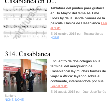
Casablanca en D...
Tablatura del punteo para guitarra
en Do Mayor del tema As Time
Goes by de la Banda Sonora de la
película Clásica de Casablanca
Leer
el resto
El 01 octubre 2015 por
Tocapartituras
NONE
314. Casablanca
Encuentro de dos colegas en la
terminal del aeropuerto de
CasablancaHay muchas formas de
viajar a África: leyendo sobre el
continente, interesándote por sus...
Leer el resto
El 01 agosto 2015 por
Juan José Tarrés
Sanjurjo
NONE
NONE
,