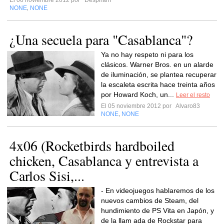
El 06 noviembre 2012 por
Despiram
NONE
NONE
,
¿Una secuela para "Casablanca"?
Ya no hay respeto ni para los
clásicos. Warner Bros. en un alarde
de iluminación, se plantea recuperar
la escaleta escrita hace treinta años
por Howard Koch, un...
Leer el resto
El 05 noviembre 2012 por
Alvaro83
NONE
NONE
,
4x06 (Rocketbirds hardboiled
chicken, Casablanca y entrevista a
Carlos Sisi,...
- En videojuegos hablaremos de los
nuevos cambios de Steam, del
hundimiento de PS Vita en Japón, y
de la llam ada de Rockstar para