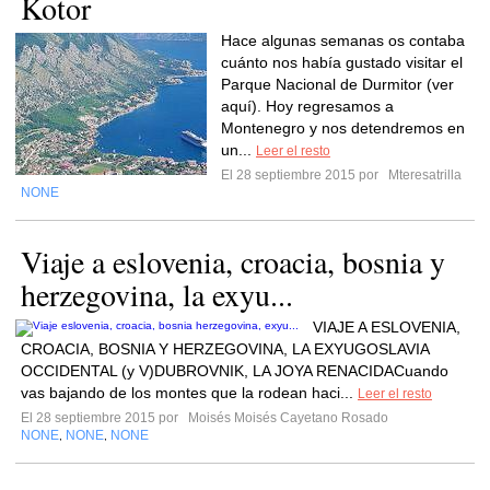
Kotor
Hace algunas semanas os contaba
cuánto nos había gustado visitar el
Parque Nacional de Durmitor (ver
aquí). Hoy regresamos a
Montenegro y nos detendremos en
un...
Leer el resto
El 28 septiembre 2015 por
Mteresatrilla
NONE
Viaje a eslovenia, croacia, bosnia y
herzegovina, la exyu...
VIAJE A ESLOVENIA,
CROACIA, BOSNIA Y HERZEGOVINA, LA EXYUGOSLAVIA
OCCIDENTAL (y V)DUBROVNIK, LA JOYA RENACIDACuando
vas bajando de los montes que la rodean haci...
Leer el resto
El 28 septiembre 2015 por
Moisés Moisés Cayetano Rosado
NONE
NONE
NONE
,
,