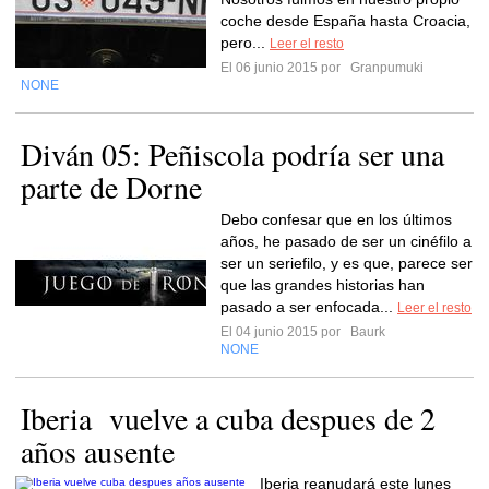
coche desde España hasta Croacia,
pero...
Leer el resto
El 06 junio 2015 por
Granpumuki
NONE
Diván 05: Peñiscola podría ser una
parte de Dorne
Debo confesar que en los últimos
años, he pasado de ser un cinéfilo a
ser un seriefilo, y es que, parece ser
que las grandes historias han
pasado a ser enfocada...
Leer el resto
El 04 junio 2015 por
Baurk
NONE
Iberia vuelve a cuba despues de 2
años ausente
Iberia reanudará este lunes