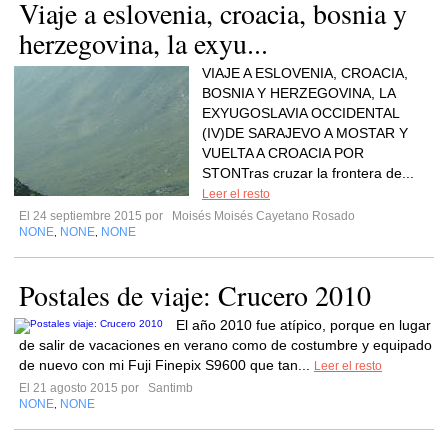
Viaje a eslovenia, croacia, bosnia y
herzegovina, la exyu...
VIAJE A ESLOVENIA, CROACIA,
BOSNIA Y HERZEGOVINA, LA
EXYUGOSLAVIA OCCIDENTAL
(IV)DE SARAJEVO A MOSTAR Y
VUELTA A CROACIA POR
STONTras cruzar la frontera de...
Leer el resto
El 24 septiembre 2015 por
Moisés Moisés Cayetano Rosado
NONE
NONE
NONE
,
,
Postales de viaje: Crucero 2010
El año 2010 fue atípico, porque en lugar
de salir de vacaciones en verano como de costumbre y equipado
de nuevo con mi Fuji Finepix S9600 que tan...
Leer el resto
El 21 agosto 2015 por
Santimb
NONE
NONE
,