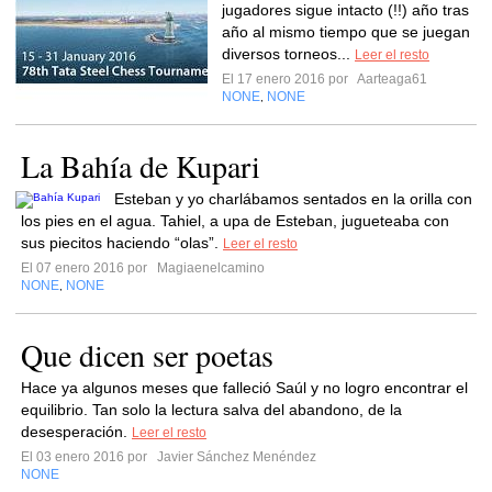
jugadores sigue intacto (!!) año tras
año al mismo tiempo que se juegan
diversos torneos...
Leer el resto
El 17 enero 2016 por
Aarteaga61
NONE
NONE
,
La Bahía de Kupari
Esteban y yo charlábamos sentados en la orilla con
los pies en el agua. Tahiel, a upa de Esteban, jugueteaba con
sus piecitos haciendo “olas”.
Leer el resto
El 07 enero 2016 por
Magiaenelcamino
NONE
NONE
,
Que dicen ser poetas
Hace ya algunos meses que falleció Saúl y no logro encontrar el
equilibrio. Tan solo la lectura salva del abandono, de la
desesperación.
Leer el resto
El 03 enero 2016 por
Javier Sánchez Menéndez
NONE