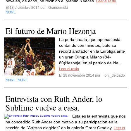
noveles, de echo, he recibido el premio 3 veces.
Leer el resto
El 18 diciembre 2014 por
Granpumuki
NONE
El futuro de Mario Hezonja
La perla croata, que apenas está
contando con minutos, bate su
récord anotador en la Euroliga ante
un gran Olimpia Milano (84-
80)Hezonja, en el partido de ida...
Leer el resto
El 28 noviembre 2014 por
Toni_delgado
NONE
NONE
,
Entrevista con Ruth Ander, lo
Sublime vuelve a casa.
Esta es la entrevista que nos
ha concedido Ruth Ander con motivo a su participación en la
sección de "Artistas elegidos" en la galería Grant Gradley.
Leer el