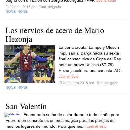
pugna con un balón con Sergio Rodríguez - AFP.
Leer el resto
El 02 abril 2015 por
Toni_delgado
NONE
NONE
,
Los nervios de acero de Mario
Hezonja
La perla croata, Lampe y Oleson
impulsan al Barça hacia su sexta
final consecutiva de Copa del Rey
ante un bravo Unicaja (87-79)
Hezonja celebra una canasta. AC...
Leer el resto
El 21 febrero 2015 por
Toni_delgado
NONE
NONE
,
San Valentín
Enamorado se ha de estar durante todo el año pero
Febrero en concreto es un mes mágico para las parejas de
muchos lugares del mundo. Para quienes...
Leer el resto