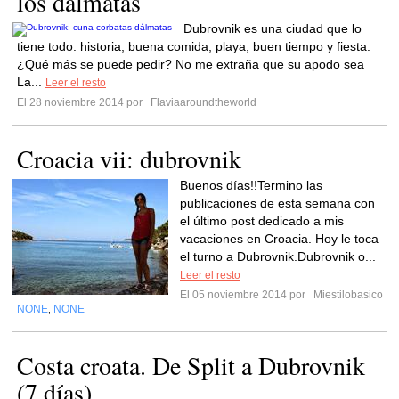
los dálmatas
Dubrovnik es una ciudad que lo
tiene todo: historia, buena comida, playa, buen tiempo y fiesta.
¿Qué más se puede pedir? No me extraña que su apodo sea
La...
Leer el resto
El 28 noviembre 2014 por
Flaviaaroundtheworld
Croacia vii: dubrovnik
Buenos días!!Termino las
publicaciones de esta semana con
el último post dedicado a mis
vacaciones en Croacia. Hoy le toca
el turno a Dubrovnik.Dubrovnik o...
Leer el resto
El 05 noviembre 2014 por
Miestilobasico
NONE
NONE
,
Costa croata. De Split a Dubrovnik
(7 días)