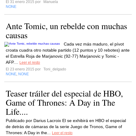
El 31 enero 2015 por
Manuela
NONE
Ante Tomic, un rebelde con muchas
causas
Cada vez más maduro, el pívot
croata cuadra otro notable partido (12 puntos y 10 rebotes) ante
el Estrella Roja de Marjanovic (92-77) Marjanovic y Tomic -
AFP....
Leer el resto
El 23 enero 2015 por
Toni_delgado
NONE
NONE
,
Teaser tráiler del especial de HBO,
Game of Thrones: A Day in The
Life....
Publicado por Darius Lacroix El se exhibirá en HBO el especial
de detrás de cámaras de la serie Juego de Tronos, Game of
Thrones: A Day in the...
Leer el resto