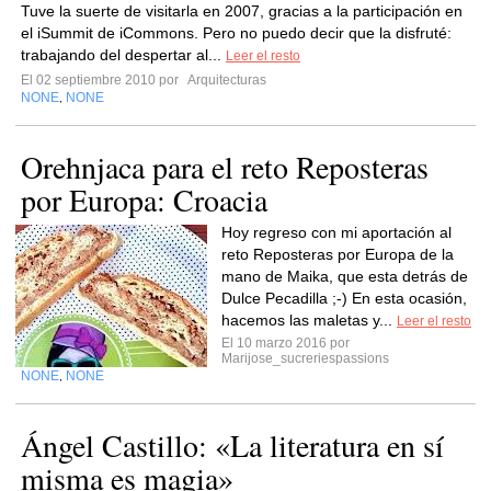
Tuve la suerte de visitarla en 2007, gracias a la participación en
el iSummit de iCommons. Pero no puedo decir que la disfruté:
trabajando del despertar al...
Leer el resto
El 02 septiembre 2010 por
Arquitecturas
NONE
NONE
,
Orehnjaca para el reto Reposteras
por Europa: Croacia
Hoy regreso con mi aportación al
reto Reposteras por Europa de la
mano de Maika, que esta detrás de
Dulce Pecadilla ;-) En esta ocasión,
hacemos las maletas y...
Leer el resto
El 10 marzo 2016 por
Marijose_sucreriespassions
NONE
NONE
,
Ángel Castillo: «La literatura en sí
misma es magia»