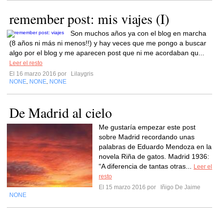
remember post: mis viajes (I)
Son muchos años ya con el blog en marcha
(8 años ni más ni menos!!) y hay veces que me pongo a buscar
algo por el blog y me aparecen post que ni me acordaban qu...
Leer el resto
El 16 marzo 2016 por
Lilaygris
NONE
NONE
NONE
,
,
De Madrid al cielo
Me gustaría empezar este post
sobre Madrid recordando unas
palabras de Eduardo Mendoza en la
novela Riña de gatos. Madrid 1936:
“A diferencia de tantas otras...
Leer el
resto
El 15 marzo 2016 por
Iñigo De Jaime
NONE