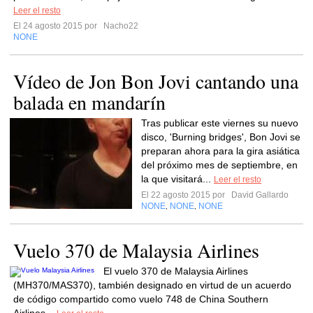
Leer el resto
El 24 agosto 2015 por
Nacho22
NONE
Vídeo de Jon Bon Jovi cantando una
balada en mandarín
Tras publicar este viernes su nuevo
disco, 'Burning bridges', Bon Jovi se
preparan ahora para la gira asiática
del próximo mes de septiembre, en
la que visitará...
Leer el resto
El 22 agosto 2015 por
David Gallardo
NONE
NONE
NONE
,
,
Vuelo 370 de Malaysia Airlines
El vuelo 370 de Malaysia Airlines
(MH370/MAS370), también designado en virtud de un acuerdo
de código compartido como vuelo 748 de China Southern