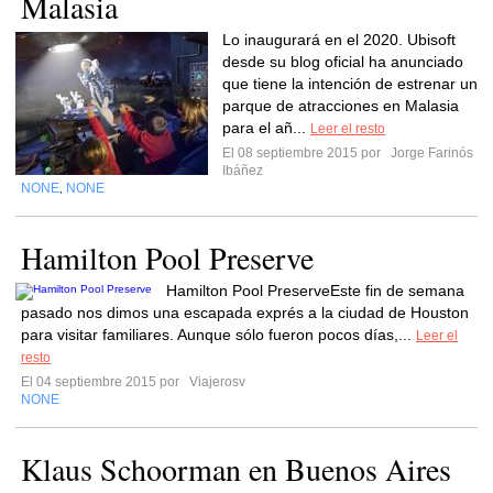
Malasia
Lo inaugurará en el 2020. Ubisoft
desde su blog oficial ha anunciado
que tiene la intención de estrenar un
parque de atracciones en Malasia
para el añ...
Leer el resto
El 08 septiembre 2015 por
Jorge Farinós
Ibáñez
NONE
NONE
,
Hamilton Pool Preserve
Hamilton Pool PreserveEste fin de semana
pasado nos dimos una escapada exprés a la ciudad de Houston
para visitar familiares. Aunque sólo fueron pocos días,...
Leer el
resto
El 04 septiembre 2015 por
Viajerosv
NONE
Klaus Schoorman en Buenos Aires