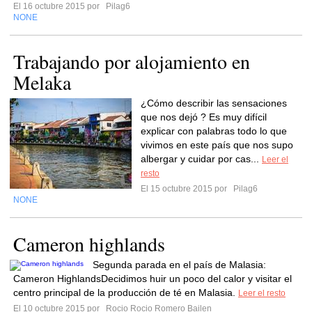
El 16 octubre 2015 por
Pilag6
NONE
Trabajando por alojamiento en
Melaka
¿Cómo describir las sensaciones
que nos dejó ? Es muy difícil
explicar con palabras todo lo que
vivimos en este país que nos supo
albergar y cuidar por cas...
Leer el
resto
El 15 octubre 2015 por
Pilag6
NONE
Cameron highlands
Segunda parada en el país de Malasia:
Cameron HighlandsDecidimos huir un poco del calor y visitar el
centro principal de la producción de té en Malasia.
Leer el resto
El 10 octubre 2015 por
Rocio Rocio Romero Bailen