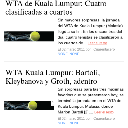
WTA de Kuala Lumpur: Cuatro
clasificadas a cuartos
Sin mayores sorpresas, la jornada
del WTA de Kuala Lumpur (Malasia)
llegó a su fin. En los encuentros del
día, cuatro tenistas se clasificaron a
los cuartos de...
Leer el resto
El 02 marzo 2011 por
Cuarentacero
NONE
NONE
,
WTA Kuala Lumpur: Bartoli,
Kleybanova y Groth, adentro
Sin sorpresas para las tres máximas
favoritas que se presentaron hoy, se
terminó la jornada en en el WTA de
Kuala Lumpur, Malasia, donde
Marion Bartoli [2],...
Leer el resto
El 02 marzo 2011 por
Cuarentacero
NONE
NONE
,