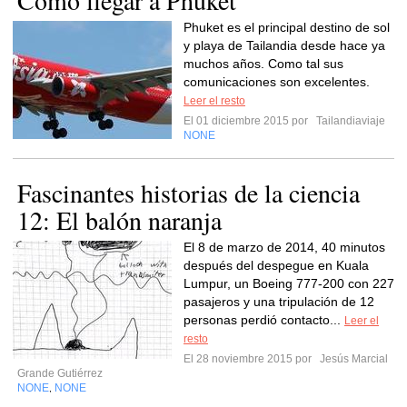
Cómo llegar a Phuket
Phuket es el principal destino de sol
y playa de Tailandia desde hace ya
muchos años. Como tal sus
comunicaciones son excelentes.
Leer el resto
El 01 diciembre 2015 por
Tailandiaviaje
NONE
Fascinantes historias de la ciencia
12: El balón naranja
El 8 de marzo de 2014, 40 minutos
después del despegue en Kuala
Lumpur, un Boeing 777-200 con 227
pasajeros y una tripulación de 12
personas perdió contacto...
Leer el
resto
El 28 noviembre 2015 por
Jesús Marcial
Grande Gutiérrez
NONE
NONE
,