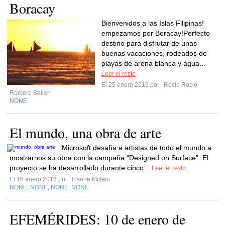
Boracay
Bienvenidos a las Islas Filipinas!
empezamos por Boracay!Perfecto
destino para disfrutar de unas
buenas vacaciones, rodeados de
playas de arena blanca y agua...
Leer el resto
El 25 enero 2016 por
Rocio Rocio
Romero Bailen
NONE
El mundo, una obra de arte
Microsoft desafía a artistas de todo el mundo a
mostrarnos su obra con la campaña “Designed on Surface”. El
proyecto se ha desarrollado durante cinco...
Leer el resto
El 15 enero 2016 por
Insane Mclero
NONE
NONE
NONE
NONE
,
,
,
EFEMÉRIDES: 10 de enero de