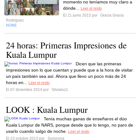
momento no teníamos muy claro a
dónde...
Leer el resto
El 21 junio 2015 por
Gracia Gracia
Rodriguez
NONE
24 horas: Primeras Impresiones de
Kuala Lumpur
Dicen que las primeras
impresiones son lo que cuentan y puede que a la hora de visitar
un país también sea así. Ahora que llevo un poco más de 24
horas en...
Leer el resto
El 07 diciembre 2014 por
Silvialuz1
LOOK : Kuala Lumpur
Tenía muchas ganas de enseñaros el dúo
Kuala Lumpur de NARS, porque desde que lo tengo, no paro de
usarlo cuando salgo de noche.
Leer el resto
El 23 octubre 2013 por
Sonorona