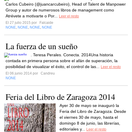
Carlos Cubeiro (@juancarcubeiro), Head of Talent de Manpower
Group y autor de numerosos libros de management como
Atrévete a motivarte o Por...
Leer el resto
El 27 julio 2015 por
Falcaide
NONE
NONE
NONE
NONE
,
,
,
La fuerza de un sueño
. Teresa Perales. Conecta. 2014Una historia
contada en primera persona sobre el afán de superación, la
posibilidad de visualizar el éxito, el control de las...
Leer el resto
El 06 junio 2014 por
Candreu
NONE
Feria del Libro de Zaragoza 2014
Ayer 30 de mayo se inauguró la
Feria del Libro de Zaragoza. Desde
el viernes 30 de mayo, hasta el
domingo 8 de junio, las librerías,
editoriales y...
Leer el resto