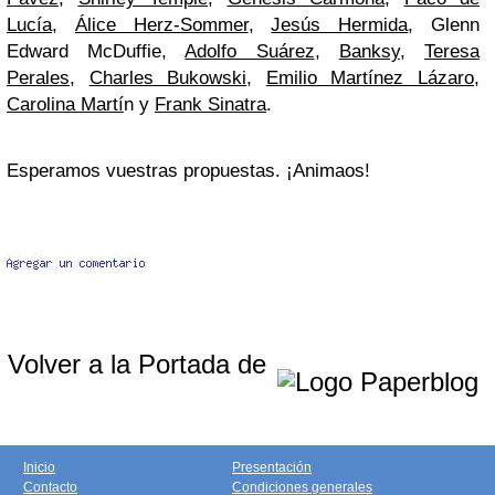
Lucía
,
Álice Herz-Sommer
,
Jesús Hermida
, Glenn
Edward McDuffie,
Adolfo Suárez
,
Banksy
,
Teresa
Perales
,
Charles Bukowski
,
Emilio Martínez Lázaro
,
Carolina Martí
n y
Frank Sinatra
.
Esperamos vuestras propuestas. ¡Animaos!
Volver a la Portada de
Inicio
Presentación
Contacto
Condiciones generales