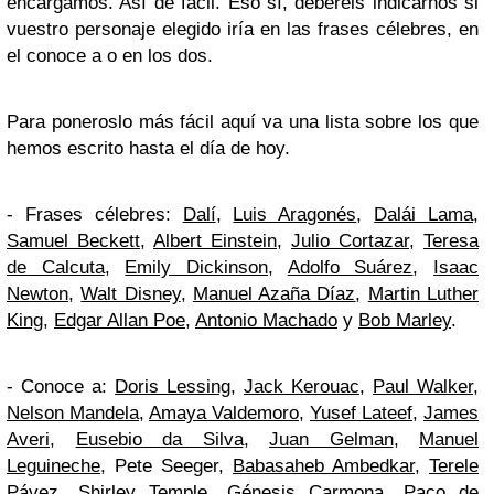
encargamos. Así de fácil. Eso sí, deberéis indicarnos si
vuestro personaje elegido iría en las frases célebres, en
el conoce a o en los dos.
Para poneroslo más fácil aquí va una lista sobre los que
hemos escrito hasta el día de hoy.
- Frases célebres:
Dalí
,
Luis Aragonés
,
Dalái Lama
,
Samuel Beckett
,
Albert Einstein
,
Julio Cortazar
,
Teresa
de Calcuta
,
Emily Dickinson
,
Adolfo Suárez
,
Isaac
Newton
,
Walt Disney
,
Manuel Azaña Díaz
,
Martin Luther
King
,
Edgar Allan Poe
,
Antonio Machado
y
Bob Marley
.
- Conoce a:
Doris Lessing
,
Jack Kerouac
,
Paul Walker
,
Nelson Mandela
,
Amaya Valdemoro
,
Yusef Lateef
,
James
Averi
,
Eusebio da Silva
,
Juan Gelman
,
Manuel
Leguineche
, Pete Seeger,
Babasaheb Ambedkar
,
Terele
Pávez
,
Shirley Temple
,
Génesis Carmona
,
Paco de