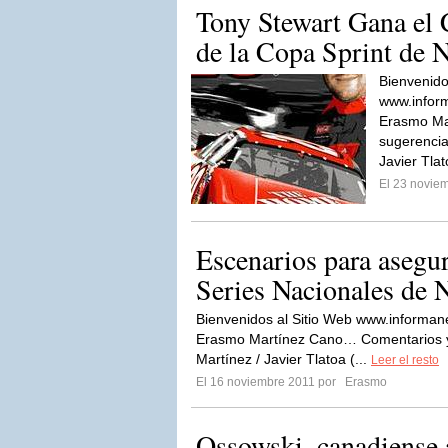
Tony Stewart Gana el
de la Copa Sprint d
Bienvenido
www.inform
Erasmo Ma
sugerencia
Javier Tlat
El 23 novie
Escenarios para asegura
Series Nacionales de
Bienvenidos al Sitio Web www.informan
Erasmo Martínez Cano… Comentarios y 
Martínez / Javier Tlatoa (...
Leer el resto
El 16 noviembre 2011 por
Erasmo
Ossowski, canadiense 