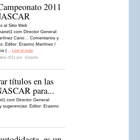
 Campeonato 2011
e NASCAR
s al Sitio Web
anet1.com Director General:
rtínez Cano… Comentarios y
s: Editor: Erasmo Martínez /
oa (...
Leer el resto
mbre 2011 por
Erasmo
r títulos en las
 NASCAR para...
et1.com Director General:
sugerencias: Editor: Erasmo
autodidacta, es un