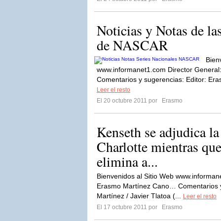
Noticias y Notas de la
de NASCAR
Bien
www.informanet1.com Director Genera
Comentarios y sugerencias: Editor: Eras
Leer el resto
El 20 octubre 2011 por
Erasmo
Kenseth se adjudica la
Charlotte mientras qu
elimina a...
Bienvenidos al Sitio Web www.informan
Erasmo Martínez Cano… Comentarios y 
Martínez / Javier Tlatoa (...
Leer el resto
El 17 octubre 2011 por
Erasmo