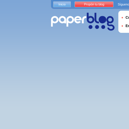
Inicio
Propón tu blog
Sígueno
Cu
E