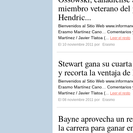
miembro veterano del 
Hendric...
Bienvenidos al Sitio Web www.informan
Erasmo Martínez Cano… Comentarios y 
Martínez / Javier Tlatoa (...
Leer el resto
El 10 noviembre 2011 por
Erasmo
Stewart gana su cuarta
y recorta la ventaja d
Bienvenidos al Sitio Web www.informan
Erasmo Martínez Cano… Comentarios y 
Martínez / Javier Tlatoa (...
Leer el resto
El 08 noviembre 2011 por
Erasmo
Bayne aprovecha un rei
la carrera para ganar 