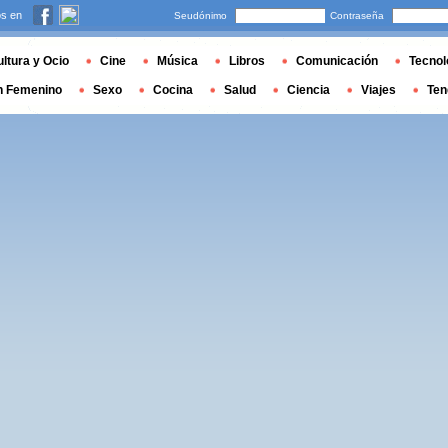
s en
Seudónimo
Contraseña
ltura y Ocio
Cine
Música
Libros
Comunicación
Tecnol
n Femenino
Sexo
Cocina
Salud
Ciencia
Viajes
Ten