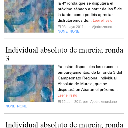
la 4º ronda que se disputara el
próximo sábado a partir de las 5 de
la tarde, como podéis apreciar
disfrutaremos de...
Leer el resto
El 03 mayo 2011 por
Ajedrezmurciano
NONE
NONE
,
Individual absoluto de murcia; ronda
3
Ya están disponibles los cruces o
emparejamientos, de la ronda 3 del
Campeonato Regional Individual
Absoluto de Murcia, que se
disputará en Abaran el próximo...
Leer el resto
El 12 abril 2011 por
Ajedrezmurciano
NONE
NONE
,
Individual absoluto de murcia; ronda