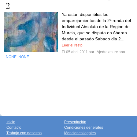
2
Ya estan disponibles los
emparejamientos de la 2ª ronda del
Individual Absoluto de la Region de
Murcia, que se disputa en Abaran
desde el pasado Sabado dia 2...
Leer el resto
El 05 abril 2011 por
Ajedrezmurciano
NONE
NONE
,
Inicio
Presentación
Contacto
Condiciones generales
Trabaja con nosotros
Menciones legales