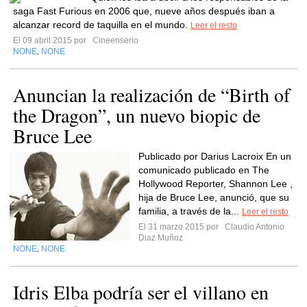
saga Fast Furious en 2006 que, nueve años después iban a
alcanzar record de taquilla en el mundo.
Leer el resto
El 09 abril 2015 por
Cineenserio
NONE
NONE
,
Anuncian la realización de “Birth of
the Dragon”, un nuevo biopic de
Bruce Lee
Publicado por Darius Lacroix En un
comunicado publicado en The
Hollywood Reporter, Shannon Lee ,
hija de Bruce Lee, anunció, que su
familia, a través de la...
Leer el resto
El 31 marzo 2015 por
Claudio Antonio
Diaz Muñoz
NONE
NONE
,
Idris Elba podría ser el villano en