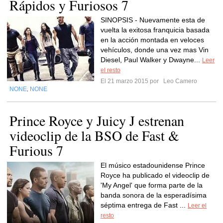
Rápidos y Furiosos 7
SINOPSIS - Nuevamente esta de
vuelta la exitosa franquicia basada
en la acción montada en veloces
vehículos, donde una vez mas Vin
Diesel, Paul Walker y Dwayne...
Leer
el resto
El 21 marzo 2015 por
Leo Camero
NONE
NONE
,
Prince Royce y Juicy J estrenan
videoclip de la BSO de Fast &
Furious 7
El músico estadounidense Prince
Royce ha publicado el videoclip de
'My Angel' que forma parte de la
banda sonora de la esperadísima
séptima entrega de Fast ...
Leer el
resto