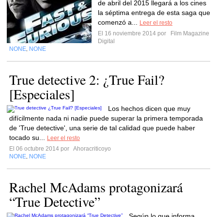
de abril del 2015 llegará a los cines
la séptima entrega de esta saga que
comenzó a...
Leer el resto
El 16 noviembre 2014 por
Film Magazine
Digital
NONE
NONE
,
True detective 2: ¿True Fail?
[Especiales]
Los hechos dicen que muy
difícilmente nada ni nadie puede superar la primera temporada
de 'True detective', una serie de tal calidad que puede haber
tocado su...
Leer el resto
El 06 octubre 2014 por
Ahoracriticoyo
NONE
NONE
,
Rachel McAdams protagonizará
“True Detective”
Según lo que informa