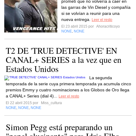
prometí que no volvería a caer en
las garras de Vin Diesel y compañía
si se volvían a reunir para una
nueva entrega.
Leer el resto
El 23 abril 2015 por
Ahoracriticoyo
NONE
NONE
,
T2 DE 'TRUE DETECTIVE' EN
CANAL+ SERIES a la vez que en
Estados Unidos
La segunda
temporada de la serie cuya primera temporada ya acumula cinco
premios Emmy y cuatro nominaciones a los Globos de Oro llega
a CANAL+ Series (dial 4)...
Leer el resto
El 22 abril 2015 por
Miss_cultura
NONE
NONE
NONE
,
,
Simon Pegg está preparando un