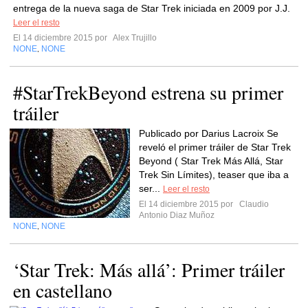
entrega de la nueva saga de Star Trek iniciada en 2009 por J.J.
Leer el resto
El 14 diciembre 2015 por
Alex Trujillo
NONE
NONE
,
#StarTrekBeyond estrena su primer
tráiler
Publicado por Darius Lacroix Se
reveló el primer tráiler de Star Trek
Beyond ( Star Trek Más Allá, Star
Trek Sin Límites), teaser que iba a
ser...
Leer el resto
El 14 diciembre 2015 por
Claudio
Antonio Diaz Muñoz
NONE
NONE
,
‘Star Trek: Más allá’: Primer tráiler
en castellano