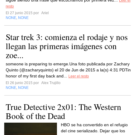
sigue siendo una frase que escuchamos por primera vez...
Leer el
resto
El 27 junio 2015 por
Ariel
NONE
NONE
,
Star trek 3: comienza el rodaje y nos
llegan las primeras imágenes con
zoe...
someone is preparing to emerge.Una foto publicada por Zachary
Quinto (@zacharyquinto) el 20 de Jun de 2015 a la(s) 4:31 PDTin
honor of my first day back and...
Leer el resto
El 26 junio 2015 por
Alex Trujillo
NONE
NONE
,
True Detective 2x01: The Western
Book of the Dead
HBO se ha convertido en el refugio
del cine serializado. Dejar que los