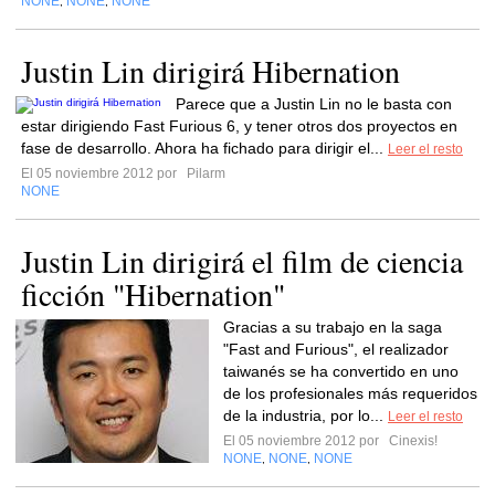
NONE
NONE
NONE
,
,
Justin Lin dirigirá Hibernation
Parece que a Justin Lin no le basta con
estar dirigiendo Fast Furious 6, y tener otros dos proyectos en
fase de desarrollo. Ahora ha fichado para dirigir el...
Leer el resto
El 05 noviembre 2012 por
Pilarm
NONE
Justin Lin dirigirá el film de ciencia
ficción "Hibernation"
Gracias a su trabajo en la saga
"Fast and Furious", el realizador
taiwanés se ha convertido en uno
de los profesionales más requeridos
de la industria, por lo...
Leer el resto
El 05 noviembre 2012 por
Cinexis!
NONE
NONE
NONE
,
,