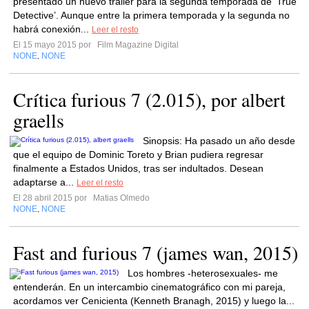
presentado un nuevo tráiler para la segunda temporada de ‘True
Detective’. Aunque entre la primera temporada y la segunda no
habrá conexión...
Leer el resto
El 15 mayo 2015 por
Film Magazine Digital
NONE
NONE
,
Crítica furious 7 (2.015), por albert
graells
Sinopsis: Ha pasado un año desde
que el equipo de Dominic Toreto y Brian pudiera regresar
finalmente a Estados Unidos, tras ser indultados. Desean
adaptarse a...
Leer el resto
El 28 abril 2015 por
Matias Olmedo
NONE
NONE
,
Fast and furious 7 (james wan, 2015)
Los hombres -heterosexuales- me
entenderán. En un intercambio cinematográfico con mi pareja,
acordamos ver Cenicienta (Kenneth Branagh, 2015) y luego la...