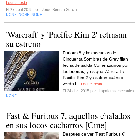
Leer el resto
El 27 abril 2015 por
Jorge Bertran Garcia
NONE
NONE
NONE
,
,
'Warcraft' y 'Pacific Rim 2' retrasan
su estreno
Furious 8 y las secuelas de
Cincuenta Sombras de Grey fijan
fecha de salida Comenzamos por
las buenas, y es que Warcraft y
Pacific Rim 2 ya saben cuándo
verán l...
Leer el resto
El 24 abril 2015 por
Lapalomitamecanica
NONE
Fast & Furious 7, aquellos chalados
en sus locos cacharros [Cine]
Después de ver 'Fast Furious 6'