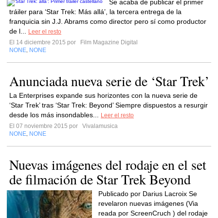
Se acaba de publicar el primer
tráiler para ‘Star Trek: Más allá’, la tercera entrega de la
franquicia sin J.J. Abrams como director pero sí como productor
de l...
Leer el resto
El 14 diciembre 2015 por
Film Magazine Digital
NONE
NONE
,
Anunciada nueva serie de ‘Star Trek’
La Enterprises expande sus horizontes con la nueva serie de
‘Star Trek’ tras ‘Star Trek: Beyond’ Siempre dispuestos a resurgir
desde los más insondables...
Leer el resto
El 07 noviembre 2015 por
Vivalamusica
NONE
NONE
,
Nuevas imágenes del rodaje en el set
de filmación de Star Trek Beyond
Publicado por Darius Lacroix Se
revelaron nuevas imágenes (Via
reada por ScreenCruch ) del rodaje