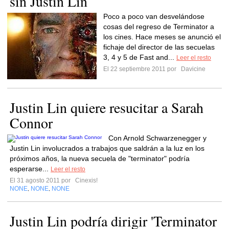
sin Justin Lin
Poco a poco van desvelándose
cosas del regreso de Terminator a
los cines. Hace meses se anunció el
fichaje del director de las secuelas
3, 4 y 5 de Fast and...
Leer el resto
El 22 septiembre 2011 por
Davicine
Justin Lin quiere resucitar a Sarah
Connor
Con Arnold Schwarzenegger y
Justin Lin involucrados a trabajos que saldrán a la luz en los
próximos años, la nueva secuela de "terminator" podría
esperarse...
Leer el resto
El 31 agosto 2011 por
Cinexis!
NONE
NONE
NONE
,
,
Justin Lin podría dirigir 'Terminator