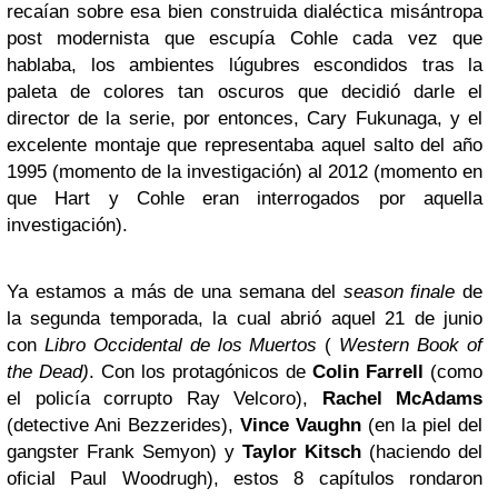
recaían sobre esa bien construida dialéctica misántropa
post modernista que escupía Cohle cada vez que
hablaba, los ambientes lúgubres escondidos tras la
paleta de colores tan oscuros que decidió darle el
director de la serie, por entonces, Cary Fukunaga, y el
excelente montaje que representaba aquel salto del año
1995 (momento de la investigación) al 2012 (momento en
que Hart y Cohle eran interrogados por aquella
investigación).
Ya estamos a más de una semana del
season finale
de
la segunda temporada, la cual abrió aquel 21 de junio
con
Libro Occidental de los Muertos
(
Western Book of
the Dead)
. Con los protagónicos de
Colin Farrell
(como
el policía corrupto Ray Velcoro),
Rachel McAdams
(detective Ani Bezzerides),
Vince Vaughn
(en la piel del
gangster Frank Semyon) y
Taylor Kitsch
(haciendo del
oficial Paul Woodrugh), estos 8 capítulos rondaron