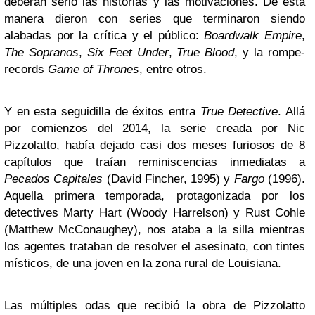
deberan serlo las historias y las motivaciones. De esta
manera dieron con series que terminaron siendo
alabadas por la crítica y el público:
Boardwalk Empire
,
The Sopranos
,
Six Feet Under
,
True Blood
, y la rompe-
records
Game of Thrones
, entre otros.
Y en esta seguidilla de éxitos entra
True Detective
. Allá
por comienzos del 2014, la serie creada por Nic
Pizzolatto, había dejado casi dos meses furiosos de 8
capítulos que traían reminiscencias inmediatas a
Pecados Capitales
(David Fincher, 1995) y
Fargo
(1996).
Aquella primera temporada, protagonizada por los
detectives Marty Hart (Woody Harrelson) y Rust Cohle
(Matthew McConaughey), nos ataba a la silla mientras
los agentes trataban de resolver el asesinato, con tintes
místicos, de una joven en la zona rural de Louisiana.
Las múltiples odas que recibió la obra de Pizzolatto