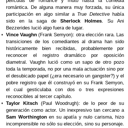
películas de romance y mutó hasta la comedia
romántica. De alguna manera muy forzada, su única
participación en algo similar a
True Detective
había
sido en la saga de
Sherlock Holmes
. Su Ani
Bezzerides lució algo fuera de lugar.
Vince Vaughn
(Frank Semyon): otra elección rara. Las
transiciones de los comediantes al drama han sido
históricamente bien recibidas, probablemente por
reconocer el registro dramático por oposición
diametral. Vaughn lució como un sapo de otro pozo
toda la temporada, no por una mala actuación sino por
el desubicado papel (¿era necesario un gangster?) y el
pobre registro que él construyó en su Frank Semyon,
el cual gesticulaba con dos o tres expresiones
reconocibles al tercer capítulo.
Taylor Kitsch
(Paul Woodrugh): de lo peor de su
generación como actor. Un inexpresivo tan cercano a
Sam Worthington
en su apatía y nulo carisma, hizo
incomprensible no sólo su elección, sino su personaje.