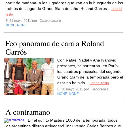
partir de mañana- a los jugadores que irán en la búsqueda de los
trofeos del segundo Grand Slam del año: Roland Garros...
Leer el
resto
El 21 mayo 2011 por
Cuarentacero
NONE
NONE
,
Feo panorama de cara a Roland
Garrós
Con Rafael Nadal y Ana Ivanovic
presentes, se sortearon -en París-
los cuadros principales del segundo
Grand Slam de la temporada pero el
azar no ha sido...
Leer el resto
El 20 mayo 2011 por
Seoprensa
NONE
NONE
,
A contramano
En el quinto Masters 1000 de la temporada, todos
los argentinos dijeron arrivederci, incluyendo Carlos Berlocq que