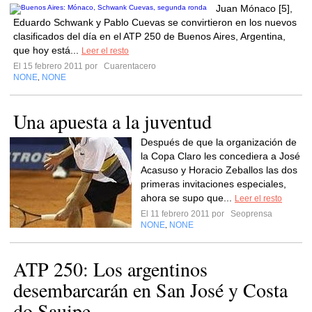
Juan Mónaco [5],
Eduardo Schwank y Pablo Cuevas se convirtieron en los nuevos
clasificados del día en el ATP 250 de Buenos Aires, Argentina,
que hoy está...
Leer el resto
El 15 febrero 2011 por
Cuarentacero
NONE
NONE
,
Una apuesta a la juventud
Después de que la organización de
la Copa Claro les concediera a José
Acasuso y Horacio Zeballos las dos
primeras invitaciones especiales,
ahora se supo que...
Leer el resto
El 11 febrero 2011 por
Seoprensa
NONE
NONE
,
ATP 250: Los argentinos
desembarcarán en San José y Costa
do Sauipe