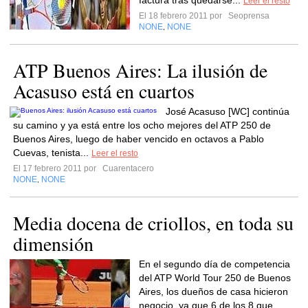
factura tras quedarse...
Leer el resto
El 18 febrero 2011 por
Seoprensa
NONE
NONE
,
ATP Buenos Aires: La ilusión de
Acasuso está en cuartos
José Acasuso [WC] continúa
su camino y ya está entre los ocho mejores del ATP 250 de
Buenos Aires, luego de haber vencido en octavos a Pablo
Cuevas, tenista...
Leer el resto
El 17 febrero 2011 por
Cuarentacero
NONE
NONE
,
Media docena de criollos, en toda su
dimensión
En el segundo día de competencia
del ATP World Tour 250 de Buenos
Aires, los dueños de casa hicieron
negocio, ya que 6 de los 8 que