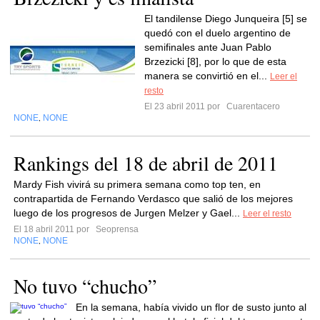
El tandilense Diego Junqueira [5] se
quedó con el duelo argentino de
semifinales ante Juan Pablo
Brzezicki [8], por lo que de esta
manera se convirtió en el...
Leer el
resto
El 23 abril 2011 por
Cuarentacero
NONE
NONE
,
Rankings del 18 de abril de 2011
Mardy Fish vivirá su primera semana como top ten, en
contrapartida de Fernando Verdasco que salió de los mejores
luego de los progresos de Jurgen Melzer y Gael...
Leer el resto
El 18 abril 2011 por
Seoprensa
NONE
NONE
,
No tuvo “chucho”
En la semana, había vivido un flor de susto junto al