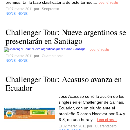
premios. En la fase clasificatoria de este torneo,...
Leer el resto
El 07 marzo 2011 por
Seoprensa
NONE
NONE
,
Challenger Tour: Nueve argentinos se
presentarán en Santiago
Leer el resto
El 07 marzo 2011 por
Cuarentacero
NONE
NONE
,
Challenger Tour: Acasuso avanza en
Ecuador
José Acasuso cerró la acción de los
singles en el Challenger de Salinas,
Ecuador, con un triunfo ante el
brasileño Ricardo Hocevar por 6-4 y
6-3, en una hora y...
Leer el resto
El 02 marzo 2011 por
Cuarentacero