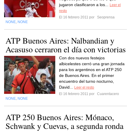
jugaron clasificaron a los...
Leer el
resto
El 16 febrero 2011 por
Seoprensa
NONE
NONE
,
ATP Buenos Aires: Nalbandian y
Acasuso cerraron el día con victorias
Con dos nuevos festejos
albicelestes cerró una gran jornada
para los argentinos en el ATP 250
de Buenos Aires. En el primer
encuentro del turno nocturno,
David...
Leer el resto
El 16 febrero 2011 por
Cuarentacero
NONE
NONE
,
ATP 250 Buenos Aires: Mónaco,
Schwank y Cuevas, a segunda ronda