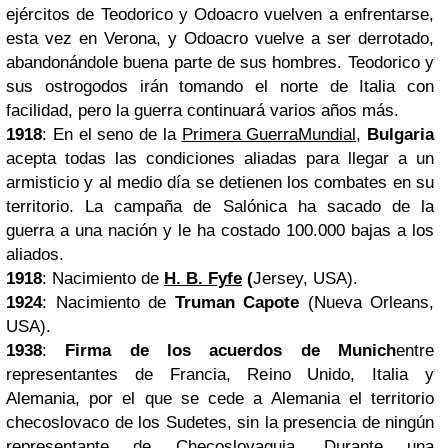
ejércitos de Teodorico y Odoacro vuelven a enfrentarse,
esta vez en Verona, y Odoacro vuelve a ser derrotado,
abandonándole buena parte de sus hombres. Teodorico y
sus ostrogodos irán tomando el norte de Italia con
facilidad, pero la guerra continuará varios años más.
1918
: En el seno de la
Primera GuerraMundial
,
Bulgaria
acepta todas las condiciones aliadas para llegar a un
armisticio y al medio día se detienen los combates en su
territorio. La campaña de Salónica ha sacado de la
guerra a una nación y le ha costado 100.000 bajas a los
aliados.
1918
: Nacimiento de
H. B. Fyfe
(
Jersey, USA).
1924
: Nacimiento de
Truman Capote
(Nueva Orleans,
USA).
1938
:
Firma de los acuerdos de Munich
entre
representantes de Francia, Reino Unido, Italia y
Alemania, por el que se cede a Alemania el territorio
checoslovaco de los Sudetes, sin la presencia de ningún
representante de Checoslovaquia. Durante una