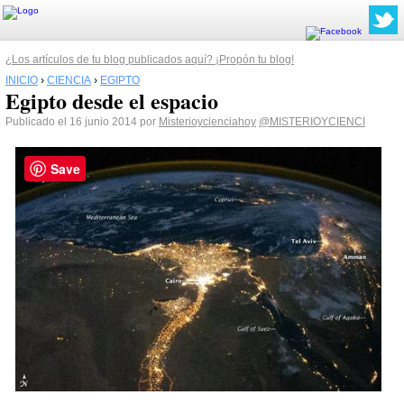
¿Los artículos de tu blog publicados aquí? ¡Propón tu blog!
INICIO
›
CIENCIA
›
EGIPTO
Egipto desde el espacio
Publicado el 16 junio 2014 por
Misterioycienciahoy
@MISTERIOYCIENCI
Save