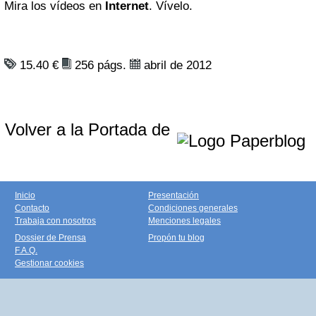
Mira los vídeos en
Internet
. Vívelo.
15.40 €
256 págs.
abril de 2012
Volver a la Portada de
Inicio
Presentación
Contacto
Condiciones generales
Trabaja con nosotros
Menciones legales
Dossier de Prensa
Propón tu blog
F.A.Q.
Gestionar cookies