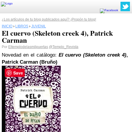
¿Los artículos de tu blog publicados aquí? ¡Propón tu blog!
INICIO
›
LIBROS
›
JUVENIL
El cuervo (Skeleton creek 4), Patrick
Carman
Por
Eltemplodelasmilpuertas
@Templo_Revista
Novedad en el catálogo:
El cuervo (Skeleton creek 4)
,
Patrick Carman (Bruño)
Save