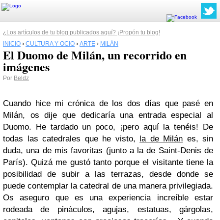
¿Los artículos de tu blog publicados aquí? ¡Propón tu blog!
INICIO
›
CULTURA Y OCIO
›
ARTE
›
MILÁN
El Duomo de Milán, un recorrido en
imágenes
Por
Beldz
Cuando hice mi crónica de los dos días que pasé en
Milán, os dije que dedicaría una entrada especial al
Duomo. He tardado un poco, ¡pero aquí la tenéis! De
todas las catedrales que he visto,
la de Milán
es, sin
duda, una de mis favoritas (junto a la de Saint-Denis de
París). Quizá me gustó tanto porque el visitante tiene la
posibilidad de subir a las terrazas, desde donde se
puede contemplar la catedral de una manera privilegiada.
Os aseguro que es una experiencia increíble estar
rodeada de pináculos, agujas, estatuas, gárgolas,