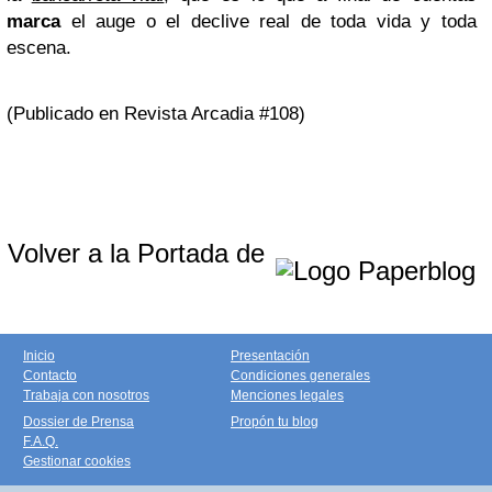
marca
el auge o el declive real de toda vida y toda
escena.
(Publicado en Revista Arcadia #108)
Volver a la Portada de
Inicio
Presentación
Contacto
Condiciones generales
Trabaja con nosotros
Menciones legales
Dossier de Prensa
Propón tu blog
F.A.Q.
Gestionar cookies