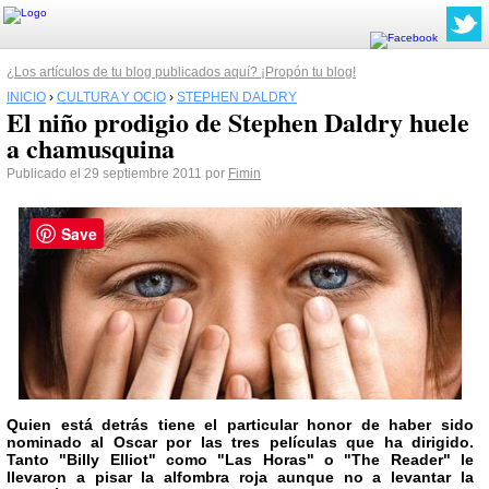
¿Los artículos de tu blog publicados aquí? ¡Propón tu blog!
INICIO
›
CULTURA Y OCIO
›
STEPHEN DALDRY
El niño prodigio de Stephen Daldry huele
a chamusquina
Publicado el 29 septiembre 2011 por
Fimin
Save
Quien está detrás tiene el particular honor de haber sido
nominado al Oscar por las tres películas que ha dirigido.
Tanto "Billy Elliot" como "Las Horas" o "The Reader" le
llevaron a pisar la alfombra roja aunque no a levantar la