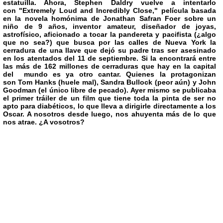
estatuílla. Ahora,
Stephen Daldry
vuelve a intentarlo
con
"Extremely Loud and Incredibly Close,"
película basada
en la novela homónima de
Jonathan Safran Foer
sobre un
niño de 9 años, inventor amateur, diseñador de joyas,
astrofísico, aficionado a tocar la pandereta y pacifista (¿algo
que no sea?) que busca por las calles de
Nueva York
la
cerradura de una llave que dejó su padre tras ser asesinado
en los atentados del 11 de septiembre. Si la encontrará entre
las más de 162 millones de cerraduras que hay en la capital
del mundo es ya otro cantar. Quienes la protagonizan
son
Tom Hanks
(huele mal),
Sandra Bullock
(peor aún) y
John
Goodman
(el único libre de pecado). Ayer mismo se publicaba
el
primer tráiler
de un film que tiene toda la pinta de ser no
apto para diabéticos, lo que lleva a dirigirle directamente a los
Oscar. A nosotros desde luego, nos ahuyenta más de lo que
nos atrae. ¿A vosotros?