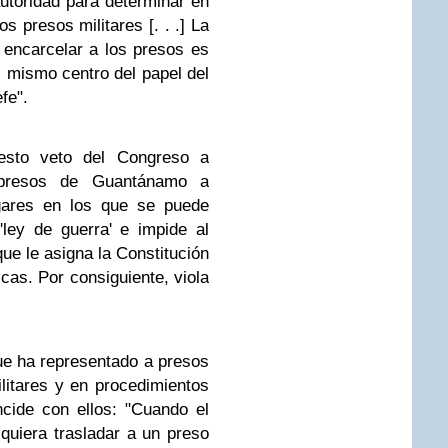
autoridad para determinar en
s presos militares [. . .] La
 encarcelar a los presos es
l mismo centro del papel del
fe".
esto veto del Congreso a
 presos de Guantánamo a
ugares en los que se puede
'ley de guerra' e impide al
que le asigna la Constitución
icas. Por consiguiente, viola
que ha representado a presos
itares y en procedimientos
ncide con ellos: "Cuando el
uiera trasladar a un preso