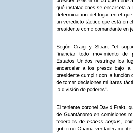
presidente es el único que tiene 
qué instalaciones se encarcela a lo
determinación del lugar en el que
un veredicto táctico que está en e
presidente como comandante en je
Según Craig y Sloan, "el supu
financiar todo movimiento de
Estados Unidos restringe los l
encarcelar a los presos bajo la 
presidente cumplir con la función 
de tomar decisiones militares táct
la división de poderes".
El teniente coronel David Frakt, 
de Guantánamo en comisiones mil
federales de
habeas corpus
, coi
gobierno Obama verdaderamente q