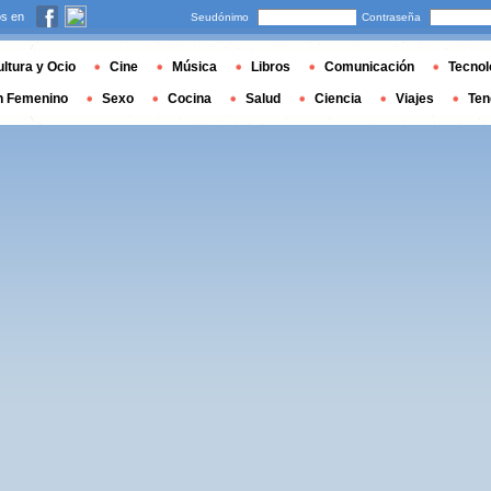
s en
Seudónimo
Contraseña
ltura y Ocio
Cine
Música
Libros
Comunicación
Tecnol
n Femenino
Sexo
Cocina
Salud
Ciencia
Viajes
Ten