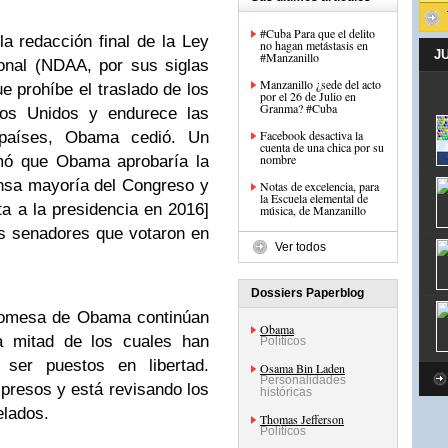
#Cuba Para que el delito
 redacción final de la Ley
no hagan metástasis en
J
#Manzanillo
onal (NDAA, por sus siglas
Manzanillo ¿sede del acto
ue prohíbe el traslado de los
por el 26 de Julio en
Granma? #Cuba
os Unidos y endurece las
Facebook desactiva la
 países, Obama cedió. Un
cuenta de una chica por su
nombre
rmó que Obama aprobaría la
ensa mayoría del Congreso y
Notas de excelencia, para
la Escuela elemental de
a a la presidencia en 2016]
música, de Manzanillo
es senadores que votaron en
Ver todos
Dossiers Paperblog
promesa de Obama continúan
Obama
 mitad de los cuales han
Políticos
 ser puestos en libertad.
Osama Bin Laden
Personalidades
presos y está revisando los
históricas
elados.
Thomas Jefferson
Políticos