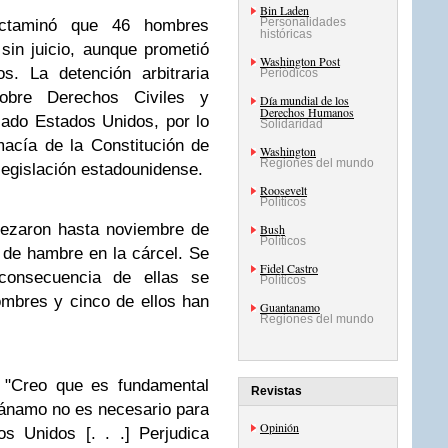
Bin Laden
Personalidades
ctaminó que 46 hombres
históricas
 sin juicio, aunque prometió
Washington Post
s. La detención arbitraria
Periódicos
sobre Derechos Civiles y
Día mundial de los
Derechos Humanos
icado Estados Unidos, por lo
Solidaridad
acía de la Constitución de
Washington
Regiones del mundo
legislación estadounidense.
Roosevelt
Políticos
pezaron hasta noviembre de
Bush
Políticos
 de hambre en la cárcel. Se
Fidel Castro
 consecuencia de ellas se
Políticos
hombres y cinco de ellos han
Guantanamo
Regiones del mundo
 "Creo que es fundamental
Revistas
ánamo no es necesario para
Opinión
s Unidos [. . .] Perjudica