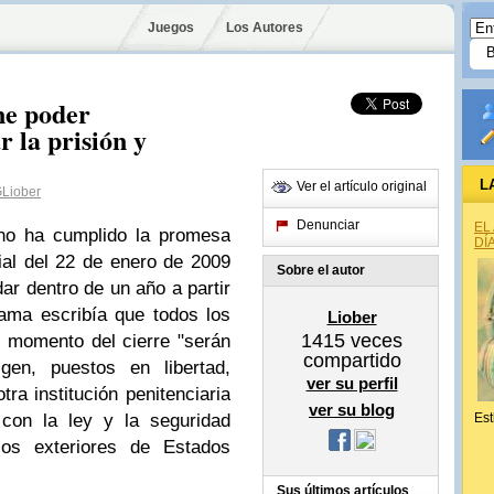
Juegos
Los Autores
ne poder
r la prisión y
L
Ver el artículo original
Liober
Denunciar
EL
no ha cumplido la promesa
DÍ
ial del 22 de enero de 2009
Sobre el autor
r dentro de un año a partir
ama escribía que todos los
Liober
1415
veces
l momento del cierre "serán
compartido
gen, puestos en libertad,
ver su perfil
tra institución penitenciaria
ver su blog
con la ley y la seguridad
Est
icos exteriores de Estados
Sus últimos artículos