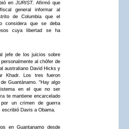
ibió en
JURIST
. Afirmó que
scal general informar al
strito de Columbia que el
no considera que se deba
esos cuya libertad se ha
l jefe de los juicios sobre
personalmente al chófer de
 australiano David Hicks y
r Khadr. Los tres fueron
s de Guantánamo. "Hay algo
sistema en el que no ser
ra te mantiene encarcelado
 por un crimen de guerra
", escribió Davis a Obama.
dos en Guantanamo desde