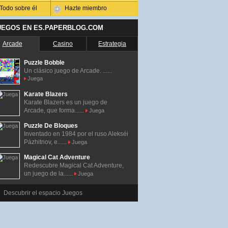
Todo sobre él
Hazte miembro
UEGOS EN ES.PAPERBLOG.COM
Arcade
Casino
Estrategia
Puzzle Bobble
Un clásico juego de Arcade. ......
Juega
Karate Blazers
Karate Blazers es un juego de
Arcade, que forma......
Juega
Puzzle De Bloques
Inventado en 1984 por el ruso Alekséi
Pázhitnov, e......
Juega
Magical Cat Adventure
Redescubre Magical Cat Adventure,
un juego de la......
Juega
Descubrir el espacio Juegos