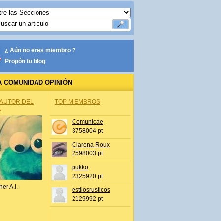
¿ Aún no eres miembro ?
Propón tu blog
A COMUNIDAD OPINIÓN
 AUTOR DEL
TOP MIEMBROS
A
Comunicae
3758004 pt
Clarena Roux
2598003 pt
pukko
2325920 pt
her A.l.
estilosrusticos
2129992 pt