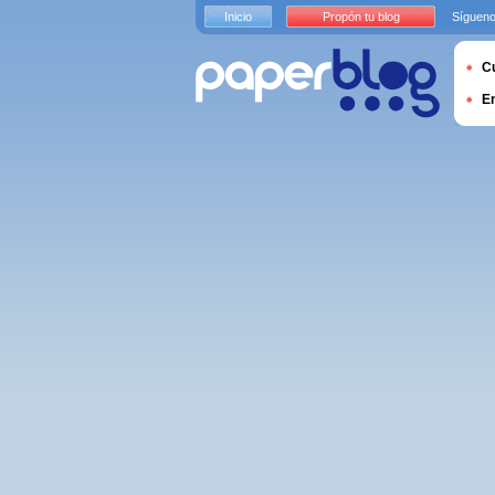
Inicio
Propón tu blog
Sígueno
Cu
E