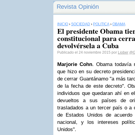
Revista Opinión
INICIO
›
SOCIEDAD
›
POLÍTICA
›
OBAMA
El presidente Obama tie
constitucional para cerra
devolvérsela a Cuba
Publicado el 24 noviembre 2015 por
Liober
@G
Marjorie Cohn
. Obama todavía 
que hizo en su decreto presidenc
de cerrar Guantánamo "a más tarda
de la fecha de este decreto". Ob
individuos que quedaran ahí en e
devueltos a sus países de ori
trasladados a un tercer país o a o
de Estados Unidos de acuerdo 
nacional, y los intereses polít
Unidos".