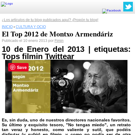
¿Los artículos de tu blog publicados aquí? ¡Propón tu blog!
INICIO
›
CULTURA Y OCIO
El Top 2012 de Montxo Armendáriz
Publicado el 10 enero 2013 por
Fimin
10 de Enero del 2013 | etiquetas:
Tops filmin
Twittear
Save
Es, sin duda, uno de nuestros directores nacionales favoritos.
Su último y exquisito tesoro,
"No tengas miedo"
, un retrato
tan veraz y honesto, como valiente y sutil, que podéis
disfrutar (y sufrir) en filmin. y como no podía ser de otra