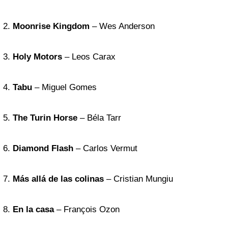
2.
Moonrise Kingdom
– Wes Anderson
3.
Holy Motors
– Leos Carax
4.
Tabu
– Miguel Gomes
5.
The Turin Horse
– Béla Tarr
6.
Diamond Flash
– Carlos Vermut
7.
Más allá de las colinas
– Cristian Mungiu
8.
En la casa
– François Ozon