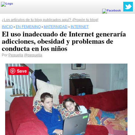
¿Los artículos de tu blog publicados aquí? ¡Propón tu blog!
INICIO
›
EN FEMENINO
›
MATERNIDAD
›
INTERNET
El uso inadecuado de Internet generaría
adicciones, obesidad y problemas de
conducta en los niños
Por
Pequelia
@pequelia
Save