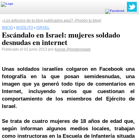
¿Los artículos de tu blog publicados aquí? ¡Propón tu blog!
INICIO
›
INSÓLITO
›
ISRAEL
Escándalo en Israel: mujeres soldado
desnudas en internet
Publicado el 02 junio 2013 por
Keirak
@misterioweb
Unas soldados israelíes colgaron en
Facebook
una
fotografía en la que posan semidesnudas, una
imagen que ya generó todo tipo de comentarios en
Internet, incluyendo varios que cuestionan el
comportamiento de los miembros del Ejército de
Israel
.
Se trata de cuatro mujeres de 18 años de edad que,
según informan algunos medios locales, trabajan
como instructoras en la Escuela de Infantería situada