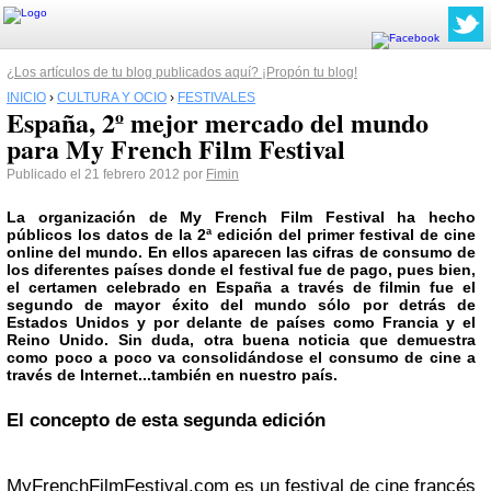
¿Los artículos de tu blog publicados aquí? ¡Propón tu blog!
INICIO
›
CULTURA Y OCIO
›
FESTIVALES
España, 2º mejor mercado del mundo
para My French Film Festival
Publicado el 21 febrero 2012 por
Fimin
La organización de
My French Film Festival
ha hecho
públicos los datos de la 2ª edición del primer festival de cine
online del mundo. En ellos aparecen las cifras de consumo de
los diferentes países donde el festival fue de pago, pues bien,
el certamen celebrado en España a través de
filmin
fue el
segundo de mayor éxito del mundo
sólo por detrás de
Estados Unidos y por delante de países como Francia y el
Reino Unido. Sin duda, otra buena noticia que demuestra
como poco a poco va consolidándose el consumo de cine a
través de Internet...también en nuestro país.
El concepto de esta segunda edición
MyFrenchFilmFestival.com es un festival de cine francés