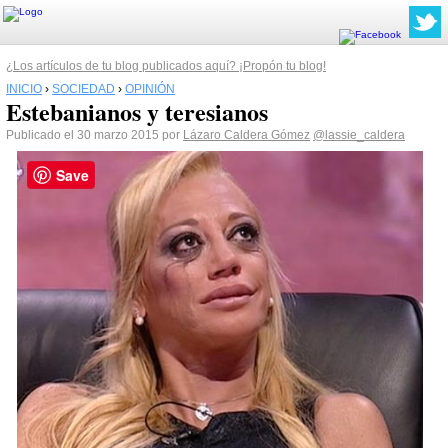
¿Los artículos de tu blog publicados aquí? ¡Propón tu blog!
INICIO
›
SOCIEDAD
›
OPINIÓN
Estebanianos y teresianos
Publicado el 30 marzo 2015 por
Lázaro Caldera Gómez
@lassie_caldera
Save