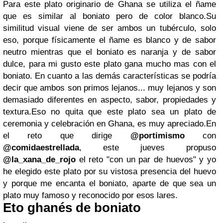
Para este plato originario de Ghana se utiliza el ñame
que es similar al boniato pero de color blanco.Su
similitud visual viene de ser ambos un tubérculo, solo
eso, porque físicamente el ñame es blanco y de sabor
neutro mientras que el boniato es naranja y de sabor
dulce, para mi gusto este plato gana mucho mas con el
boniato. En cuanto a las demás características se podría
decir que ambos son primos lejanos... muy lejanos y son
demasiado diferentes en aspecto, sabor, propiedades y
textura.Eso no quita que este plato sea un plato de
ceremonia y celebración en Ghana, es muy apreciado.En
el reto que dirige
@portimismo
con
@comidaestrellada
, este jueves propuso
@la_xana_de_rojo
el reto "con un par de huevos" y yo
he elegido este plato por su vistosa presencia del huevo
y porque me encanta el boniato, aparte de que sea un
plato muy famoso y reconocido por esos lares.
Eto ghanés de boniato