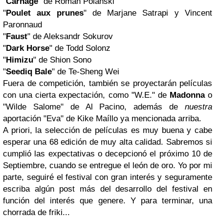
"
Carnage
" de Roman Polanski
"
Poulet aux prunes
" de Marjane Satrapi y Vincent
Paronnaud
"
Faust
" de Aleksandr Sokurov
"
Dark Horse
" de Todd Solonz
"
Himizu
" de Shion Sono
"
Seediq Bale
" de Te-Sheng Wei
Fuera de competición, también se proyectarán películas
con una cierta expectación, como "W.E." de
Madonna
o
"Wilde Salome" de Al Pacino, además de
nuestra
aportación "Eva" de Kike Maíllo ya mencionada arriba.
A priori, la selección de películas es muy buena y cabe
esperar una 68 edición de muy alta calidad. Sabremos si
cumplió las expectativas o decepcionó el próximo 10 de
Septiembre, cuando se entregue el león de oro. Yo por mi
parte, seguiré el festival con gran interés y seguramente
escriba algún post más del desarrollo del festival en
función del interés que genere. Y para terminar, una
chorrada de friki...