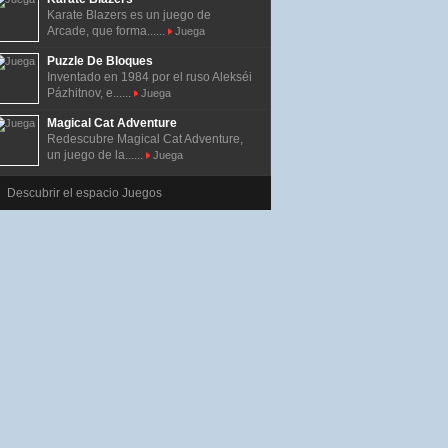
Karate Blazers es un juego de
Arcade, que forma......
Juega
Puzzle De Bloques
Inventado en 1984 por el ruso Alekséi
Pázhitnov, e......
Juega
Magical Cat Adventure
Redescubre Magical Cat Adventure,
un juego de la......
Juega
Descubrir el espacio Juegos