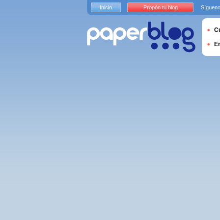
Inicio
Propón tu blog
Sígueno
Cu
E