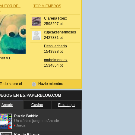
 AUTOR DEL
TOP MIEMBROS
A
Clarena Roux
2598297 pt
cupcakeshermosos
2427331 pt
Deshilachado
1543938 pt
her A.l.
mabelmendez
1534854 pt
Todo sobre él
Hazte miembro
UEGOS EN ES.PAPERBLOG.COM
Arcade
Casino
Estrategia
Puzzle Bobble
Un clásico juego de Arcade. ......
Juega
Karate Blazers