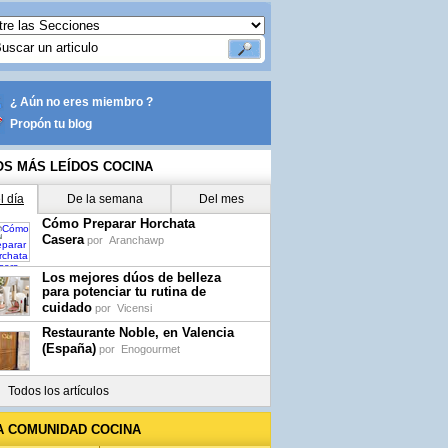
¿ Aún no eres miembro ?
Propón tu blog
OS MÁS LEÍDOS COCINA
l día
De la semana
Del mes
Cómo Preparar Horchata
Casera
por
Aranchawp
Los mejores dúos de belleza
para potenciar tu rutina de
cuidado
por
Vicensi
Restaurante Noble, en Valencia
(España)
por
Enogourmet
Todos los artículos
A COMUNIDAD COCINA