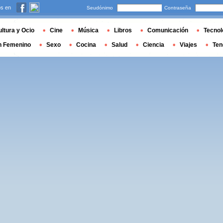
s en
Seudónimo
Contraseña
ltura y Ocio
Cine
Música
Libros
Comunicación
Tecnol
n Femenino
Sexo
Cocina
Salud
Ciencia
Viajes
Ten