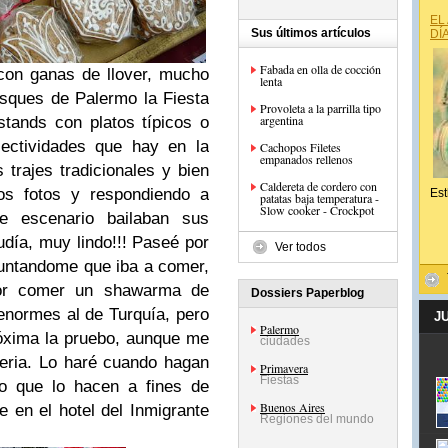
EL
Sus últimos artículos
DÍ
Fabada en olla de cocción
 con ganas de llover, mucho
lenta
Bosques de Palermo la Fiesta
Provoleta a la parrilla tipo
argentina
stands con platos típicos o
olectividades que hay en la
Cachopos Filetes
empanados rellenos
 trajes tradicionales y bien
Caldereta de cordero con
os fotos y respondiendo a
Est
patatas baja temperatura -
Slow cooker - Crockpot
e escenario bailaban sus
udía, muy lindo!!! Paseé por
Ver todos
untandome que iba a comer,
por comer un shawarma de
Dossiers Paperblog
enormes al de Turquía, pero
J
Palermo
óxima la pruebo, aunque me
ciudades
geria. Lo haré cuando hagan
Primavera
Fiestas
eo que lo hacen a fines de
Buenos Aires
 en el hotel del Inmigrante
Regiones del mundo