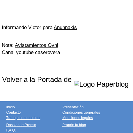
Informando Victor para
Anunnakis
Nota:
Avistamientos Ovni
Canal youtube caserovera
Volver a la Portada de
Inicio
Presentación
Contacto
Condiciones generales
Trabaja con nosotros
Menciones legales
Dossier de Prensa
Propón tu blog
F.A.Q.