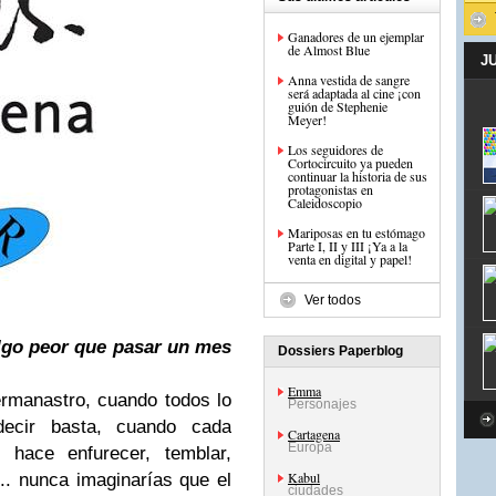
Ganadores de un ejemplar
de Almost Blue
J
Anna vestida de sangre
será adaptada al cine ¡con
guión de Stephenie
Meyer!
Los seguidores de
Cortocircuito ya pueden
continuar la historia de sus
protagonistas en
Caleidoscopio
Mariposas en tu estómago
Parte I, II y III ¡Ya a la
venta en digital y papel!
Ver todos
lgo peor que pasar un mes
Dossiers Paperblog
Emma
ermanastro, cuando todos lo
Personajes
decir basta, cuando cada
Cartagena
Europa
 hace enfurecer, temblar,
Kabul
. nunca imaginarías que el
ciudades