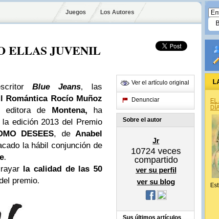
Juegos
Los Autores
IO ELLAS JUVENIL
L
Ver el artículo original
scritor
Blue Jeans
, las
il Romántica
Rocío Muñoz
Denunciar
EL
DÍ
, editora de
Montena,
ha
Sobre el autor
 la edición 2013 del Premio
OMO DESEES
, de
Anabel
Jr
acado la hábil conjunción de
10724
veces
e
.
compartido
brayar
la calidad de las 50
ver su perfil
del premio.
ver su blog
Est
Sus últimos artículos