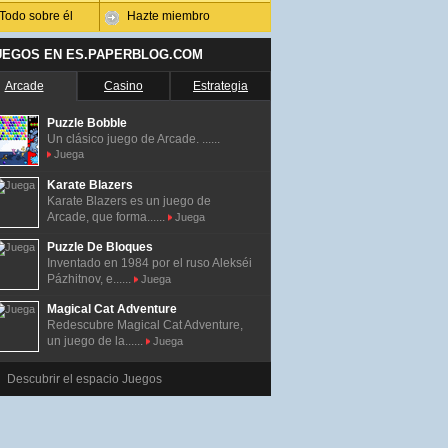
Todo sobre él
Hazte miembro
UEGOS EN ES.PAPERBLOG.COM
Arcade
Casino
Estrategia
Puzzle Bobble
Un clásico juego de Arcade. ......
Juega
Karate Blazers
Karate Blazers es un juego de
Arcade, que forma......
Juega
Puzzle De Bloques
Inventado en 1984 por el ruso Alekséi
Pázhitnov, e......
Juega
Magical Cat Adventure
Redescubre Magical Cat Adventure,
un juego de la......
Juega
Descubrir el espacio Juegos