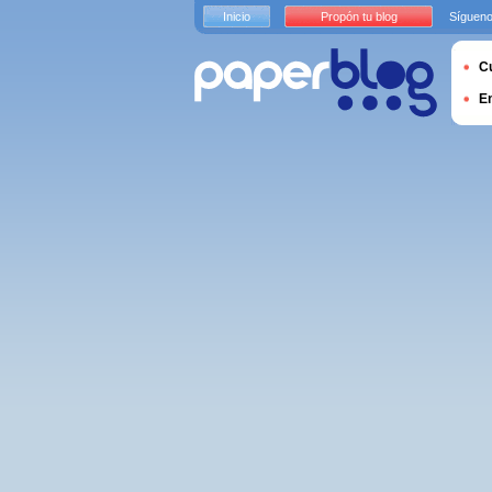
Inicio
Propón tu blog
Sígueno
Cu
E