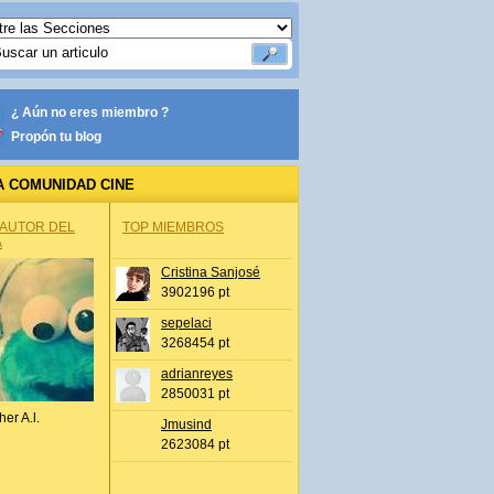
¿ Aún no eres miembro ?
Propón tu blog
A COMUNIDAD CINE
 AUTOR DEL
TOP MIEMBROS
A
Cristina Sanjosé
3902196 pt
sepelaci
3268454 pt
adrianreyes
2850031 pt
her A.l.
Jmusind
2623084 pt