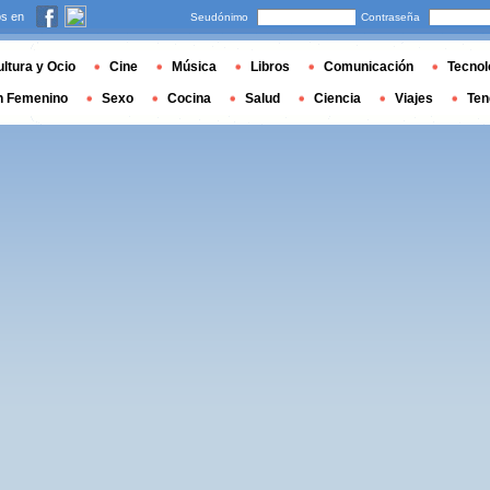
s en
Seudónimo
Contraseña
ltura y Ocio
Cine
Música
Libros
Comunicación
Tecnol
n Femenino
Sexo
Cocina
Salud
Ciencia
Viajes
Ten