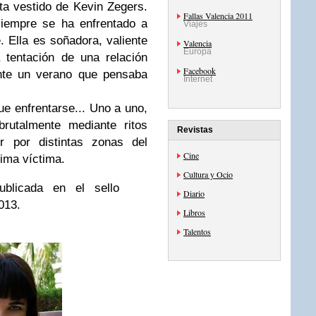
ta vestido de Kevin Zegers.
Fallas Valencia 2011
siempre se ha enfrentado a
Viajes
 Ella es soñadora, valiente
Valencia
Europa
 tentación de una relación
Facebook
ante un verano que pensaba
Internet
e enfrentarse... Uno a uno,
rutalmente mediante ritos
Revistas
r por distintas zonas del
Cine
ima víctima.
Cultura y Ocio
blicada en el sello
Diario
013.
Libros
Talentos