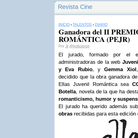
Revista Cine
INICIO
›
TALENTOS
›
DIARIO
Ganadora del II PREM
ROMÁNTICA (PEJR)
Por
Jr
@noticierojr
El jurado, formado por el e
administradoras de la web
Juven
y Eva Rubio
, y
Gemma Xiol
decidido que la obra ganadora de
Ellas Juvenil Romántica sea
C
Botella
, novela de la que ha dest
romanticismo, humor y suspens
El jurado ha querido además su
obras
recibidas para esta edición 