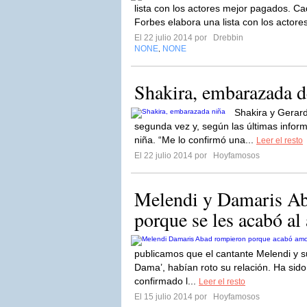
lista con los actores mejor pagados. Cad
Forbes elabora una lista con los actores
El 22 julio 2014 por
Drebbin
NONE
NONE
,
Shakira, embarazada d
Shakira y Gerar
segunda vez y, según las últimas info
niña. “Me lo confirmó una...
Leer el resto
El 22 julio 2014 por
Hoyfamosos
Melendi y Damaris A
porque se les acabó al
publicamos que el cantante Melendi y s
Dama’, habían roto su relación. Ha sido
confirmado l...
Leer el resto
El 15 julio 2014 por
Hoyfamosos