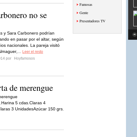
Famosas
arbonero no se
Gente
Presentadores TV
las y Sara Carbonero podrían
ando en pasar por el altar, según
ios nacionales. La pareja visitó
Almaguer,...
Leer el resto
2014 por
Hoyfamosos
ta de merengue
 merengue
.Harina 5 cdas.Claras 4
aras 3 UnidadesAzúcar 150 grs.