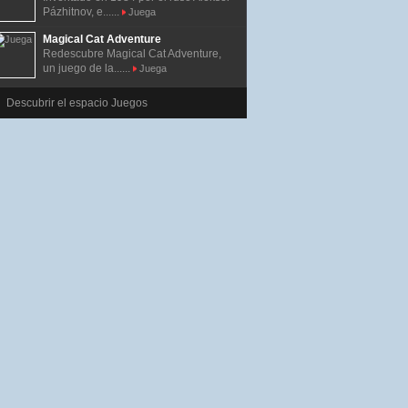
Pázhitnov, e......
Juega
Magical Cat Adventure
Redescubre Magical Cat Adventure,
un juego de la......
Juega
Descubrir el espacio Juegos