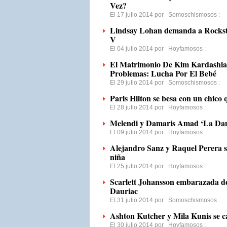
Vez?
El 17 julio 2014 por
Somoschismosos
:
Lindsay Lohan demanda a Rockst
V
El 04 julio 2014 por
Hoyfamosos
:
El Matrimonio De Kim Kardashi
Problemas: Lucha Por El Bebé
El 29 julio 2014 por
Somoschismosos
:
Paris Hilton se besa con un chico 
El 28 julio 2014 por
Hoyfamosos
:
Melendi y Damaris Amad ‘La Dam
El 09 julio 2014 por
Hoyfamosos
:
Alejandro Sanz y Raquel Perera s
niña
El 25 julio 2014 por
Hoyfamosos
:
Scarlett Johansson embarazada d
Dauriac
El 31 julio 2014 por
Somoschismosos
:
Ashton Kutcher y Mila Kunis se ca
El 30 julio 2014 por
Hoyfamosos
: