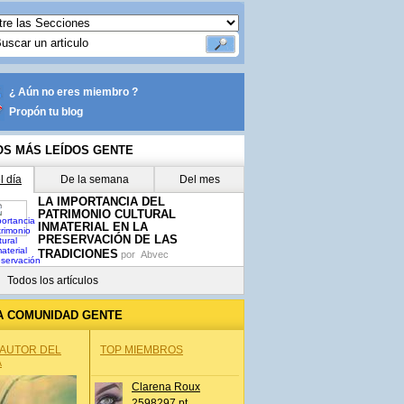
¿ Aún no eres miembro ?
Propón tu blog
OS MÁS LEÍDOS GENTE
l día
De la semana
Del mes
LA IMPORTANCIA DEL
PATRIMONIO CULTURAL
INMATERIAL EN LA
PRESERVACIÓN DE LAS
TRADICIONES
por
Abvec
Todos los artículos
A COMUNIDAD GENTE
 AUTOR DEL
TOP MIEMBROS
A
Clarena Roux
2598297 pt