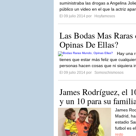
suministraba las drogas a Angelina Joli
público un video en el que la actriz apa
El 09 julio 2014 por
Hoyfamosos
Las Bodas Mas Raras
Opinas De Ellas?
Hay una r
tienes que estar más feliz que cualquier
personas hacen cosas que ni siquiera 
El 09 julio 2014 por
Somoschismosos
James Rodríguez, el 1
y un 10 para su famili
James Rodr
Madrid, ha
estadio Sa
futbol es e
resto