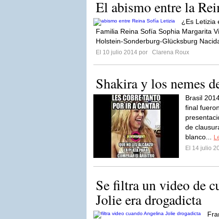
El abismo entre la Rei
¿Es Letizia
Familia Reina Sofía Sophia Margarita Vik
Holstein-Sonderburg-Glücksburg Nacid
El 10 julio 2014 por
Clarena Roux
Shakira y los nemes d
Brasil 201
final fuer
presentaci
de clausur
blanco...
Le
El 14 julio 
Se filtra un video de 
Jolie era drogadicta
Fra