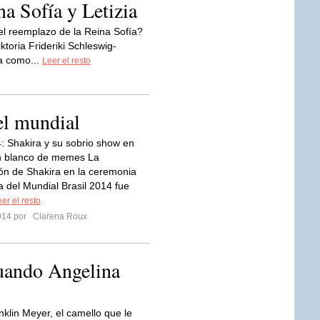
na Sofía y Letizia
 el reemplazo de la Reina Sofía?
toria Frideriki Schleswig-
a como...
Leer el resto
el mundial
4: Shakira y su sobrio show en
on blanco de memes La
ón de Shakira en la ceremonia
a del Mundial Brasil 2014 fue
er el resto
2014 por
Clarena Roux
cuando Angelina
nklin Meyer, el camello que le