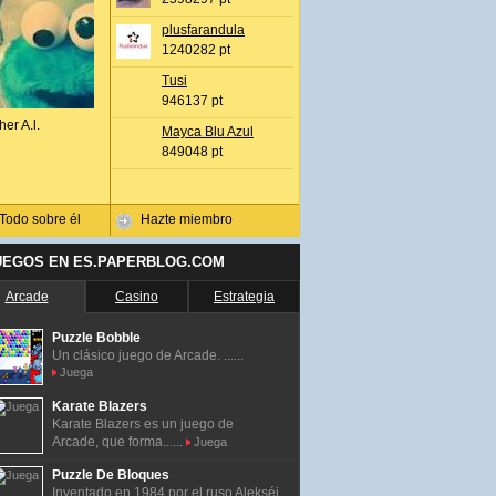
plusfarandula
1240282 pt
Tusi
946137 pt
her A.l.
Mayca Blu Azul
849048 pt
Todo sobre él
Hazte miembro
UEGOS EN ES.PAPERBLOG.COM
Arcade
Casino
Estrategia
Puzzle Bobble
Un clásico juego de Arcade. ......
Juega
Karate Blazers
Karate Blazers es un juego de
Arcade, que forma......
Juega
Puzzle De Bloques
Inventado en 1984 por el ruso Alekséi