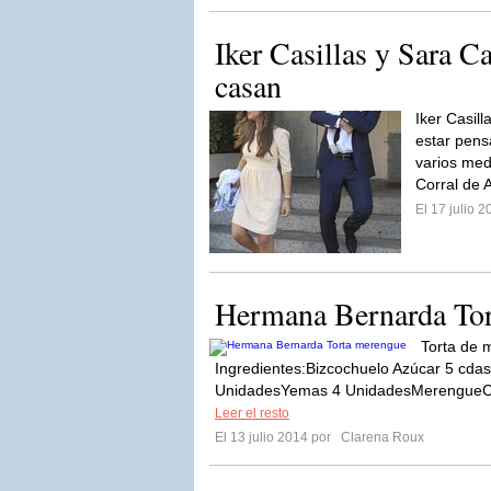
Iker Casillas y Sara C
casan
Iker Casil
estar pens
varios med
Corral de 
El 17 julio 
Hermana Bernarda Tor
Torta de
Ingredientes:Bizcochuelo Azúcar 5 cdas
UnidadesYemas 4 UnidadesMerengueCl
Leer el resto
El 13 julio 2014 por
Clarena Roux