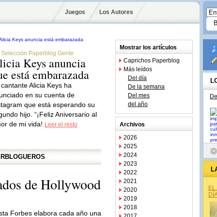
Juegos
Los Autores
Mostrar los artículos
Selección Paperblog Gente
licia Keys anuncia
Caprichos Paperblog
Más leídos
ue está embarazada
Del día
L
 cantante Alicia Keys ha
De la semana
unciado en su cuenta de
Del mes
De
stagram que está esperando su
del año
gundo hijo. “¡Feliz Aniversario al
or de mi vida!
Leer el resto
Archivos
2026
2025
2024
PERBLOGUEROS
2023
L
2022
gados de Hollywood
2021
EL
2020
DÍ
2019
2018
ista Forbes elabora cada año una
2017