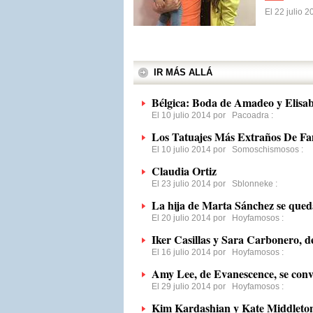
El 22 julio 
IR MÁS ALLÁ
Bélgica: Boda de Amadeo y Elisab
El 10 julio 2014 por
Pacoadra
:
Los Tatuajes Más Extraños De F
El 10 julio 2014 por
Somoschismosos
:
Claudia Ortiz
El 23 julio 2014 por
Sblonneke
:
La hija de Marta Sánchez se qued
El 20 julio 2014 por
Hoyfamosos
:
Iker Casillas y Sara Carbonero, d
El 16 julio 2014 por
Hoyfamosos
:
Amy Lee, de Evanescence, se conv
El 29 julio 2014 por
Hoyfamosos
:
Kim Kardashian y Kate Middleto