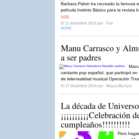
Barbara Palvin ha recreado la famosa 
película Instinto Básico para la revista
resto
El 11 diciembre 2016 por
Tusi
NONE
Manu Carrasco y Alm
a ser padres
Manu
cantante pop español, que participó en
de telerrealidad musical Operación Triun
El 17 diciembre 2016 por
Mayca Blu Azul
La década de Universo
¡¡¡¡¡¡¡¡¡¡Celebración d
cumpleaños!!!!!!!!!!
Pero hagam