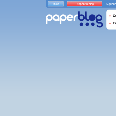
Inicio
Propón tu blog
Sígueno
Cu
E