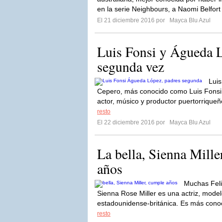
en la serie Neighbours, a Naomi Belfort 
El 21 diciembre 2016 por
Mayca Blu Azul
Luis Fonsi y Águeda L
segunda vez
Luis
Cepero, más conocido como Luis Fonsi,
actor, músico y productor puertorriqueñ
resto
El 22 diciembre 2016 por
Mayca Blu Azul
La bella, Sienna Mille
años
Muchas Feli
Sienna Rose Miller es una actriz, mod
estadounidense-británica. Es más conoc
resto