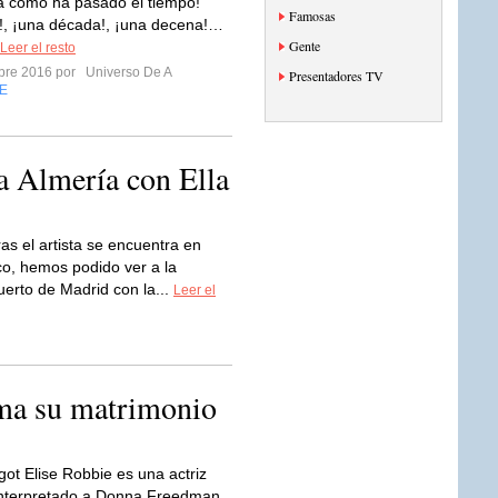
a como ha pasado el tiempo!
Famosas
!, ¡una década!, ¡una decena!…
Gente
Leer el resto
mbre 2016 por
Universo De A
Presentadores TV
E
a Almería con Ella
as el artista se encuentra en
o, hemos podido ver a la
uerto de Madrid con la...
Leer el
ma su matrimonio
ot Elise Robbie es una actriz
 interpretado a Donna Freedman