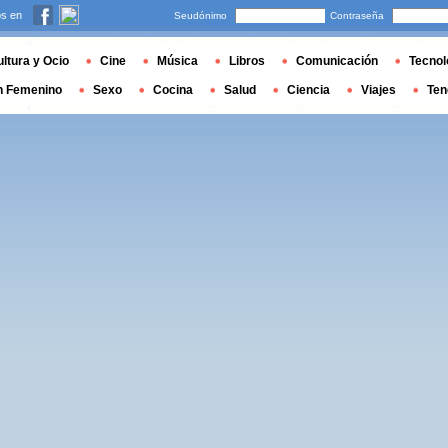
s en
Seudónimo
Contraseña
ltura y Ocio
Cine
Música
Libros
Comunicación
Tecnol
n Femenino
Sexo
Cocina
Salud
Ciencia
Viajes
Ten