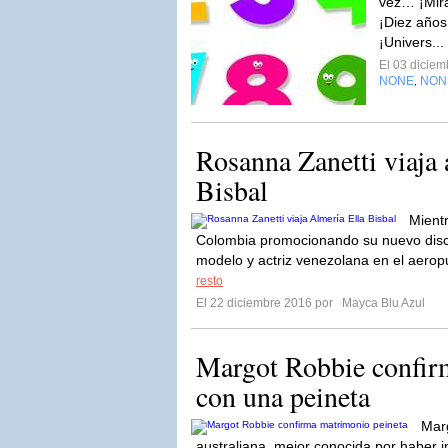
vez… ¡Mir
¡Diez años
¡Univers...
El 03 dicie
NONE
NON
,
Rosanna Zanetti viaja 
Bisbal
Mientr
Colombia promocionando su nuevo disc
modelo y actriz venezolana en el aerop
resto
El 22 diciembre 2016 por
Mayca Blu Azul
Margot Robbie confir
con una peineta
Marg
australiana, mejor conocida por haber