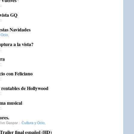
"Vuelves"
:
evista GQ
:
estas Navidades
 Ocio
,
tura a la vista?
:
rra
:
cio con Feliciano
:
 rentables de Hollywood
:
ma musical
:
ores.
lvo Gaspar
:
Cultura y Ocio
,
railer final español (HD)