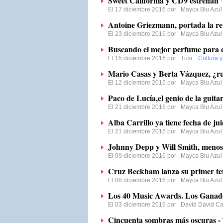
Sweet California y CD9 estrenan 
El 17 diciembre 2016 por
Mayca Blu Azul
Antoine Griezmann, portada la r
El 23 diciembre 2016 por
Mayca Blu Azul
Buscando el mejor perfume para 
El 15 diciembre 2016 por
Tusi
:
Cultura y
Mario Casas y Berta Vázquez, ¿rup
El 12 diciembre 2016 por
Mayca Blu Azul
Paco de Lucía,el genio de la guita
El 21 diciembre 2016 por
Mayca Blu Azul
Alba Carrillo ya tiene fecha de jui
El 21 diciembre 2016 por
Mayca Blu Azul
Johnny Depp y Will Smith, menos
El 09 diciembre 2016 por
Mayca Blu Azul
Cruz Beckham lanza su primer te
El 08 diciembre 2016 por
Mayca Blu Azul
Los 40 Music Awards. Los Ganad
El 03 diciembre 2016 por
David David Ca
Cincuenta sombras más oscuras - T