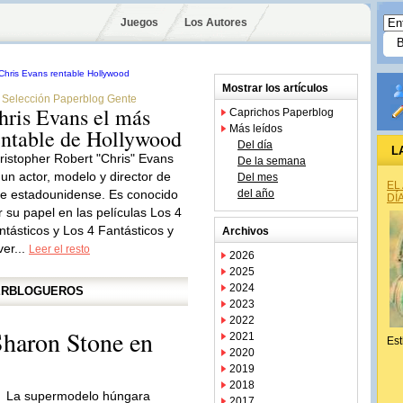
Juegos
Los Autores
Mostrar los artículos
Selección Paperblog Gente
hris Evans el más
Caprichos Paperblog
Más leídos
entable de Hollywood
Del día
L
ristopher Robert "Chris" Evans
De la semana
 un actor, modelo y director de
Del mes
EL
ne estadounidense. Es conocido
del año
DÍ
r su papel en las películas Los 4
ntásticos y Los 4 Fantásticos y
Archivos
ver...
Leer el resto
2026
2025
2024
PERBLOGUEROS
2023
2022
Sharon Stone en
2021
Est
2020
2019
2018
La supermodelo húngara
2017