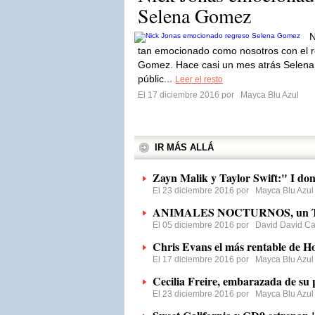
Selena Gomez
N
tan emocionado como nosotros con el re
Gomez. Hace casi un mes atrás Selena
públic...
Leer el resto
El 17 diciembre 2016 por
Mayca Blu Azul
IR MÁS ALLÁ
Zayn Malik y Taylor Swift:" I don
El 23 diciembre 2016 por
Mayca Blu Azul
ANIMALES NOCTURNOS, un Th
El 05 diciembre 2016 por
David David Ca
Chris Evans el más rentable de H
El 17 diciembre 2016 por
Mayca Blu Azul
Cecilia Freire, embarazada de su 
El 23 diciembre 2016 por
Mayca Blu Azul