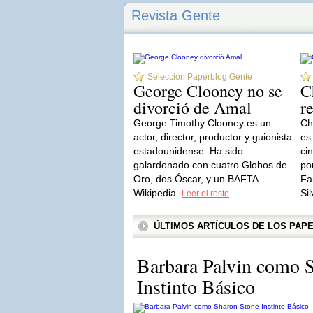
Revista Gente
Selección Paperblog Gente
George Clooney no se
C
divorció de Amal
r
George Timothy Clooney es un
Ch
actor, director, productor y guionista
es
estadounidense. Ha sido
ci
galardonado con cuatro Globos de
po
Oro, dos Óscar, y un BAFTA.
Fa
Wikipedia.
Sil
Leer el resto
ÚLTIMOS ARTÍCULOS DE LOS PA
Barbara Palvin como 
Instinto Básico