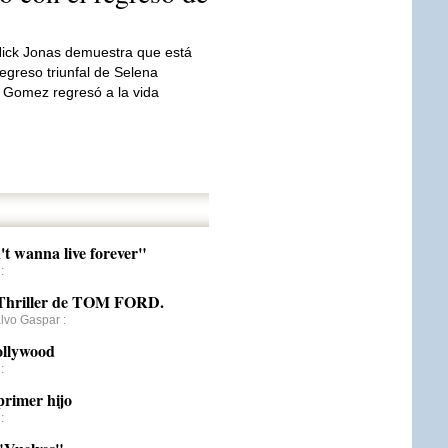
ick Jonas demuestra que está
greso triunfal de Selena
 Gomez regresó a la vida
't wanna live forever"
:
riller de TOM FORD.
lvo Gaspar
:
ollywood
:
primer hijo
: