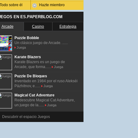
Todo sobre él
Hazte miembro
UEGOS EN ES.PAPERBLOG.COM
Arcade
Casino
Estrategia
Puzzle Bobble
Un clásico juego de Arcade. ......
Juega
Karate Blazers
Karate Blazers es un juego de
Arcade, que forma......
Juega
Puzzle De Bloques
Inventado en 1984 por el ruso Alekséi
Pázhitnov, e......
Juega
Magical Cat Adventure
Redescubre Magical Cat Adventure,
un juego de la......
Juega
Descubrir el espacio Juegos