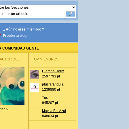
¿ Aún no eres miembro ?
Propón tu blog
A COMUNIDAD GENTE
 AUTOR DEL
TOP MIEMBROS
A
Clarena Roux
2597793 pt
plusfarandula
1239880 pt
Tusi
945207 pt
her A.l.
Mayca Blu Azul
848634 pt