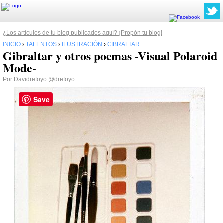
¿Los artículos de tu blog publicados aquí? ¡Propón tu blog!
INICIO
›
TALENTOS
›
ILUSTRACIÓN
›
GIBRALTAR
Gibraltar y otros poemas -Visual Polaroid
Mode-
Por
Davidrefoyo
@drefoyo
Save