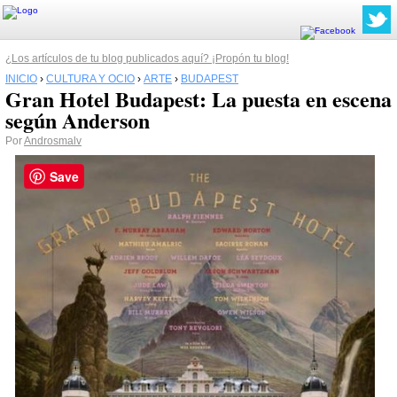
¿Los artículos de tu blog publicados aquí? ¡Propón tu blog!
INICIO
›
CULTURA Y OCIO
›
ARTE
›
BUDAPEST
Gran Hotel Budapest: La puesta en escena
según Anderson
Por
Androsmalv
Save