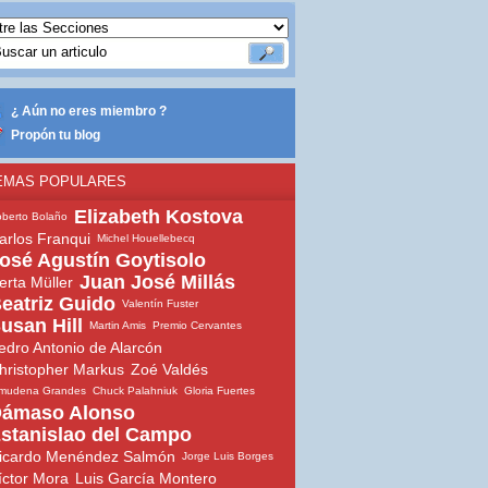
¿ Aún no eres miembro ?
Propón tu blog
EMAS POPULARES
Elizabeth Kostova
berto Bolaño
arlos Franqui
Michel Houellebecq
osé Agustín Goytisolo
Juan José Millás
erta Müller
eatriz Guido
Valentín Fuster
usan Hill
Martin Amis
Premio Cervantes
edro Antonio de Alarcón
hristopher Markus
Zoé Valdés
lmudena Grandes
Chuck Palahniuk
Gloria Fuertes
ámaso Alonso
stanislao del Campo
icardo Menéndez Salmón
Jorge Luis Borges
íctor Mora
Luis García Montero