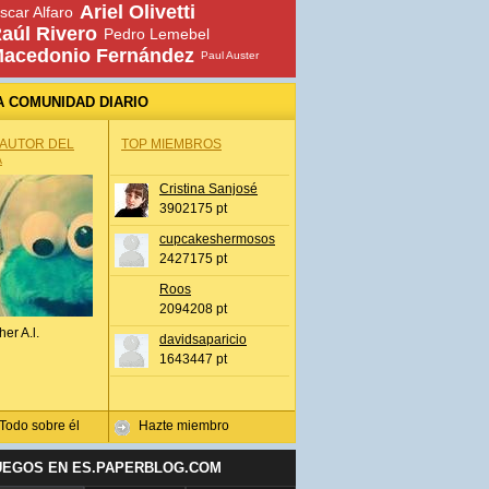
Ariel Olivetti
scar Alfaro
aúl Rivero
Pedro Lemebel
acedonio Fernández
Paul Auster
A COMUNIDAD DIARIO
 AUTOR DEL
TOP MIEMBROS
A
Cristina Sanjosé
3902175 pt
cupcakeshermosos
2427175 pt
Roos
2094208 pt
her A.l.
davidsaparicio
1643447 pt
Todo sobre él
Hazte miembro
UEGOS EN ES.PAPERBLOG.COM