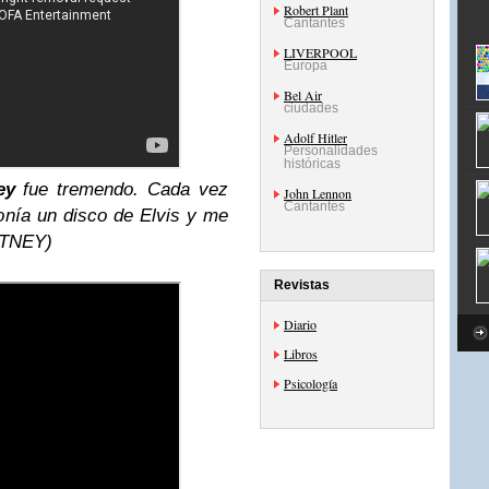
Robert Plant
Cantantes
LIVERPOOL
Europa
Bel Air
ciudades
Adolf Hitler
Personalidades
históricas
ey
fue tremendo. Cada vez
John Lennon
Cantantes
nía un disco de Elvis y me
RTNEY)
Revistas
Diario
Libros
Psicología