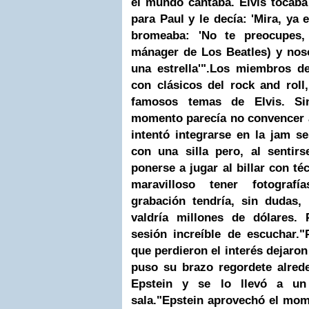
el mundo cantaba. Elvis tocaba
para Paul y le decía: 'Mira, ya 
bromeaba: 'No te preocupes, 
mánager de Los Beatles) y nos
una estrella'".
Los miembros de
con clásicos del rock and roll
famosos temas de Elvis. S
momento parecía no convencer 
intentó integrarse en la jam s
con una silla pero, al sentirs
ponerse a jugar al billar con té
maravilloso tener fotograf
grabación tendría, sin dudas,
valdría millones de dólares.
sesión increíble de escuchar.
"
que perdieron el interés dejaron
puso su brazo regordete alred
Epstein y se lo llevó a un 
sala.
"Epstein aprovechó el mome