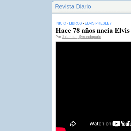
Revista Diario
INICIO
›
LIBROS
›
ELVIS PRESLEY
Hace 78 años nacía Elvis
Por
Julianotal
@mundopario