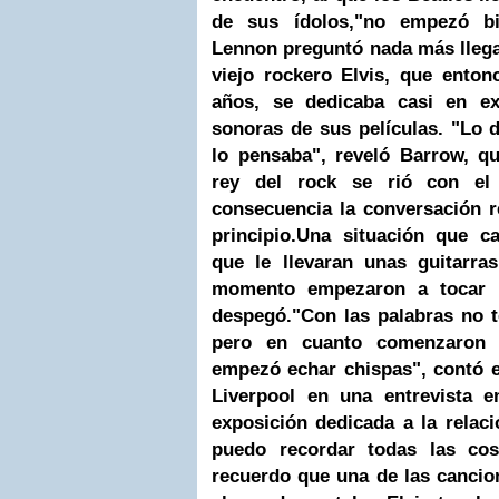
de sus ídolos,
"no empezó bi
Lennon
preguntó nada más llega
viejo rockero Elvis, que enton
años, se dedicaba casi en ex
sonoras de sus películas. "Lo 
lo pensaba", reveló Barrow, q
rey del rock se rió con el
consecuencia la conversación r
principio.
Una situación que ca
que le llevaran
unas guitarras
momento empezaron a tocar i
despegó.
"Con las palabras no 
pero en cuanto comenzaron a
empezó echar chispas", contó e
Liverpool
en una entrevista e
exposición dedicada a la relac
puedo recordar todas las cos
recuerdo que una de las canci