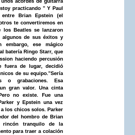
 unos acordes de guitarra
estoy practicando " Y Paul
entre Brian Epstein (el
otros te convertiremos en
 los Beatles se lanzaron
, algunos de sus éxitos y
in embargo, ese mágico
al batería
Ringo Starr
, que
ession haciendo percusión
e fuera de lugar, decidió
cnicos de su equipo.
"Sería
ías o grabaciones. Esa
 un gran valor. Una cinta
 Pero no existe. Fue una
Parker y Epstein una vez
 a los chicos solos. Parker
edor del hombro de Brian
rincón tranquilo de la
nto para traer a colación