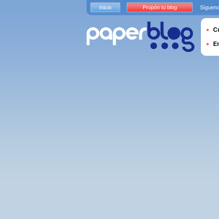
Inicio
Propón tu blog
Sígueno
Cu
E