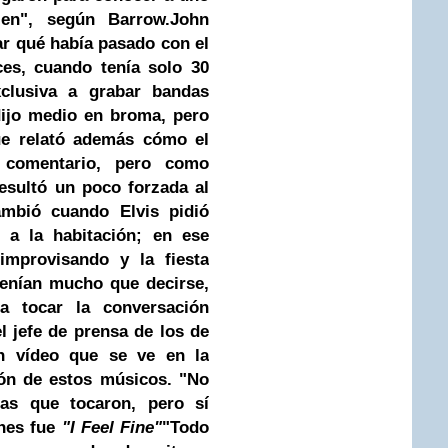
en"
, según Barrow.
John
r qué había pasado con el
ces, cuando tenía solo 30
clusiva a grabar bandas
dijo medio en broma, pero
ue relató además cómo el
 comentario, pero como
esultó un poco forzada al
mbió cuando Elvis pidió
 a la habitación
; en ese
mprovisando y la fiesta
tenían mucho que decirse,
 tocar la conversación
l jefe de prensa de los de
n vídeo que se ve en la
ión de estos músicos.
"No
as que tocaron, pero sí
ones fue
"I Feel Fine"
"Todo