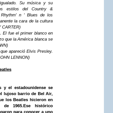
igualado. Su música y su
los estilos del Country &
 Rhythm' n ' Blues de los
nente la cara de la cultura
MY CARTER)
. El fue el primer blanco en
izo que la América blanca se
OWN)
que apareció Elvis Presley.
" (JOHN LENNON)
eatles
os y el estadounidense se
l lujoso barrio de Bel Air,
ue los Beatles hicieron en
o de 1965
.
Ese histórico
legaron para conocer a uno