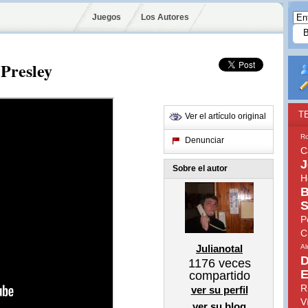
Juegos
Los Autores
 Presley
T
Ver el artículo original
Ro
Denunciar
C
J
Sobre el autor
H
B
S
P
C
Julianotal
A
D
1176
veces
E
compartido
R
ver su perfil
V
ver su blog