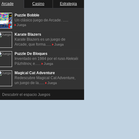
Arcade
Casino
Estrategia
Puzzle Bobble
Un clásico juego de Arcade. ......
Juega
Karate Blazers
Karate Blazers es un juego de
Arcade, que forma......
Juega
Puzzle De Bloques
Inventado en 1984 por el ruso Alekséi
Pázhitnov, e......
Juega
Magical Cat Adventure
Redescubre Magical Cat Adventure,
un juego de la......
Juega
Descubrir el espacio Juegos