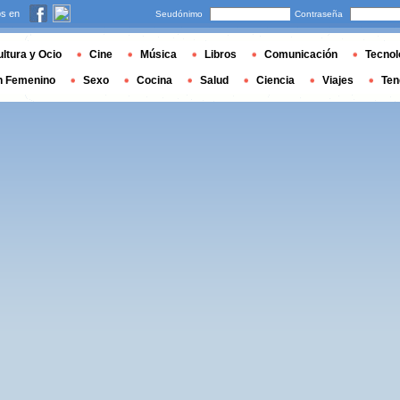
s en
Seudónimo
Contraseña
ltura y Ocio
Cine
Música
Libros
Comunicación
Tecnol
n Femenino
Sexo
Cocina
Salud
Ciencia
Viajes
Ten