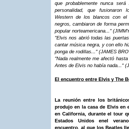
que probablemente nunca será 
personalidad, que fusionaron 
Western de los blancos con el
negros, cambiaron de forma perma
popular norteamericana..." (JIM
"Elvis nos abrió todas las puertas
cantar música negra, y con ello h
ponga de rodillas..." (JAMES BR
"Nada realmente me afectó hasta 
Antes de Elvis no había nada...
El encuentro entre Elvis y The B
La reunión entre los británic
produjo en la casa de Elvis en e
en California, durante el tour q
Estados Unidos en
el veran
encuentro, al que los Beatles l