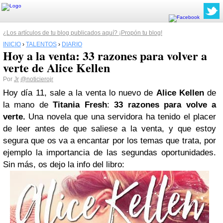
¿Los artículos de tu blog publicados aquí? ¡Propón tu blog!
INICIO
›
TALENTOS
›
DIARIO
Hoy a la venta: 33 razones para volver a
verte de Alice Kellen
Por
Jr
@noticierojr
Hoy día 11, sale a la venta lo nuevo de
Alice Kellen
de
la mano de
Titania Fresh
:
33 razones para volve a
verte.
Una novela que una servidora ha tenido el placer
de leer antes de que saliese a la venta, y que estoy
segura que os va a encantar por los temas que trata, por
ejemplo la importancia de las segundas oportunidades.
Sin más, os dejo la info del libro: